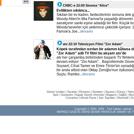
CNBC-e 22:00 Sinema "Alice"
Evlilikten sıkılınca...
Sıkılan bir ev kadını, fantezilerinin sonuna dek g
Woody Allen'in Mia Farrow'la yaşadığı dönemin
sanatçının sanki eşine adadığı bir film. Küçük b
Woody'severler için yeterince çekicilik içeriyor.
Farrow'a Joe
...devamı
atv 22:10 Televizyon Filmi "Zor Adam"
Köpek tarafından ısırılan bir adamın kâbusa 
"Zor Adam" adlı TV filmi bu akşam atv'de
atv her çarşamba birbirinden başarılı TV filmler
devam ediyor: "Zor Adam"... Başrollerinde Güve
Soysert, Cihat Tamer ve Emre Törün'ün oynadığ
bir anda altüst olan Oktay Zoroğlu'nun öyküsünü
Suçlu: Rambo
...devamı
Günün İçinden
|
Yazarlar
|
Ekonomi
|
Gündem
|
Siyaset
|
Dünya |
Telev
Spor
|
Günaydın
|
Kapak Güzeli
|
Astroloji
|
Magazin
|
Sağlık
|
Biz
Cumartesi
|
Aktüel Pazar
|
Sarı Sayfalar
|
Otomobil
|
Do
Copyright © 2003, 2004 - Tüm hakları saklıdır.
MERKEZ GAZETE DERGİ BASIM YAYINCILIK SANAYİ VE T