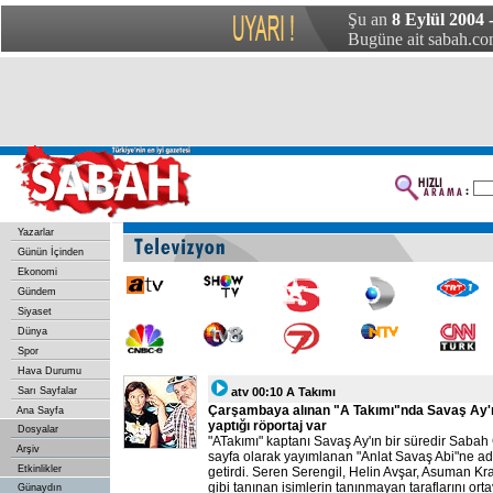
Şu an
8 Eylül 2004
Bugüne ait sabah.com
Yazarlar
Günün İçinden
Ekonomi
Gündem
Siyaset
Dünya
Spor
Hava Durumu
Sarı Sayfalar
atv 00:10 A Takımı
Çarşambaya alınan "A Takımı"nda Savaş Ay'ın
Ana Sayfa
yaptığı röportaj var
Dosyalar
"ATakımı" kaptanı Savaş Ay'ın bir süredir Saba
Arşiv
sayfa olarak yayımlanan "Anlat Savaş Abi"ne adl
Etkinlikler
getirdi. Seren Serengil, Helin Avşar, Asuman Kr
gibi tanınan isimlerin tanınmayan taraflarını ort
Günaydın