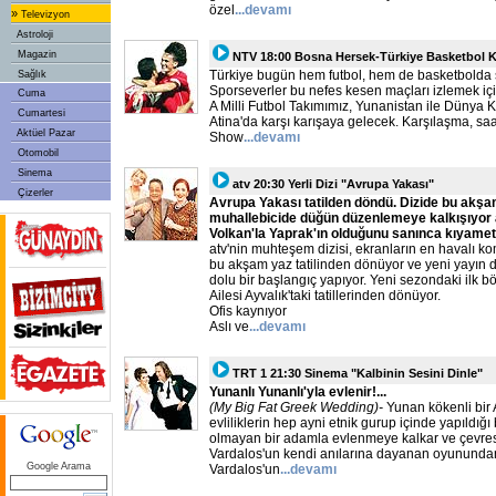
özel
...devamı
»
Televizyon
Astroloji
Magazin
NTV 18:00 Bosna Hersek-Türkiye Basketbol K
Türkiye bugün hem futbol, hem de basketbolda 
Sağlık
Sporseverler bu nefes kesen maçları izlemek için
Cuma
A Milli Futbol Takımımız, Yunanistan ile Dünya
Cumartesi
Atina'da karşı karışaya gelecek. Karşılaşma, saa
Aktüel Pazar
Show
...devamı
Otomobil
Sinema
atv 20:30 Yerli Dizi "Avrupa Yakası"
Çizerler
Avrupa Yakası tatilden döndü. Dizide bu akşa
muhallebicide düğün düzenlemeye kalkışıyor 
Volkan'la Yaprak'ın olduğunu sanınca kıyame
atv'nin muhteşem dizisi, ekranların en havalı k
bu akşam yaz tatilinden dönüyor ve yeni yayın
dolu bir başlangıç yapıyor. Yeni sezondaki ilk 
Ailesi Ayvalık'taki tatillerinden dönüyor.
Ofis kaynıyor
Aslı ve
...devamı
TRT 1 21:30 Sinema "Kalbinin Sesini Dinle"
Yunanlı Yunanlı'yla evlenir!...
(My Big Fat Greek Wedding)-
Yunan kökenli bir 
evliliklerin hep ayni etnik gurup içinde yapıldığ
olmayan bir adamla evlenmeye kalkar ve çevresi
Vardalos'un kendi anılarına dayanan oyunundan
Google Arama
Vardalos'un
...devamı