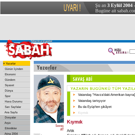
Şu an
3 Eylül 2004
Bugüne ait sabah.com
»
Yazarlar
Günün İçinden
Ekonomi
Gündem
Siyaset
Dünya
Vatandaş "Havza'daki Amerikan bayrağ
Spor
Vatandaş tartışıyor
Hava Durumu
Bu da Eyüp'ten şikâyet
Sarı Sayfalar
Ana Sayfa
Kıymık
Dosyalar
Kıymık
Arşiv
Etkinlikler
Artık
Atina 2004