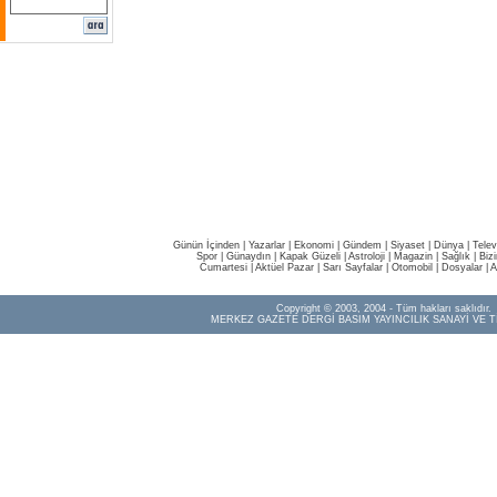
Günün İçinden
|
Yazarlar
|
Ekonomi
|
Gündem
|
Siyaset
|
Dünya |
Telev
Spor
|
Günaydın
|
Kapak Güzeli
|
Astroloji
|
Magazin
|
Sağlık
|
Biz
Cumartesi
|
Aktüel Pazar
|
Sarı Sayfalar
|
Otomobil
|
Dosyalar
|
A
Copyright © 2003, 2004 - Tüm hakları saklıdır.
MERKEZ GAZETE DERGİ BASIM YAYINCILIK SANAYİ VE T