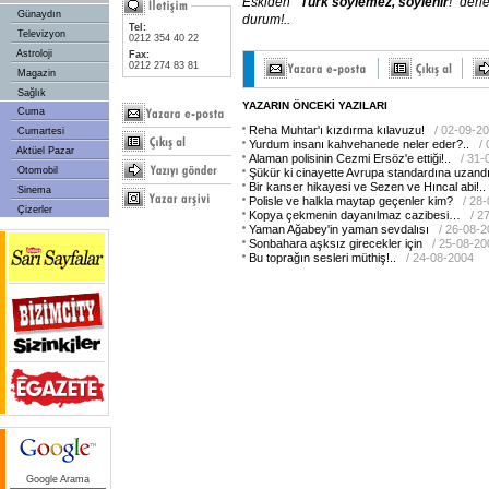
Eskiden
"Türk söylemez, söylenir
!" derl
Günaydın
durum!..
Tel:
Televizyon
0212 354 40 22
Astroloji
Fax:
0212 274 83 81
Magazin
Sağlık
YAZARIN ÖNCEKİ YAZILARI
Cuma
Reha Muhtar'ı kızdırma kılavuzu!
/ 02-09-2
Cumartesi
Yurdum insanı kahvehanede neler eder?..
/
Aktüel Pazar
Alaman polisinin Cezmi Ersöz'e ettiği!..
/ 31-
Otomobil
Şükür ki cinayette Avrupa standardına uzandı
Bir kanser hikayesi ve Sezen ve Hıncal abi!..
Sinema
Polisle ve halkla maytap geçenler kim?
/ 28
Çizerler
Kopya çekmenin dayanılmaz cazibesi…
/ 2
Yaman Ağabey'in yaman sevdalısı
/ 26-08-
Sonbahara aşksız girecekler için
/ 25-08-20
Bu toprağın sesleri müthiş!..
/ 24-08-2004
Google Arama