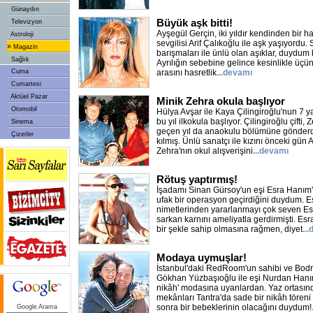
Günaydın
Büyük aşk bitti!
Televizyon
Ayşegül Gerçin, iki yıldır kendinden bir h
Astroloji
sevgilisi Arif Çalıkoğlu ile aşk yaşıyordu. S
»
Magazin
barışmaları ile ünlü olan aşıklar, duydum k
Sağlık
Ayrılığın sebebine gelince kesinlikle üçünc
Cuma
arasını hasretlik
...devamı
Cumartesi
Aktüel Pazar
Minik Zehra okula başlıyor
Otomobil
Hülya Avşar ile Kaya Çilingiroğlu'nun 7 ya
bu yıl ilkokula başlıyor. Çilingiroğlu çifti,
Sinema
geçen yıl da anaokulu bölümüne gönderd
Çizerler
kılmış. Ünlü sanatçı ile kızını önceki gü
Zehra'nın okul alışverişini
...devamı
Rötuş yaptırmış!
İşadamı Sinan Gürsoy'un eşi Esra Hanım'
ufak bir operasyon geçirdiğini duydum. Es
nimetlerinden yararlanmayı çok seven Es
sarkan karnını ameliyatla gerdirmişti. Esr
bir şekle sahip olmasına rağmen, diyet
..
Modaya uymuşlar!
İstanbul'daki RedRoom'un sahibi ve Bodru
Gökhan Yüzbaşıoğlu ile eşi Nurdan Hanı
nikâh' modasına uyanlardan. Yaz ortası
mekânları Tantra'da sade bir nikâh töreni il
sonra bir bebeklerinin olacağını duydum!
Google Arama