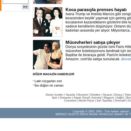
Koca parasıyla prenses hayatı
Ivana Trump ve Imelda Marcos gibi zengi
kesesinden beylik' yapmak için gelmiş gibi
kocalarının kazandıklarını gözlerini bile
sadece kendilerini düşünüyor. Onların d
kadınları arasında yer alıyor. Milyonlarca
Mücevherleri satışa çıkıyor
Dünya sosyetesinin gözde ismi Paris Hilt
mücevher koleksiyonunu tanıtmak için ünl
Baptise ile biraraya geldi. Paris'in koleksi
Amazon. com'da satışa sunulacak.
deva
DİĞER MAGAZİN HABERLERİ
Latin rüzgarları esti
İbo düğün ne zaman
Günün İçinden
|
Yazarlar
|
Ekonomi
|
Gündem
|
Siyaset
|
Dünya |
Telev
Spor
|
Günaydın
|
Kapak Güzeli
|
Astroloji
|
Magazin
|
Sağlık
|
Biz
Cumartesi
|
Aktüel Pazar
|
Sarı Sayfalar
|
Otomobil
|
Do
Copyright © 2003, 2004 - Tüm hakları saklıdır.
MERKEZ GAZETE DERGİ BASIM YAYINCILIK SANAYİ VE T