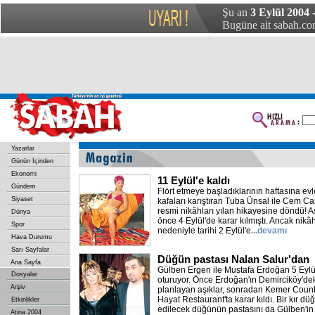
Şu an
3 Eylül 2004
Bugüne ait sabah.com
Yazarlar
Günün İçinden
Ekonomi
11 Eylül'e kaldı
Gündem
Flört etmeye başladıklarının haftasına evl
Siyaset
kafaları karıştıran Tuba Ünsal ile Cem Can
resmi nikâhları yılan hikayesine döndü! A
Dünya
önce 4 Eylül'de karar kılmıştı. Ancak nik
Spor
nedeniyle tarihi 2 Eylül'e
...devamı
Hava Durumu
Sarı Sayfalar
Düğün pastası Nalan Salur'dan
Ana Sayfa
Gülben Ergen ile Mustafa Erdoğan 5 Eylü
Dosyalar
oturuyor. Önce Erdoğan'ın Demirciköy'de
Arşiv
planlayan aşıklar, sonradan Kemer Count
Hayat Restaurant'ta karar kıldı. Bir kır d
Etkinlikler
edilecek düğünün pastasını da Gülben'in
Atina 2004