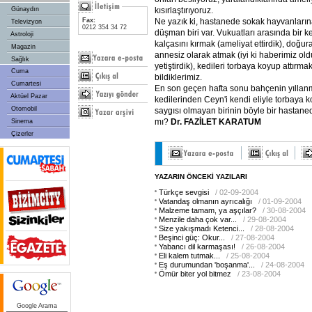
kısırlaştırıyoruz.
Günaydın
Ne yazık ki, hastanede sokak hayvanların
Fax:
Televizyon
0212 354 34 72
düşman biri var. Vukuatları arasında bir k
Astroloji
kalçasını kırmak (ameliyat ettirdik), doğur
Magazin
annesiz olarak atmak (iyi ki haberimiz ol
Sağlık
yetiştirdik), kedileri torbaya koyup attırma
Cuma
bildiklerimiz.
Cumartesi
En son geçen hafta sonu bahçenin yıllanmış
Aktüel Pazar
kedilerinden Ceyn'i kendi eliyle torbaya ko
Otomobil
saygısı olmayan birinin böyle bir hasta
mı?
Dr. FAZİLET KARATUM
Sinema
Çizerler
YAZARIN ÖNCEKİ YAZILARI
Türkçe sevgisi
/ 02-09-2004
Vatandaş olmanın ayrıcalığı
/ 01-09-2004
Malzeme tamam, ya aşçılar?
/ 30-08-2004
Menzile daha çok var...
/ 29-08-2004
Size yakışmadı Ketenci...
/ 28-08-2004
Beşinci güç: Okur...
/ 27-08-2004
Yabancı dil karmaşası!
/ 26-08-2004
Eli kalem tutmak...
/ 25-08-2004
Eş durumundan 'boşanma'...
/ 24-08-2004
Ömür biter yol bitmez
/ 23-08-2004
Google Arama