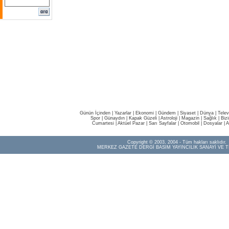
Günün İçinden
|
Yazarlar
|
Ekonomi
|
Gündem
|
Siyaset
|
Dünya |
Telev
Spor
|
Günaydın
|
Kapak Güzeli
|
Astroloji
|
Magazin
|
Sağlık
|
Biz
Cumartesi
|
Aktüel Pazar
|
Sarı Sayfalar
|
Otomobil
|
Dosyalar
|
A
Copyright © 2003, 2004 - Tüm hakları saklıdır.
MERKEZ GAZETE DERGİ BASIM YAYINCILIK SANAYİ VE T