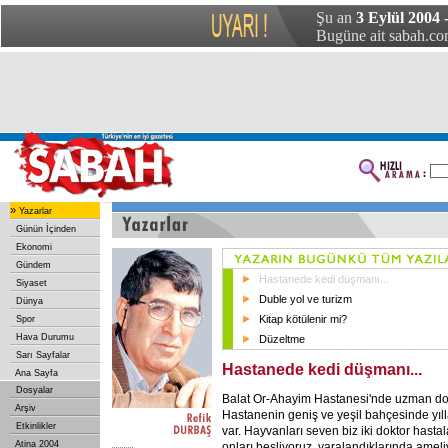
Şu an
3 Eylül 2004
Bugüne ait sabah.com
»
Yazarlar
Günün İçinden
Ekonomi
Gündem
Hastanede kedi düşmanı...
Siyaset
Duble yol ve turizm
Dünya
Kitap kötülenir mi?
Spor
Hava Durumu
Düzeltme
Sarı Sayfalar
Hastanede kedi düşmanı...
Ana Sayfa
Dosyalar
Balat Or-Ahayim Hastanesi'nde uzman dok
Arşiv
Hastanenin geniş ve yeşil bahçesinde yıll
Etkinlikler
var. Hayvanları seven biz iki doktor hast
Atina 2004
onları besliyoruz, yaralandıklarında ameliy