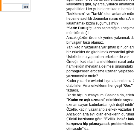
kalıyormuş gibi, aylarca, yıllarca anlatabil
yapabilirler. Her yıl binlerce kadın hamile
"beklenen"
ve
"farklı"
olur, anlamak mümk
hepsine sağlıklı doğumlar nasip etsin, Am
kalamamak bizim suçumuz mu?
"Serin Duruş
"çuların saptadığı bu beş 
mümkün değil.
Ancak çözüm üretmek yerine yakınmak d
bir yaşam tarzı olamaz.
Yani kadın yazarlarla yarışmak için, onların
biz erkekler de girebilmek cesaretini göst
Üstelik bunu yapabilen erkekler de var.
Örneğin kadınlar hamileliklerini nasıl anla
hamileliğin meydana gelmesi sırasındaki k
pornografiden erotizme uzanan yelpazed
yazmamışlar mıdır?
Kadın yazarlar evlerini taşımalarını biraz 
olabilirler. Ama erkeklerin her çeşit "
Göç"
fazladır.
Bir de hiç unutmayalım. Basında da, edeb
"Kadın ve aşk uzmanı"
erkeklerin sayısı
uzman sayan kadınlardan çok değil midir
Özetle, kadın yazarlar biz erkek yazarları
Ancak onlarla evli olan erkeklerin durum
Çünkü bazılarına göre
"Evlilik, bekâr kal
karşınıza hiç çıkmayacak problemlerde, 
olmasıdır
" da.