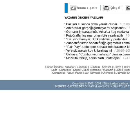
YAZARIN ÖNCEKİ YAZILARI
Bazıları susunca daha yararlı olurlar
/ 02-0
Ankaralılar gerçeği görmeye mi başladılar?
Osmanlı İmparatorluğu Atina'da kaç madalya a
Fotoğraflar insana roman bile yazdırabilir
/ 
"Bizi yıpratmayın. Biz kendimizi yıpratabiliriz..
Zanaatkârlıktan sanatkârlığa geçmenin zaman
"Fair Play" sade spor sahalarında kalamaz ki
Yere siyaseten koy ki kırılmasın!
/ 26-08-20
Özkaya, "Cumhuriyet muhafızı" olmaya özen
Mazrufa takılıp, sakın zarfı unutmayın!
/ 24
Günün İçinden
|
Yazarlar
|
Ekonomi
|
Gündem
|
Siyaset
|
Dünya |
Telev
Spor
|
Günaydın
|
Kapak Güzeli
|
Astroloji
|
Magazin
|
Sağlık
|
Biz
Cumartesi
|
Aktüel Pazar
|
Sarı Sayfalar
|
Otomobil
|
Dosyalar
|
A
Copyright © 2003, 2004 - Tüm hakları saklıdır.
MERKEZ GAZETE DERGİ BASIM YAYINCILIK SANAYİ VE T