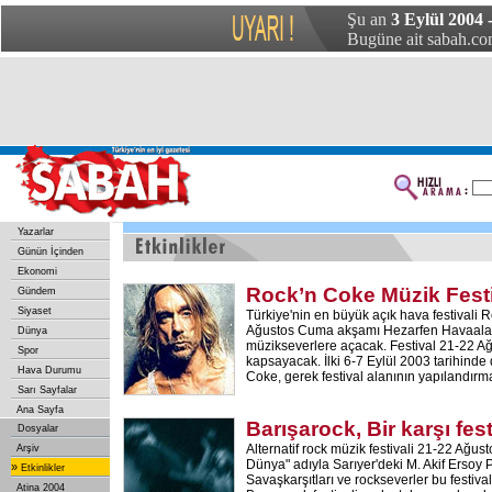
Şu an
3 Eylül 2004
Bugüne ait sabah.com
Yazarlar
Günün İçinden
Ekonomi
Rock’n Coke Müzik Festi
Gündem
Siyaset
Türkiye'nin en büyük açık hava festivali R
Ağustos Cuma akşamı Hezarfen Havaalanı
Dünya
müzikseverlere açacak. Festival 21-22 Ağu
Spor
kapsayacak. İlki 6-7 Eylül 2003 tarihind
Hava Durumu
Coke, gerek festival alanının yapılandırm
Sarı Sayfalar
Ana Sayfa
Barışarock, Bir karşı fest
Dosyalar
Alternatif rock müzik festivali 21-22 Ağust
Arşiv
Dünya" adıyla Sarıyer'deki M. Akif Ersoy 
»
Etkinlikler
Savaşkarşıtları ve rockseverler bu festiva
Atina 2004