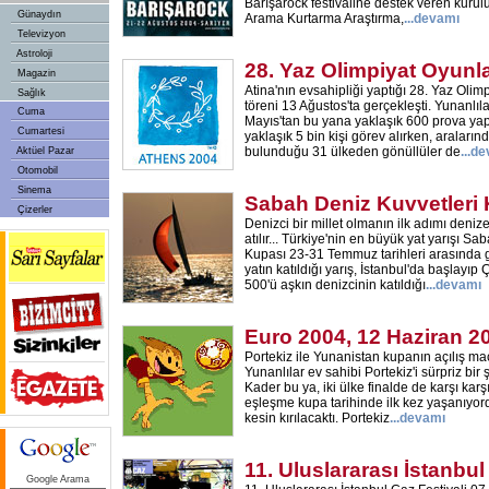
Barışarock festivaline destek veren kurul
Günaydın
Arama Kurtarma Araştırma,
...devamı
Televizyon
Astroloji
28. Yaz Olimpiyat Oyunla
Magazin
Atina'nın evsahipliği yaptığı 28. Yaz Olimp
Sağlık
töreni 13 Ağustos'ta gerçekleşti. Yunanlılar
Cuma
Mayıs'tan bu yana yaklaşık 600 prova yapt
Cumartesi
yaklaşık 5 bin kişi görev alırken, araların
bulunduğu 31 ülkeden gönüllüler de
...d
Aktüel Pazar
Otomobil
Sinema
Sabah Deniz Kuvvetleri
Çizerler
Denizci bir millet olmanın ilk adımı den
atılır... Türkiye'nin en büyük yat yarışı S
Kupası 23-31 Temmuz tarihleri arasında g
yatın katıldığı yarış, İstanbul'da başlayı
500'ü aşkın denizcinin katıldığı
...devamı
Euro 2004, 12 Haziran 2
Portekiz ile Yunanistan kupanın açılış ma
Yunanlılar ev sahibi Portekiz'i sürpriz bir 
Kader bu ya, iki ülke finalde de karşı karş
eşleşme kupa tarihinde ilk kez yaşanıyordu.
kesin kırılacaktı. Portekiz
...devamı
11. Uluslararası İstanbul
Google Arama