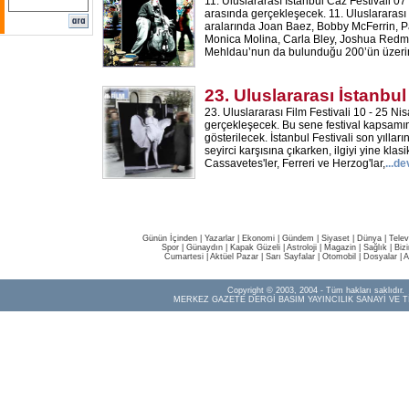
11. Uluslararası İstanbul Caz Festivali 07
arasında gerçekleşecek. 11. Uluslararası 
aralarında Joan Baez, Bobby McFerrin, P
Monica Molina, Carla Bley, Joshua Red
Mehldau’nun da bulunduğu 200’ün üzerin
23. Uluslararası İstanbul
23. Uluslararası Film Festivali 10 - 25 Nis
gerçekleşecek. Bu sene festival kapsamı
gösterilecek. İstanbul Festivali son yılla
seyirci karşısına çıkarken, ilgiyi yine klasi
Cassavetes'ler, Ferreri ve Herzog'lar,
...d
Günün İçinden
|
Yazarlar
|
Ekonomi
|
Gündem
|
Siyaset
|
Dünya |
Telev
Spor
|
Günaydın
|
Kapak Güzeli
|
Astroloji
|
Magazin
|
Sağlık
|
Biz
Cumartesi
|
Aktüel Pazar
|
Sarı Sayfalar
|
Otomobil
|
Dosyalar
|
A
Copyright © 2003, 2004 - Tüm hakları saklıdır.
MERKEZ GAZETE DERGİ BASIM YAYINCILIK SANAYİ VE T