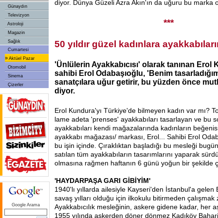
diyor. Dünya Güzeli Azra Akın'ın da uğuru bu marka o
Günaydın
Televizyon
***
Astroloji
Magazin
Sağlık
50 yıldır güzel kadınlara ayakkabıları
Cumartesi
»
Aktüel Pazar
'Ünlülerin Ayakkabıcısı' olarak tanınan Erol
Otomobil
sahibi Erol Odabaşıoğlu, 'Benim tasarladığı
Sinema
sanatçılara uğur getirir, bu yüzden önce mutl
Çizerler
diyor.
Erol Kundura'yı Türkiye'de bilmeyen kadın var mı? To
lame adeta 'prenses' ayakkabıları tasarlayan ve bu 
ayakkabıları kendi mağazalarında kadınların beğenis
ayakkabı mağazası/ markası, Erol... Sahibi Erol Odaba
bu işin içinde. Çıraklıktan başladığı bu mesleği bu
satılan tüm ayakkabıların tasarımlarını yaparak sürd
olmasına rağmen haftanın 6 günü yoğun bir şekilde ça
'HAYDARPAŞA GARI GİBİYİM'
1940'lı yıllarda ailesiyle Kayseri'den İstanbul'a gele
savaş yılları olduğu için ilkokulu bitirmeden çalışmak
Google Arama
Ayakkabıcılık mesleğinin, askere gidene kadar, her
1955 yılında askerden döner dönmez Kadıköy Bahariy