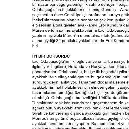
bir nazar boncuğu gizlemiş. İlk sahne deneyimi başarı
Odabaşıoğlu'na teşekkürlerini iletmiş, Gündeş... Azr
seçilmeden önce Cemil İpekçi tarafından buraya getir
İpekçi'nin tasarımı olan ve sonradan çok konuşulan kır
elbisesinin altına giyelen ayakkabıyı Erol Kundura'dan
Müren de tüm sahne ayakkabılarını Erol Odabaşıoğlu'
yaptırırmış. Zeki Müren'in o unutulmaz fotoğrafındaki
altına giydiği 32 pontluk ayakkabıları da Erol Kundur
biri...
İYİ BİR BOKSÖRDÜ
Erol Odabaşıoğlu'nın iki oğlu var ve onlar bu işin yurt
ilgileniyor. İngiltere, Hollanda ve Rusya'ya kendi tasar
gönderiyorlar. Odabaşıoğlu, bu işe ilk başladığı yılla
ayakkabıların elle yapıldığını ve bu geleneği günüm
sürdürdüklerini anlatıyor. Tamamen doğal malzemeler
ayakkabının hafif olabilmesi için elinden geleni yapıy
tasarımlarının bir diğer özelliği de hiçbir yerde göre
cümbüşü. Odabaşıoğlu bu özelliğini 1940'lardan itib
"Ustalarıma renk konusunda söz geçiremesem de k
açmaz bütün ayakkabılarımı çok renkli derilerden y
Siyah ve kahverengi dışında ayakkabı giyilmezken b
Monroe'nun şu ünlü beyaz elbisesi altına giydiği bilek
ayakkabısının benzerini yaptım. Bu model tam 4 yıl 
giyilen ayakkabılarımdan oldu. Bu kadar farklı renkte