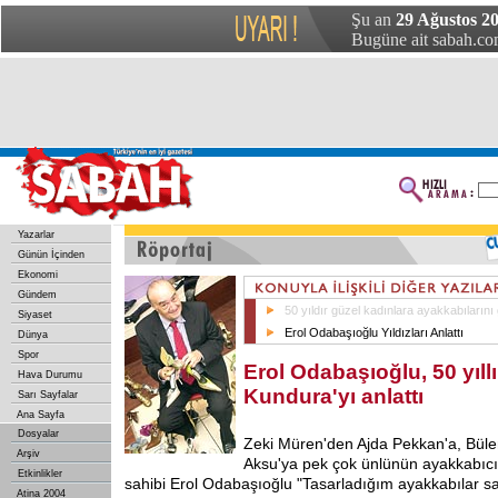
Şu an
29 Ağustos 20
Bugüne ait sabah.com
Yazarlar
Günün İçinden
Ekonomi
Gündem
50 yıldır güzel kadınlara ayakkabılarını 
Siyaset
Erol Odabaşıoğlu Yıldızları Anlattı
Dünya
Spor
Erol Odabaşıoğlu, 50 yıll
Hava Durumu
Kundura'yı anlattı
Sarı Sayfalar
Ana Sayfa
Dosyalar
Zeki Müren'den Ajda Pekkan'a, Bül
Arşiv
Aksu'ya pek çok ünlünün ayakkabıcı
Etkinlikler
sahibi Erol Odabaşıoğlu "Tasarladığım ayakkabılar san
Atina 2004