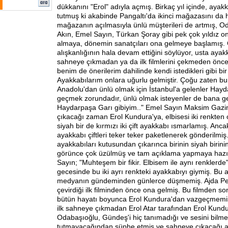
dükkanını "Erol" adıyla açmış. Birkaç yıl içinde, ayak
tutmuş ki akabinde Pangaltı'da ikinci mağazasını da
mağazanın açılmasıyla ünlü müşterileri de artmış, Oda
Akın, Emel Sayın, Türkan Şoray gibi pek çok yıldız 
almaya, dönemin sanatçıları ona gelmeye başlamış
alışkanlığının hala devam ettiğini söylüyor, usta ayakk
sahneye çıkmadan ya da ilk filmlerini çekmeden önce
benim de önerilerim dahilinde kendi istedikleri gibi b
Ayakkabılarım onlara uğurlu gelmiştir. Çoğu zaten bun
Anadolu'dan ünlü olmak için İstanbul'a gelenler Hay
geçmek zorundadır, ünlü olmak isteyenler de bana gel
Haydarpaşa Garı gibiyim.." Emel Sayın Maksim Gaz
çıkacağı zaman Erol Kundura'ya, elbisesi iki renkten o
siyah bir de kırmızı iki çift ayakkabı ısmarlamış. Anc
ayakkabı çiftleri teker teker paketlenerek gönderilmi
ayakkabıları kutusundan çıkarınca birinin siyah birini
görünce çok üzülmüş ve tam açıklama yapmaya hazır
Sayın; "Muhteşem bir fikir. Elbisem ile aynı renklerde"
gecesinde bu iki ayrı renkteki ayakkabıyı giymiş. Bu
medyanın gündeminden günlerce düşmemiş. Ajda Pekk
çevirdiği ilk filminden önce ona gelmiş. Bu filmden 
bütün hayatı boyunca Erol Kundura'dan vazgeçmemi
ilk sahneye çıkmadan Erol Atar tarafından Erol Kundur
Odabaşıoğlu, Gündeş'i hiç tanımadığı ve sesini bilmed
tutmayacağından şüphe etmiş ve sahneye çıkacağı a