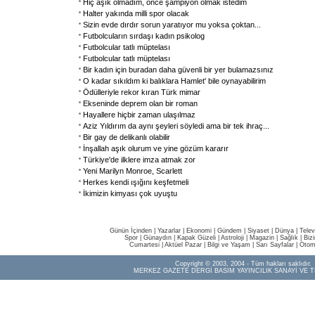
Hiç aşık olmadım, önce şampiyon olmak istedim
Halter yakında milli spor olacak
Sizin evde dırdır sorun yaratıyor mu yoksa çoktan
...
Futbolcuların sırdaşı kadın psikolog
Futbolcular tatlı müptelası
Futbolcular tatlı müptelası
Bir kadın için buradan daha güvenli bir yer bulamazsınız
O kadar sıkıldım ki balıklara Hamlet' bile oynayabilirim
Ödülleriyle rekor kıran Türk mimar
Ekseninde deprem olan bir roman
Hayallere hiçbir zaman ulaşılmaz
Aziz Yıldırım da aynı şeyleri söyledi ama bir tek ihraç
...
Bir gay de delikanlı olabilir
İnşallah aşık olurum ve yine gözüm kararır
Türkiye'de ilklere imza atmak zor
Yeni Marilyn Monroe, Scarlett
Herkes kendi ışığını keşfetmeli
İkimizin kimyası çok uyuştu
Günün İçinden
|
Yazarlar
|
Ekonomi
|
Gündem
|
Siyaset
|
Dünya |
Telev
Spor
|
Günaydın
|
Kapak Güzeli
|
Astroloji
|
Magazin
|
Sağlık
|
Biz
Cumartesi
|
Aktüel Pazar
|
Bilgi ve Yaşam
|
Sarı Sayfalar
|
Otom
Copyright © 2003, 2004 - Tüm hakları saklıdır.
MERKEZ GAZETE DERGİ BASIM YAYINCILIK SANAYİ VE T