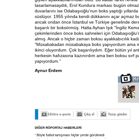
tasarlamasaydık, Erol Kundura markası bugün olmaz
duvarlarını ise Odabaşıoğlu'nun boks yaptığı yıllarda 
süslüyor. 1955 yılında kendi dükkanını açar açmaz b
ancak ondan önce İstanbul ve Türkiye genelinde der
başarılı bir boksörmüş. Hatta Ayhan Işık "İngiliz Kemal
çekimlerinden önce boks sahneleri için Odabaşıoğlu'n
almış. Ancak o hiçbir zaman boksu ayakkabıcılık kad
"Müsabakadan müsabakaya boks yapıyordum ama mut
ikinci oluyordum. Çok başarılıydım. Eğer bütün yıl 
herkesin hafızasına kazınırdım ama ben boksu sırf 
yapıyordum."
Aynur Erdem
DİĞER RÖPORTAJ HABERLERİ
Böyle futbol tartışması hiçbir yerde görülmedi