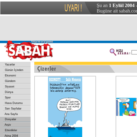
Şu an
1 Eylül 2004
Bugüne ait sabah.com
Yazarlar
Günün İçinden
Ekonomi
Gündem
Siyaset
Dünya
Spor
Hava Durumu
Sarı Sayfalar
Ana Sayfa
Dosyalar
Arşiv
Etkinlikler
Atina 2004