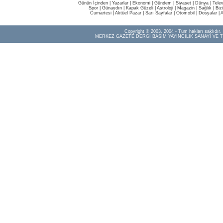
Günün İçinden
|
Yazarlar
|
Ekonomi
|
Gündem
|
Siyaset
|
Dünya |
Tele
Spor
|
Günaydın
|
Kapak Güzeli
|
Astroloji
|
Magazin
|
Sağlık
|
Biz
Cumartesi
|
Aktüel Pazar
|
Sarı Sayfalar
|
Otomobil
|
Dosyalar
|
A
Copyright © 2003, 2004 - Tüm hakları saklıdır.
MERKEZ GAZETE DERGİ BASIM YAYINCILIK SANAYİ VE T