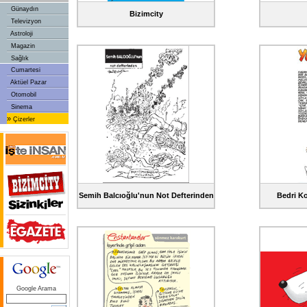
Günaydın
Bizimcity
Televizyon
Astroloji
Magazin
Sağlık
Cumartesi
Aktüel Pazar
Otomobil
Sinema
»
Çizerler
Semih Balcıoğlu'nun Not Defterinden
Bedri Ko
Google Arama