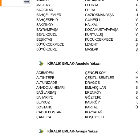
AVCILAR
FLORYA
T
BAĞCILAR
FULYA
T
BAHÇELİEVLER
GAZİOSMANPAŞA
U
BAHÇEŞEHİR
GÜNEŞLİ
Y
BAKIRKÖY
HALKALI
Y
BAYRAMPAŞA
KOCAMUSTAFAPAŞA
Y
BEYLİKDÜZÜ
KURTULUŞ
Y
BEŞİKTAŞ
KÜÇÜKÇEKMECE
Z
BÜYÜKÇEKMECE
LEVENT
Ş
BÜYÜKDERE
MASLAK
Ş
KİRALIK EMLAK-Anadolu Yakası
ACIBADEM
ÇENGELKÖY
K
ALTINTEPE
ÇEŞİTLİ SEMTLER
M
ALTUNİZADE
DRAGOS
P
ANADOLU HİSARI
EMLAKÇILAR
S
BAĞLARBAŞI
ERENKÖY
S
BAHARİYE
GÖZTEPE
Y
BEYKOZ
KADIKÖY
İ
BOSTANCI
KARTAL
Ü
CADDEBOSTAN
KOZYATAĞI
ÇAMLICA
KOŞUYOLU
KİRALIK EMLAK-Avrupa Yakası