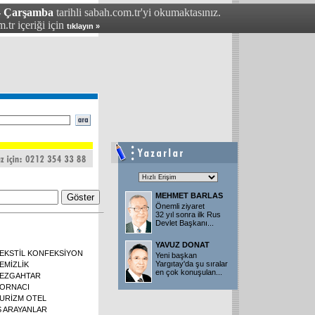
 - Çarşamba
tarihli sabah.com.tr'yi okumaktasınız.
.tr içeriği için
tıklayın »
MEHMET BARLAS
Önemli ziyaret
32 yıl sonra ilk Rus
Devlet Başkanı
...
YAVUZ DONAT
EKSTİL KONFEKSİYON
Yeni başkan
Yargıtay'da şu sıralar
EMİZLİK
en çok konuşulan
...
EZGAHTAR
ORNACI
URİZM OTEL
Ş ARAYANLAR