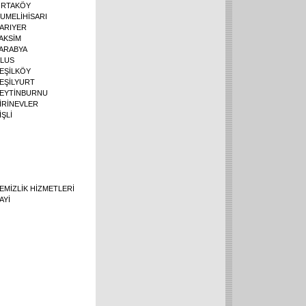
RTAKÖY
UMELİHİSARI
ARIYER
AKSİM
ARABYA
LUS
EŞİLKÖY
EŞİLYURT
EYTİNBURNU
İRİNEVLER
İŞLİ
EMİZLİK HİZMETLERİ
AYİ