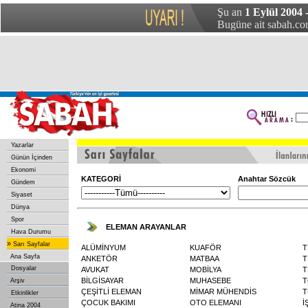
Şu an
1 Eylül 2004
Bugüne ait sabah.com
Yazarlar
Günün İçinden
Ekonomi
KATEGORİ
Anahtar Sözcük
Gündem
Siyaset
Dünya
Spor
ELEMAN ARAYANLAR
Hava Durumu
»
Sarı Sayfalar
ALÜMİNYUM
KUAFÖR
T
Ana Sayfa
ANKETÖR
MATBAA
T
Dosyalar
AVUKAT
MOBİLYA
T
BİLGİSAYAR
MUHASEBE
T
Arşiv
ÇEŞİTLİ ELEMAN
MİMAR MÜHENDİS
T
Etkinlikler
ÇOCUK BAKIMI
OTO ELEMANI
İ
Atina 2004