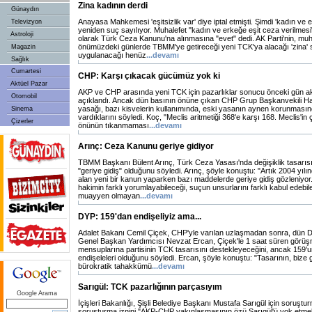
Zina kadının derdi
Günaydın
Anayasa Mahkemesi 'eşitsizlik var' diye iptal etmişti. Şimdi 'kadın ve e
Televizyon
yeniden suç sayılıyor. Muhalefet "kadın ve erkeğe eşit ceza verilmesi"
Astroloji
olarak Türk Ceza Kanunu'na alınmasına "evet" dedi. AK Parti'nin, muh
önümüzdeki günlerde TBMM'ye getireceği yeni TCK'ya alacağı 'zina' 
Magazin
uygulanacağı henüz
...devamı
Sağlık
Cumartesi
CHP: Karşı çıkacak gücümüz yok ki
Aktüel Pazar
AKP ve CHP arasında yeni TCK için pazarlıklar sonucu önceki gün 
Otomobil
açıklandı. Ancak dün basının önüne çıkan CHP Grup Başkanvekili Ha
yasağı, bazı kisvelerin kullanımında, eski yasanın aynen korunmasınd
Sinema
vardıklarını söyledi. Koç, "Meclis aritmetiği 368'e karşı 168. Meclis'in
Çizerler
önünün tıkanmaması
...devamı
Arınç: Ceza Kanunu geriye gidiyor
TBMM Başkanı Bülent Arınç, Türk Ceza Yasası'nda değişiklik tasarı
"geriye gidiş" olduğunu söyledi. Arınç, şöyle konuştu: "Artık 2004 yılı
alan yeni bir kanun yaparken bazı maddelerde geriye gidiş gözleniyor
hakimin farklı yorumlayabileceği, suçun unsurlarını farklı kabul edebil
muayyen olmayan
...devamı
DYP: 159'dan endişeliyiz ama...
Adalet Bakanı Cemil Çiçek, CHP'yle varılan uzlaşmadan sonra, dün D
Genel Başkan Yardımcısı Nevzat Ercan, Çiçek'le 1 saat süren görü
mensuplarına partisinin TCK tasarısını destekleyeceğini, ancak 159'un
endişeleleri olduğunu söyledi. Ercan, şöyle konuştu: "Tasarının, bize g
bürokratik tahakkümü
...devamı
Sarıgül: TCK pazarlığının parçasıyım
Google Arama
İçişleri Bakanlığı, Şişli Belediye Başkanı Mustafa Sarıgül için soruşturm
soruşturma iznini "AKP-CHP yakınlaşmasının özü Sarıgül'ü yok etmek"