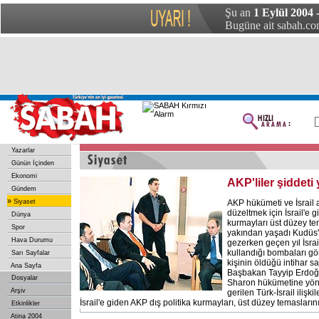
Şu an
1 Eylül 2004
Bugüne ait sabah.com
Yazarlar
Günün İçinden
Ekonomi
AKP'liler şiddeti
Gündem
»
Siyaset
AKP hükümeti ve İsrail ar
düzeltmek için İsrail'e g
Dünya
kurmayları üst düzey te
Spor
yakından yaşadı Kudüs't
Hava Durumu
gezerken geçen yıl İsra
kullandığı bombaları gö
Sarı Sayfalar
kişinin öldüğü intihar sa
Ana Sayfa
Başbakan Tayyip Erdoğan'
Dosyalar
Sharon hükümetine yönel
Arşiv
gerilen Türk-İsrail ilişk
İsrail'e giden AKP dış politika kurmayları, üst düzey temasların
Etkinlikler
Atina 2004