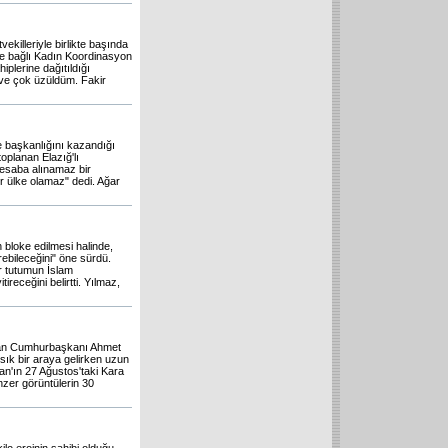
ekilleriyle birlikte başında
ne bağlı Kadın Koordinasyon
iplerine dağıtıldığı
 ve çok üzüldüm. Fakir
 başkanlığını kazandığı
oplanan Elazığ'lı
hesaba alınamaz bir
r ülke olamaz" dedi. Ağar
 bloke edilmesi halinde,
rebileceğini" öne sürdü.
r tutumun İslam
ireceğini belirtti. Yılmaz,
ayan Cumhurbaşkanı Ahmet
ık bir araya gelirken uzun
an'ın 27 Ağustos'taki Kara
nzer görüntülerin 30