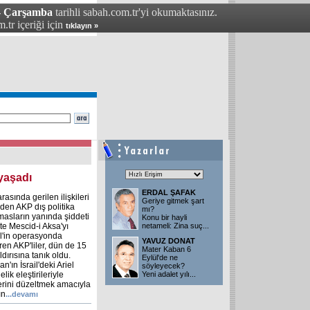
 - Çarşamba
tarihli sabah.com.tr'yi okumaktasınız.
.tr içeriği için
tıklayın »
 yaşadı
ERDAL ŞAFAK
asında gerilen ilişkileri
Geriye gitmek şart
iden AKP dış politika
mı?
masların yanında şiddeti
Konu bir hayli
e Mescid-i Aksa'yı
netameli: Zina suç
...
il'in operasyonda
YAVUZ DONAT
ren AKP'liler, dün de 15
Mater Kaban 6
ldırısına tanık oldu.
Eylül'de ne
ın İsrail'deki Ariel
söyleyecek?
ik eleştirileriyle
Yeni adalet yılı
...
ilerini düzeltmek amacıyla
ın
...devamı