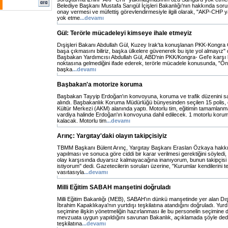
Belediye Başkanı Mustafa Sarıgül İçişleri Bakanlığı'nın hakkında sor
onay vermesi ve müfettiş görevlendirmesiyle ilgili olarak, "AKP-CHP 
yok etme
...devamı
Gül: Terörle mücadeleyi kimseye ihale etmeyiz
Dışişleri Bakanı Abdullah Gül, Kuzey Irak'ta konuşlanan PKK-Kongra Gel
başa çıkmasını biliriz, başka ülkelere güvenerek bu işte yol almayız" 
Başbakan Yardımcısı Abdullah Gül, ABD'nin PKK/Kongra- Gel'e karşı
noktasına gelmediğini ifade ederek, terörle mücadele konusunda, "Önc
başka
...devamı
Başbakan'a motorize koruma
Başbakan Tayyip Erdoğan'ın konvoyuna, koruma ve trafik düzenini s
alındı. Başbakanlık Koruma Müdürlüğü bünyesinden seçilen 15 polis, dü
Kültür Merkezi (AKM) alanında yaptı. Motorlu tim, eğitimin tamamlanma
vardiya halinde Erdoğan'ın konvoyuna dahil edilecek. 1 motorlu koru
kalacak. Motorlu tim
...devamı
Arınç: Yargıtay'daki olayın takipçisiyiz
TBMM Başkanı Bülent Arınç, Yargıtay Başkanı Eraslan Özkaya hakkı
yapılması ve sonuca göre ciddi bir karar verilmesi gerektiğini söyledi, 
olay karşısında duyarsız kalmayacağına inanıyorum, bunun takipçisi 
istiyorum'' dedi. Gazetecilerin soruları üzerine, "Kurumlar kendilerini t
vasıtasıyla
...devamı
Milli Eğitim SABAH manşetini doğruladı
Milli Eğitim Bakanlığı (MEB), SABAH'ın dünkü manşetinde yer alan Dış 
İbrahim Kapaklıkaya'nın yurtdışı teşkilatına atandığını doğruladı. Yur
seçimine ilişkin yönetmeliğin hazırlanması ile bu personelin seçimine d
mevzuata uygun yapıldığını savunan Bakanlık, açıklamada şöyle dedi:
teşkilatına
...devamı