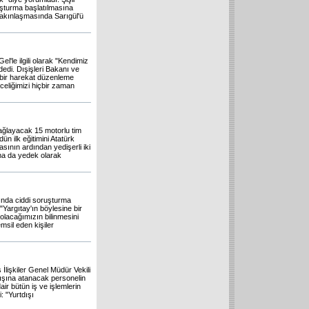
uşturma başlatılmasına
yakınlaşmasında Sarıgül'ü
'le ilgili olarak "Kendimiz
dedi. Dışişleri Bakanı ve
 bir harekat düzenleme
eliğimizi hiçbir zaman
ağlayacak 15 motorlu tim
n ilk eğitimini Atatürk
sının ardından yedişerli iki
ma da yedek olarak
nda ciddi soruşturma
"Yargıtay'ın böylesine bir
olacağımızın bilinmesini
emsil eden kişiler
İlişkiler Genel Müdür Vekili
dışına atanacak personelin
air bütün iş ve işlemlerin
 "Yurtdışı