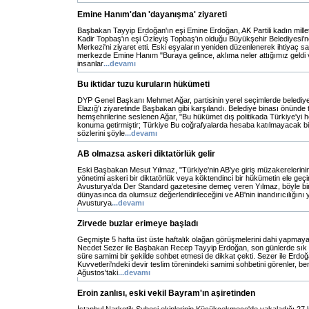
Emine Hanım'dan 'dayanışma' ziyareti
Başbakan Tayyip Erdoğan'ın eşi Emine Erdoğan, AK Partili kadın milletv
Kadir Topbaş'ın eşi Özleyiş Topbaş'ın olduğu Büyükşehir Belediyesi'
Merkezi'ni ziyaret etti. Eski eşyaların yeniden düzenlenerek ihtiyaç sah
merkezde Emine Hanım "Buraya gelince, aklıma neler attığımız geldi
insanlar
...devamı
Bu iktidar tuzu kuruların hükümeti
DYP Genel Başkanı Mehmet Ağar, partisinin yerel seçimlerde belediye
Elazığ'ı ziyaretinde Başbakan gibi karşılandı. Belediye binası önünde t
hemşehrilerine seslenen Ağar, "Bu hükümet dış politikada Türkiye'yi 
konuma getirmiştir; Türkiye Bu coğrafyalarda hesaba katılmayacak bi
sözlerini şöyle
...devamı
AB olmazsa askeri diktatörlük gelir
Eski Başbakan Mesut Yılmaz, "Türkiye'nin AB'ye giriş müzakerelerinin
yönetimi askeri bir diktatörlük veya köktendinci bir hükümetin ele geçi
Avusturya'da Der Standard gazetesine demeç veren Yılmaz, böyle bi
dünyasınca da olumsuz değerlendirileceğini ve AB'nin inandırıcılığını yit
Avusturya
...devamı
Zirvede buzlar erimeye başladı
Geçmişte 5 hafta üst üste haftalık olağan görüşmelerini dahi yapm
Necdet Sezer ile Başbakan Recep Tayyip Erdoğan, son günlerde sık s
süre samimi bir şekilde sohbet etmesi de dikkat çekti. Sezer ile Erdoğ
Kuvvetleri'ndeki devir teslim törenindeki samimi sohbetini görenler, be
Ağustos'taki
...devamı
Eroin zanlısı, eski vekil Bayram'ın aşiretinden