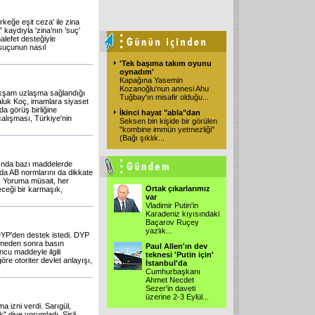
rkeğe eşit ceza' ile zina
 kaydıyla 'zina'nın 'suç'
alefet desteğiyle
suçunun nasıl
'Tek başıma takım oyunu
oynadım'
Kapağına Yasemin
Kozanoğlu'nun annesi Ahu
akşam uzlaşma sağlandığı
Tuğbay'ın misafir olduğu
...
luk Koç, imamlara siyaset
a görüş birliğine
İkinci hayat "abla"dan
 çalışması, Türkiye'nin
Seksen bin kişide bir görülen
"kombine immün yetmezliği"
(Bağı şıklık
...
sında bazı maddelerde
nda AB normlarını da dikkate
. Yoruma müsait, her
Ortak çıkarlarımız
eceği bir karmaşık,
var
Vladimir Putin'in
Karadeniz kıyısındaki
Baçarov Ruçey
yazlık
...
YP'den destek istedi. DYP
şmeden sonra basın
Paul Allen'ın dev
cu maddeyle ilgili
teknesi 'Putin için'
öre otoriter devlet anlayışı,
İstanbul'da
Cumhurbaşkanı
Ahmet Necdet
Sezer'in daveti
üzerine 2-3 Eylül
...
a izni verdi. Sarıgül,
 diye yorumladı. Şişli