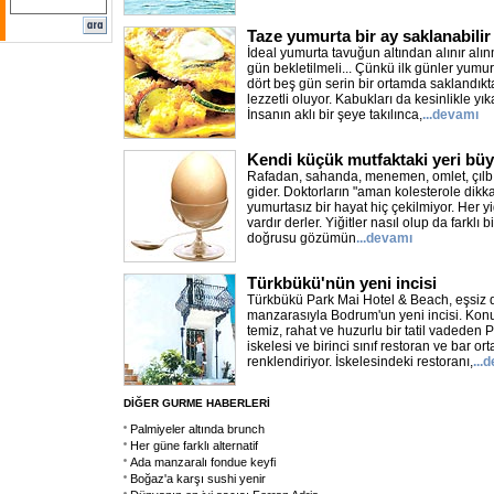
Taze yumurta bir ay saklanabilir
İdeal yumurta tavuğun altından alınır alı
gün bekletilmeli... Çünkü ilk günler yumurt
dört beş gün serin bir ortamda saklandık
lezzetli oluyor. Kabukları da kesinlikle y
İnsanın aklı bir şeye takılınca,
...devamı
Kendi küçük mutfaktaki yeri bü
Rafadan, sahanda, menemen, omlet, çılbır
gider. Doktorların "aman kolesterole dikk
yumurtasız bir hayat hiç çekilmiyor. Her yiğ
vardır derler. Yiğitler nasıl olup da farklı b
doğrusu gözümün
...devamı
Türkbükü'nün yeni incisi
Türkbükü Park Mai Hotel & Beach, eşsiz 
manzarasıyla Bodrum'un yeni incisi. Konu
temiz, rahat ve huzurlu bir tatil vadeden 
iskelesi ve birinci sınıf restoran ve bar orta
renklendiriyor. İskelesindeki restoranı,
...
DİĞER GURME HABERLERİ
Palmiyeler altında brunch
Her güne farklı alternatif
Ada manzaralı fondue keyfi
Boğaz'a karşı sushi yenir