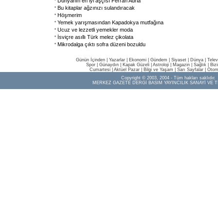
Dünyanın en iyi aşçısı Ferran Adria
Bu kitaplar ağzınızı sulandıracak
Höşmerim
Yemek yarışmasından Kapadokya mutfağına
Ucuz ve lezzetli yemekler moda
İsviçre asıllı Türk melez çikolata
Mikrodalga çıktı sofra düzeni bozuldu
Günün İçinden
|
Yazarlar
|
Ekonomi
|
Gündem
|
Siyaset
|
Dünya |
Telev
Spor
|
Günaydın
|
Kapak Güzeli
|
Astroloji
|
Magazin
|
Sağlık
|
Biz
Cumartesi
|
Aktüel Pazar
|
Bilgi ve Yaşam
|
Sarı Sayfalar
|
Otom
Copyright © 2003, 2004 - Tüm hakları saklıdır.
MERKEZ GAZETE DERGİ BASIM YAYINCILIK SANAYİ VE T