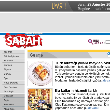
Şu an
29 Ağustos 20
Bugüne ait sabah.com
Yazarlar
Günün İçinden
Ekonomi
Türk mutfağı yıllara meydan ok
Gündem
Bütün değerlerin hızla değiştiği çağımız
Siyaset
düşmeyenlerin başında yemek geliyor. Bir
Türkiye'de çok zengin ve köklü bir yemek 
Dünya
lezzetli yemeklerimiz binlerce yıldır sofral
Spor
Modaların hızla değiştiği bir çağda
...dev
Hava Durumu
Sarı Sayfalar
Bu katların hizmeti farklı
Ana Sayfa
The Ritz Carlton Istanbul, ister iş ister tat
Dosyalar
boyunca rahatlık ve lüksü bir arada yaşa
Arşiv
Club Katları'nda ağırlamaya hazırlanıyor. 
Club Katları'na rezervasyon yaptıran tüm m
Etkinlikler
yapmadan önce aranıp
...devamı
Atina 2004