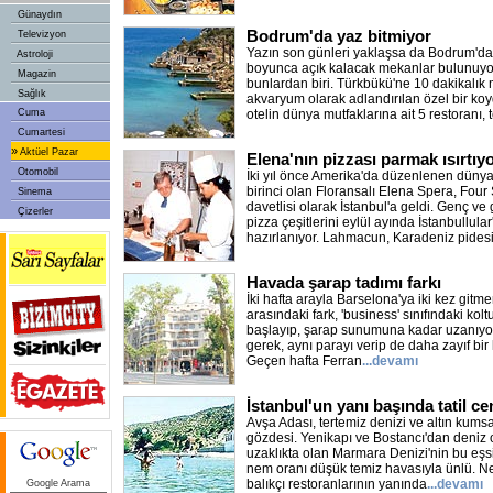
Günaydın
Bodrum'da yaz bitmiyor
Televizyon
Yazın son günleri yaklaşsa da Bodrum'da
Astroloji
boyunca açık kalacak mekanlar bulunuyor
Magazin
bunlardan biri. Türkbükü'ne 10 dakikalık 
Sağlık
akvaryum olarak adlandırılan özel bir koy
Cuma
otelin dünya mutfaklarına ait 5 restoranı, 
Cumartesi
»
Aktüel Pazar
Elena'nın pizzası parmak ısırtıy
Otomobil
İki yıl önce Amerika'da düzenlenen düny
birinci olan Floransalı Elena Spera, Four
Sinema
davetlisi olarak İstanbul'a geldi. Genç ve g
Çizerler
pizza çeşitlerini eylül ayında İstanbullular
hazırlanıyor. Lahmacun, Karadeniz pides
Havada şarap tadımı farkı
İki hafta arayla Barselona'ya iki kez git
arasındaki fark, 'business' sınıfındaki kol
başlayıp, şarap sunumuna kadar uzanıyor.
gerek, aynı parayı verip de daha zayıf bir
Geçen hafta Ferran
...devamı
İstanbul'un yanı başında tatil ce
Avşa Adası, tertemiz denizi ve altın kumsall
gözdesi. Yenikapı ve Bostancı'dan deniz 
uzaklıkta olan Marmara Denizi'nin bu eşs
nem oranı düşük temiz havasıyla ünlü. Ne
balıkçı restoranlarının yanında
...devamı
Google Arama