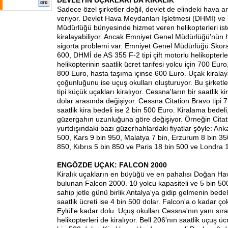
DEVLETİN UÇAKLARI DA KİRALIK
Sadece özel şirketler değil, devlet de elindeki hava ar
veriyor. Devlet Hava Meydanları İşletmesi (DHMİ) ve
Müdürlüğü bünyesinde hizmet veren helikopterleri is
kiralayabiliyor. Ancak Emniyet Genel Müdürlüğü'nün h
sigorta problemi var. Emniyet Genel Müdürlüğü Sko
600, DHMİ de AS 355 F-2 tipi çift motorlu helikopterler
helikopterinin saatlik ücret tarifesi yolcu için 700 Euro,
800 Euro, hasta taşıma içinse 600 Euro. Uçak kiralaya
çoğunluğunu ise uçuş okulları oluşturuyor. Bu şirket
tipi küçük uçakları kiralıyor. Cessna'ların bir saatlik k
dolar arasında değişiyor. Cessna Citation Bravo tipi 7 ki
saatlik kira bedeli ise 2 bin 500 Euro. Kiralama bedeli
güzergahın uzunluğuna göre değişiyor. Örneğin Citation
yurtdışındaki bazı güzerhahlardaki fiyatlar şöyle: Ank
500, Kars 9 bin 950, Malatya 7 bin, Erzurum 8 bin 3
850, Kıbrıs 5 bin 850 ve Paris 18 bin 500 ve Londra 1
ENGÖZDE UÇAK: FALCON 2000
Kiralık uçakların en büyüğü ve en pahalısı Doğan Ha
bulunan Falcon 2000. 10 yolcu kapasiteli ve 5 bin 50
sahip jetle günü birlik Antalya'ya gidip gelmenin bedeli
saatlik ücreti ise 4 bin 500 dolar. Falcon'a o kadar ço
Eylül'e kadar dolu. Uçuş okulları Cessna'nın yanı sıra
helikopterleri de kiralıyor. Bell 206'nın saatlik uçuş üc