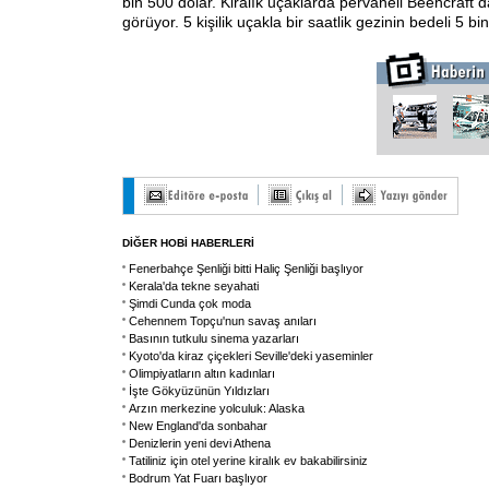
bin 500 dolar. Kiralık uçaklarda pervaneli Beehcraft 
görüyor. 5 kişilik uçakla bir saatlik gezinin bedeli 5 b
DİĞER HOBİ HABERLERİ
Fenerbahçe Şenliği bitti Haliç Şenliği başlıyor
Kerala'da tekne seyahati
Şimdi Cunda çok moda
Cehennem Topçu'nun savaş anıları
Basının tutkulu sinema yazarları
Kyoto'da kiraz çiçekleri Seville'deki yaseminler
Olimpiyatların altın kadınları
İşte Gökyüzünün Yıldızları
Arzın merkezine yolculuk: Alaska
New England'da sonbahar
Denizlerin yeni devi Athena
Tatiliniz için otel yerine kiralık ev bakabilirsiniz
Bodrum Yat Fuarı başlıyor