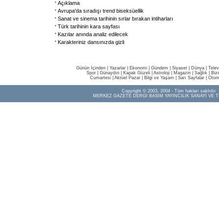
Açıklama
Avrupa'da sıradışı trend biseksüellik
Sanat ve sinema tarihinin sırlar bırakan intiharları
Türk tarihinin kara sayfası
Kazılar anında analiz edilecek
Karakteriniz dansınızda gizli
Günün İçinden
|
Yazarlar
|
Ekonomi
|
Gündem
|
Siyaset
|
Dünya |
Telev
Spor
|
Günaydın
|
Kapak Güzeli
|
Astroloji
|
Magazin
|
Sağlık
|
Biz
Cumartesi
|
Aktüel Pazar
|
Bilgi ve Yaşam
|
Sarı Sayfalar
|
Otom
Copyright © 2003, 2004 - Tüm hakları saklıdır.
MERKEZ GAZETE DERGİ BASIM YAYINCILIK SANAYİ VE T