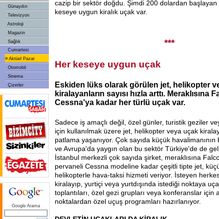
cazip bir sektör doğdu. Şimdi 200 dolardan başlayan s
Günaydın
keseye uygun kiralık uçak var.
Televizyon
Astroloji
Magazin
***
Sağlık
Cumartesi
»
Aktüel Pazar
Her keseye uygun uçak
Otomobil
Sinema
Eskiden lüks olarak görülen jet, helikopter v
Çizerler
kiralayanların sayısı hızla arttı. Meraklısına F
Cessna'ya kadar her türlü uçak var.
Sadece iş amaçlı değil, özel günler, turistik geziler 
için kullanılmak üzere jet, helikopter veya uçak kiral
patlama yaşanıyor. Çok sayıda küçük havalimanının
ve Avrupa'da yaygın olan bu sektör Türkiye'de de ge
İstanbul merkezli çok sayıda şirket, meraklısına Falcon
pervaneli Cessna modeline kadar çeşitli tipte jet, kü
helikopterle hava-taksi hizmeti veriyor. İsteyen herke
kiralayıp, yurtiçi veya yurtdışında istediği noktaya uça
toplantıları, özel gezi grupları veya konferanslar için 
noktalardan özel uçuş programları hazırlanıyor.
Google Arama