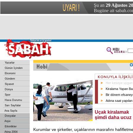
Şu an
29 Ağustos 20
Bugüne ait sabah.com
Yazarlar
Günün İçinden
Ekonomi
Gündem
Her keseye uygun
Siyaset
Kiralama Yapan Baz
Dünya
Bir dönem efsaneyd
Spor
Hava Durumu
Adına saat yapılan 
Sarı Sayfalar
Ana Sayfa
Uçak kiralamak
Dosyalar
şimdi daha ucuz
Arşiv
Etkinlikler
Kurumlar ve şirketler, uçaklarının masrafını hafifletme
Atina 2004