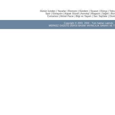
Günün İçinden
|
Yazarlar
|
Ekonomi
|
Gündem
|
Siyaset
|
Dünya |
Telev
Spor
|
Günaydın
|
Kapak Güzeli
|
Astroloji
|
Magazin
|
Sağlık
|
Biz
Cumartesi
|
Aktüel Pazar
|
Bilgi ve Yaşam
|
Sarı Sayfalar
|
Otom
Copyright © 2003, 2004 - Tüm hakları saklıdır.
MERKEZ GAZETE DERGİ BASIM YAYINCILIK SANAYİ VE T