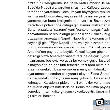
pizza türü "Margherita" ise İtalya Kralı Umberto ile Kr
1830'da Napoli'yi ziyaretleri sırasında Raffeale Esposit
tarafından yaratılmış. Usta, İtalyan bayrağının renkle
kırmızı renkli domates, beyaz renkli peynir ve yeşil ren
yansıtmış ve buna kraliçenin adını vermiş. Bazı pizza
Karadeniz pidelerinde olduğu gibi hamur malzemenin 
Bu tür pizzalara "calzone" yani "pantolon paçası" adı v
anavatanının neresi olduğu pek belli değil. Ancak bu
pizzasının anavatanı Napoli. Napolili bir ekonomistin
söylediği gibi, "Eğer Napoli kenti vaktiyle pizzanın pat
bugün dünyanın en zengin şehri olurdu." Ancak pizz
Amerika'nın payı daha büyük. Yoksul İtalyan göçmen
getirdiği pizza Amerikan yaşam tarzına da çok uygu
hazırlanan, besleyici ve ucuz bu yemek çeşidi kısa sü
olmayanların da gönlünü fethedip, fast food akımının s
arasına girebildi. Bazı yemeklerin en iyisini tatmak, 
ayarlaması açısından çok yararlı oluyor. Elena Spera'
damağımdaki pizza çıtasını epey yükseltti. Pizzadan 
kalmayan Karadeniz pideleri, etli ekmekler ve lahma
en iyilerin objektif kriterlerle belirlenip toplumla payl
yemeklerimizin kalite çıtasını yükseltecektir. Umarım 
girişimleri başlatır.