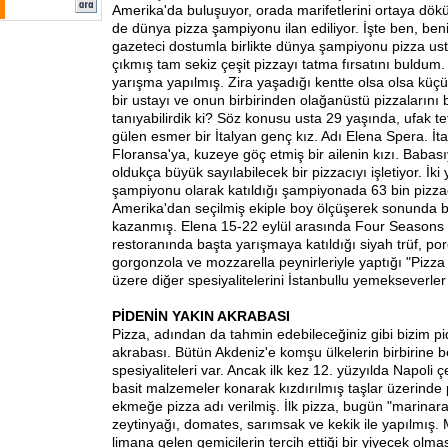
Amerika'da buluşuyor, orada marifetlerini ortaya döküy
de dünya pizza şampiyonu ilan ediliyor. İşte ben, beni
gazeteci dostumla birlikte dünya şampiyonu pizza ust
çıkmış tam sekiz çeşit pizzayı tatma fırsatını buldum. İ
yarışma yapılmış. Zira yaşadığı kentte olsa olsa küçü
bir ustayı ve onun birbirinden olağanüstü pizzalarını 
tanıyabilirdik ki? Söz konusu usta 29 yaşında, ufak tef
gülen esmer bir İtalyan genç kız. Adı Elena Spera. İt
Floransa'ya, kuzeye göç etmiş bir ailenin kızı. Babasıy
oldukça büyük sayılabilecek bir pizzacıyı işletiyor. İki 
şampiyonu olarak katıldığı şampiyonada 63 bin pizz
Amerika'dan seçilmiş ekiple boy ölçüşerek sonunda bi
kazanmış. Elena 15-22 eylül arasında Four Seasons İ
restoranında başta yarışmaya katıldığı siyah trüf, por
gorgonzola ve mozzarella peynirleriyle yaptığı "Pizza
üzere diğer spesiyalitelerini İstanbullu yemekseverler
PİDENİN YAKIN AKRABASI
Pizza, adından da tahmin edebileceğiniz gibi bizim p
akrabası. Bütün Akdeniz'e komşu ülkelerin birbirine 
spesiyaliteleri var. Ancak ilk kez 12. yüzyılda Napoli 
basit malzemeler konarak kızdırılmış taşlar üzerinde p
ekmeğe pizza adı verilmiş. İlk pizza, bugün "marinara"
zeytinyağı, domates, sarımsak ve kekik ile yapılmış. 
limana gelen gemicilerin tercih ettiği bir yiyecek olm