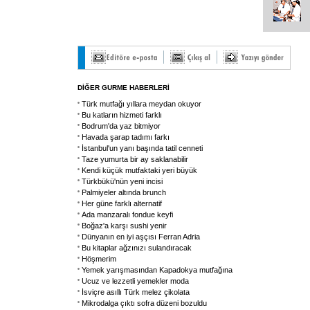
DİĞER GURME HABERLERİ
Türk mutfağı yıllara meydan okuyor
Bu katların hizmeti farklı
Bodrum'da yaz bitmiyor
Havada şarap tadımı farkı
İstanbul'un yanı başında tatil cenneti
Taze yumurta bir ay saklanabilir
Kendi küçük mutfaktaki yeri büyük
Türkbükü'nün yeni incisi
Palmiyeler altında brunch
Her güne farklı alternatif
Ada manzaralı fondue keyfi
Boğaz'a karşı sushi yenir
Dünyanın en iyi aşçısı Ferran Adria
Bu kitaplar ağzınızı sulandıracak
Höşmerim
Yemek yarışmasından Kapadokya mutfağına
Ucuz ve lezzetli yemekler moda
İsviçre asıllı Türk melez çikolata
Mikrodalga çıktı sofra düzeni bozuldu