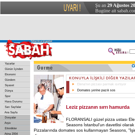
Şu an
29 Ağustos 20
Bugüne ait sabah.com
Yazarlar
Günün İçinden
Ekonomi
Gündem
Elena'nın pizzası parmak ısırtıyor
Siyaset
Domates yerine pazılı sos
Dünya
Spor
Hava Durumu
Leziz pizzanın sırrı hamurda
Sarı Sayfalar
Ana Sayfa
Dosyalar
FLORANSALI güzel pizza ustası El
Arşiv
Seasons İstanbul'un davetlisi olarak 
Etkinlikler
Pizzalarında domates sos kullanmayan Seasons, "İşi
Atina 2004