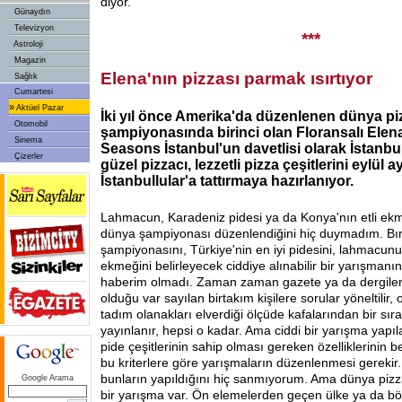
diyor.
Günaydın
Televizyon
***
Astroloji
Magazin
Elena'nın pizzası parmak ısırtıyor
Sağlık
Cumartesi
»
Aktüel Pazar
İki yıl önce Amerika'da düzenlenen dünya pi
Otomobil
şampiyonasında birinci olan Floransalı Elen
Sinema
Seasons İstanbul'un davetlisi olarak İstanbu
Çizerler
güzel pizzacı, lezzetli pizza çeşitlerini eylül 
İstanbullular'a tattırmaya hazırlanıyor.
Lahmacun, Karadeniz pidesi ya da Konya'nın etli e
dünya şampiyonası düzenlendiğini hiç duymadım. Bı
şampiyonasını, Türkiye'nin en iyi pidesini, lahmacunu
ekmeğini belirleyecek ciddiye alınabilir bir yarışmanı
haberim olmadı. Zaman zaman gazete ya da dergiler
olduğu var sayılan birtakım kişilere sorular yöneltilir, 
tadım olanakları elverdiği ölçüde kafalarından bir sır
yayınlanır, hepsi o kadar. Ama ciddi bir yarışma yapı
pide çeşitlerinin sahip olması gereken özelliklerinin b
bu kriterlere göre yarışmaların düzenlenmesi gereki
bunların yapıldığını hiç sanmıyorum. Ama dünya piz
Google Arama
bir yarışma var. Ön elemelerden geçen ülke ya da bö