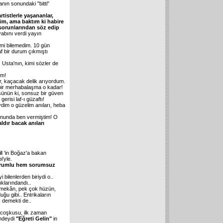
anın sonundaki "bitti"
rtistlerle yaşananlar,
ttim, ama baktım ki habire
orunlarından söz edip
abını verdi yayın
mi bilemedim. 10 gün
af bir durum çıkmıştı
ı Usta'nın, kimi sözler de
um!
r, kaçacak delik arıyordum.
bir merhabalaşma o kadar!
şünün ki, sonsuz bir güven
gerisi laf-ı güzaftı!
im o güzelim anıları, heba
nunda ben vermiştim! O
ldır bacak anıları
l
'in Boğaz'a bakan
i'yle.
rumlu hem sorumsuz
 bilenlerden biriydi o..
klarındandı..
mekân, pek çok hüzün,
ğu gibi.. Entrikaların
 demekti de..
n coşkusu, ilk zaman
indeydi
"Eğreti Gelin"
in