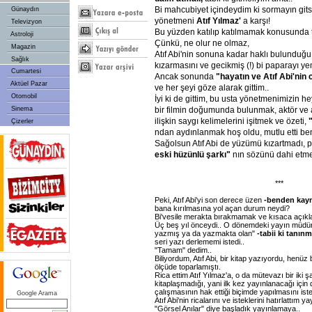
Bi mahcubiyet içindeydim ki sormayın gits
Günaydın
yönetmeni
Atıf Yılmaz'
a karşı!
Televizyon
Bu yüzden katılıp katılmamak konusunda t
Astroloji
Çünkü, ne olur ne olmaz,
Magazin
Atıf Abi'nin sonuna kadar haklı bulunduğ
Sağlık
kızarmasını ve gecikmiş (!) bi paparayı y
Cumartesi
Ancak sonunda
"hayatın ve Atıf Abi'nin
Aktüel Pazar
ve her şeyi göze alarak gittim..
Otomobil
İyi ki de gittim, bu usta yönetmenimizin h
Sinema
bir filmin doğumunda bulunmak, aktör ve a
ilişkin saygı kelimelerini işitmek ve özeti,
"
Çizerler
ndan aydınlanmak hoş oldu, mutlu etti ben
Sağolsun Atıf Abi de yüzümü kızartmadı, 
eski hüzünlü şarkı"
nın sözünü dahi etme
***
Peki, Atıf Abi'yi son derece üzen
-benden kayn
bana kırılmasına yol açan durum neydi?
Bi'vesile merakta bırakmamak ve kısaca açık
Üç beş yıl önceydi.. O dönemdeki yayın müdürü
yazmış ya da yazmakta olan"
-tabii ki tanın
seri yazı derlememi istedi..
"Tamam" dedim..
Biliyordum, Atıf Abi, bir kitap yazıyordu, henüz
ölçüde toparlamıştı.
Rica ettim Atıf Yılmaz'a, o da mütevazı bir iki ş
kitaplaşmadığı, yani ilk kez yayınlanacağı için 
çalışmasının hak ettiği biçimde yapılmasını iste
Google Arama
Atıf Abi'nin ricalarını ve isteklerini hatırlattım 
"Görsel Anılar" diye başladık yayınlamaya..