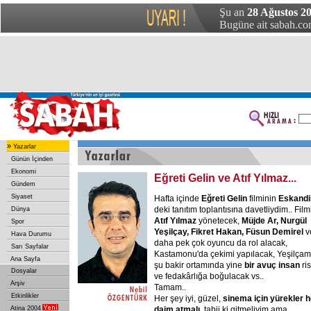
Şu an
28 Ağustos 2
Bugüne ait sabah.com
»
Yazarlar
Günün İçinden
Ekonomi
Eğreti Gelin ve Atıf Yılmaz...
Gündem
Siyaset
Hafta içinde
Eğreti Gelin
filminin
Eskandil
deki tanıtım toplantısına davetliydim.. Filmi
Dünya
Atıf Yılmaz
yönetecek,
Müjde Ar, Nurgül
Spor
Yeşilçay, Fikret Hakan, Füsun Demirel
v
Hava Durumu
daha pek çok oyuncu da rol alacak,
Sarı Sayfalar
Kastamonu'da çekimi yapılacak, Yeşilçam
Ana Sayfa
şu bakir ortamında yine
bir avuç insan
ri
Dosyalar
ve fedakârlığa boğulacak vs..
Arşiv
Tamam..
Etkinlikler
Her şey iyi, güzel,
sinema için yürekler h
Atina 2004
daim atmalı,
tabii ki gitmeliyim ama..