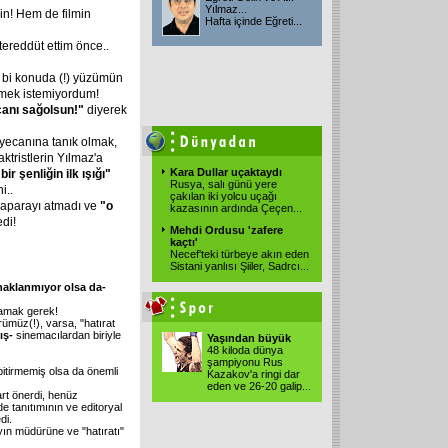
Yılmaz...
in! Hem de filmin
Hafta içinde Eğreti
...
ereddüt ettim önce..
u bi konuda (!) yüzümün
emek istemiyordum!
 canı sağolsun!"
diyerek
eyecanına tanık olmak,
ktristlerin Yılmaz'a
Kara Dullar uçaktaydı
bir şenliğin ilk ışığı"
Rusya, salı günü yere
i..
çakılan iki yolcu uçağı
paparayı atmadı ve
"o
kazasının ardında Çeçen
...
di!
Mehdi Ordusu 'zafere
kaçtı'
Necef'teki türbeye akın eden
Sistani yanlısı Şiiler, Sadrcı
...
aklanmıyor olsa da-
lamak gerek!
müz(!), varsa, "hatırat
mış-
sinemacılardan biriyle
Yaşından büyük
48 kiloda dünya
şampiyonu Rus
 bitirmemiş olsa da önemli
Kazakov'a ringi dar
eden ve 26-20 galip
...
art önerdi, henüz
de tanıtımının ve editoryal
di.
yayın müdürüne ve "hatıratı"