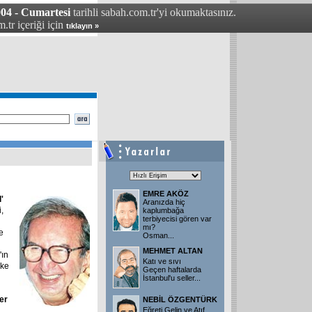
004 - Cumartesi
tarihli sabah.com.tr'yi okumaktasınız.
.tr içeriği için
tıklayın »
EMRE AKÖZ
'
Aranızda hiç
,
kaplumbağa
terbiyecisi gören var
mı?
e
Osman
...
MEHMET ALTAN
'ın
Katı ve sıvı
ske
Geçen haftalarda
İstanbul'u seller
...
er
NEBİL ÖZGENTÜRK
Eğreti Gelin ve Atıf