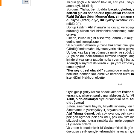
İki gün geçti ki bi sabah baktım, seri yazı, sayf
anonsuyla bitirilmiş!
Sordum;
"Yahu, ben, baldır bacak öyküleri, a
setteki çıplak sahnelerle ilgili anılar zanne
Ruhi Su'dan Uğur Mumcu'dan, sinemanın s
duruyor. (Yeter) diye, dizi yazıyı kestim"
cev
müdürü(!)..
Donup kaldım. Atıf Yılmaz'a ne cevap vereceği
süreceği bilinen dizi, birdenbire sonlanmış, tuh
ortaya.
Elbette, kullanıldığını hissetmiş, onuru kırılmışt
yerine gelmemişti zaten..
Ve o günden itibaren yüzüne bakamaz olmuşt
Gördüğümde mahcubiyetten yerin dibine giriyo
Üç beş kez karşılaştığımızda minik ve soğuk 
Şu ya da bu, beni sorumlu tutmuştu haliyle, dü
içinde el yazısıyla tuttuğu notları vermişti bana, 
Adam(!) olsaydım da kurda kuşa yem etmeseyd
etmeseydim!
"Her şey güzel olacak!"
sözünü de eninde so
beni bilir, benden söz alırdı ve nereden bilirdi
ba
istendiğini! Haklıydı elbette..
***
Öyle geçip gitti yıllar ve önceki akşam
Eskandi
terasında, nihayet sarılıp muhabbetleştik Atıf Ab
Artık, o da anlamıştı
diye düşündüm
hem so
olduğumu!
Zaten, sinemayla hayatı, hayatla sinemayı en iyi
Sinemamızın yarım yüzyılı, hayatın en sıkı tanı
Atıf Yılmaz demek
pek çok oyuncu, pek çok 
pek çok öğrenci, pek çok ödül, pek çok film oldu
süzgecinden, hoyrat ırmaklardan gelip geçmek
O yüzden anlardı..
Ve zaten bu nedenledir ki Yeşilçam'daki ilk gü
duygusu ve ilk gençlik yıllarındaki heyecanı iç