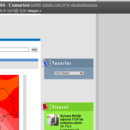
004 - Cumartesi
tarihli sabah.com.tr'yi okumaktasınız.
.tr içeriği için
tıklayın »
Avrupa Birliği
uğruna TCK'da
uzlaşma adımı
AK Parti
kurmaylarıyla
...