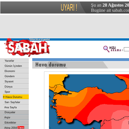
Şu an
28 Ağustos 2
Bugüne ait sabah.com
Yazarlar
Günün İçinden
Ekonomi
Gündem
Siyaset
Dünya
Spor
»
Hava Durumu
Sarı Sayfalar
Ana Sayfa
Dosyalar
Arşiv
Etkinlikler
Atina 2004