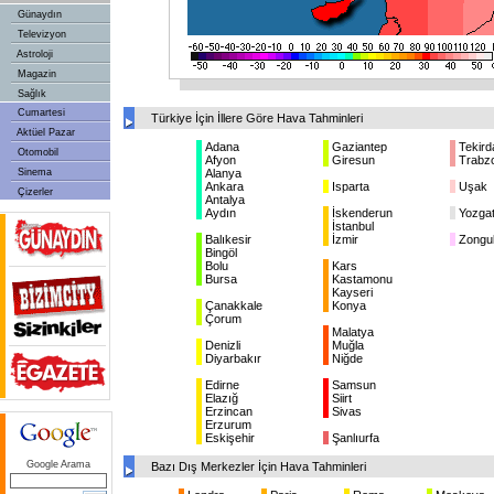
Günaydın
Televizyon
Astroloji
Magazin
Sağlık
Cumartesi
Türkiye İçin İllere Göre Hava Tahminleri
Aktüel Pazar
Adana
Gaziantep
Tekird
Otomobil
Afyon
Giresun
Trabz
Sinema
Alanya
Ankara
Isparta
Uşak
Çizerler
Antalya
Aydın
İskenderun
Yozga
İstanbul
Balıkesir
İzmir
Zongu
Bingöl
Bolu
Kars
Bursa
Kastamonu
Kayseri
Çanakkale
Konya
Çorum
Malatya
Denizli
Muğla
Diyarbakır
Niğde
Edirne
Samsun
Elazığ
Siirt
Erzincan
Sivas
Erzurum
Eskişehir
Şanlıurfa
Google Arama
Bazı Dış Merkezler İçin Hava Tahminleri