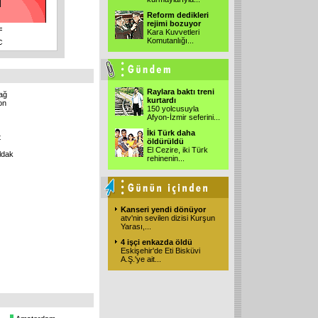
Reform dedikleri
rejimi bozuyor
Kara Kuvvetleri
Komutanlığı
...
Raylara baktı treni
ağ
kurtardı
on
150 yolcusuyla
Afyon-İzmir seferini
...
İki Türk daha
t
öldürüldü
El Cezire, iki Türk
ldak
rehinenin
...
Kanseri yendi dönüyor
atv'nin sevilen dizisi Kurşun
Yarası,
...
4 işçi enkazda öldü
Eskişehir'de Eti Bisküvi
A.Ş.'ye ait
...