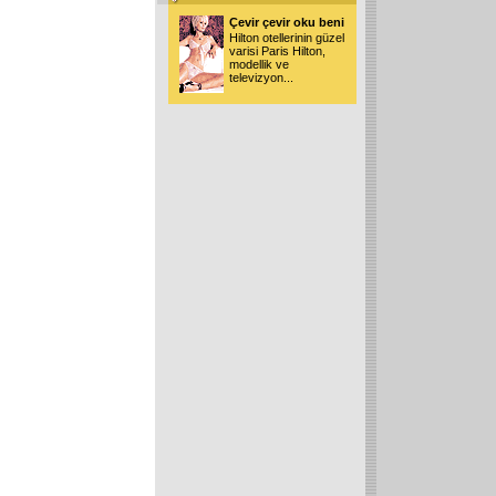
Çevir çevir oku beni
Hilton otellerinin güzel
varisi Paris Hilton,
modellik ve
televizyon
...