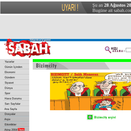
Şu an
28 Ağustos 2
Bugüne ait sabah.com
Yazarlar
Günün İçinden
Ekonomi
Gündem
Siyaset
Dünya
Spor
Hava Durumu
Sarı Sayfalar
Ana Sayfa
Dosyalar
Arşiv
Etkinlikler
Atina 2004