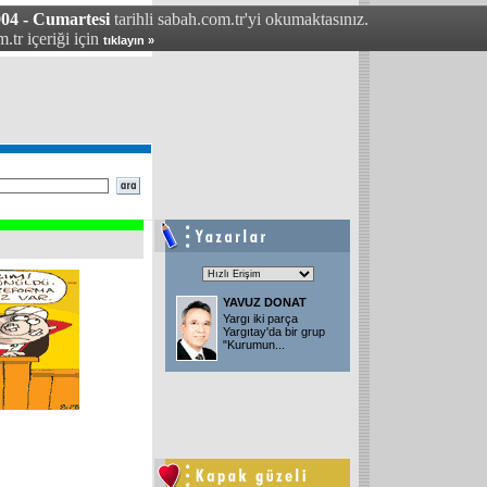
004 - Cumartesi
tarihli sabah.com.tr'yi okumaktasınız.
.tr içeriği için
tıklayın »
YAVUZ DONAT
Yargı iki parça
Yargıtay'da bir grup
"Kurumun
...