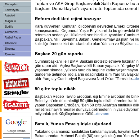
Toptan ve AKP Grup Başkanvekili Salih Kapusuz bu
Günaydın
Başkanı Deniz Baykal'ı ziyaret etti. Toplantıda somut 
Televizyon
Astroloji
Reform dedikleri rejimi bozuyor
Magazin
Kara Kuvvetleri Komutanlığı görevini devreden Emekli Orgen
Sağlık
konuşmasında, Orgeneral Yaşar Büyükanıt da bu görevdeki i
Cumartesi
reformları nedeniyle Hükümet'i sert bir dille uyardılar. Cumh
Aktüel Pazar
Başbakan, Milli Savunma Bakanı, Genelkurmay Başkanı ve ku
Otomobil
katıldığı törende ikisi de İstanbullu olan Yalman ve Büyükanıt
.
Sinema
Başkan 20 gün raporlu
Çizerler
Cumhurbaşkanı ile TBMM Başkanı protesto etmeye hazırlanın
gün rapor aldı. Açılışı Başkanvekili Kaban yapacak. Yargıtay-
yaşanan skandal, yüksek yargıda bugüne kadar yaşanmayan b
gündeme getirince, iddiaların odağındaki isim Yargıtay Başka
aldı. Yargıtay Cumhuriyet Başsavcısı Nuri Ok'un "Temsilde
...d
50 çifte toplu nikâh
Başbakan Recep Tayyip Erdoğan, eşi Emine Erdoğan ile birl
Belediyesi'nin düzenlediği 50 çiftin toplu nikâh törenine katıldı. B
yapan Başbakan Erdoğan, "Ben 50 çifte Allah'tan mutluluk dil
milletimiz hayırlı nesiller dünyaya getirmelerini niyaz ediyorum
milyonluk çek Küçükçekmece Gölü
...devamı
Batallı, Yunus Emre şiiriyle uğurlandı
Google Arama
Yakalandığı amansız hastalıktan kurtulamayarak, hayatını kay
Bakanlarından Mehmet Batallı (60) son yolculuğuna Yunus Em