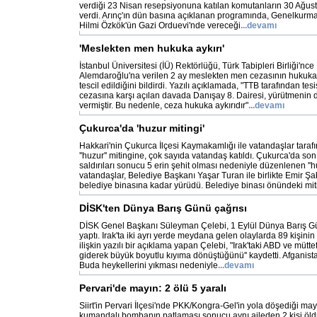
verdiği 23 Nisan resepsiyonuna katılan komutanların 30 Ağust
verdi. Arınç'ın dün basına açıklanan programında, Genelkurm
Hilmi Özkök'ün Gazi Orduevi'nde vereceği
...devamı
'Meslekten men hukuka aykırı'
İstanbul Üniversitesi (İÜ) Rektörlüğü, Türk Tabipleri Birliği'nc
Alemdaroğlu'na verilen 2 ay meslekten men cezasının hukuka a
tescil edildiğini bildirdi. Yazılı açıklamada, "TTB tarafından tesi
cezasına karşı açılan davada Danışay 8. Dairesi, yürütmenin 
vermiştir. Bu nedenle, ceza hukuka aykırıdır"
...devamı
Çukurca'da 'huzur mitingi'
Hakkari'nin Çukurca İlçesi Kaymakamlığı ile vatandaşlar tara
''huzur'' mitingine, çok sayıda vatandaş katıldı. Çukurca'da son 
saldırıları sonucu 5 erin şehit olması nedeniyle düzenlenen ''hu
vatandaşlar, Belediye Başkanı Yaşar Turan ile birlikte Emir 
belediye binasına kadar yürüdü. Belediye binası önündeki mit
DİSK'ten Dünya Barış Günü çağrısı
DİSK Genel Başkanı Süleyman Çelebi, 1 Eylül Dünya Barış Gün
yaptı. Irak'ta iki ayrı yerde meydana gelen olaylarda 89 kişini
ilişkin yazılı bir açıklama yapan Çelebi, "Irak'taki ABD ve müttef
giderek büyük boyutlu kıyıma dönüştüğünü'' kaydetti. Afganista
Buda heykellerini yıkması nedeniyle
...devamı
Pervari'de mayın: 2 ölü 5 yaralı
Siirt'in Pervari İlçesi'nde PKK/Kongra-Gel'in yola döşediği ma
kumandalı bombanın patlaması sonucu aynı aileden 2 kişi öldü, 