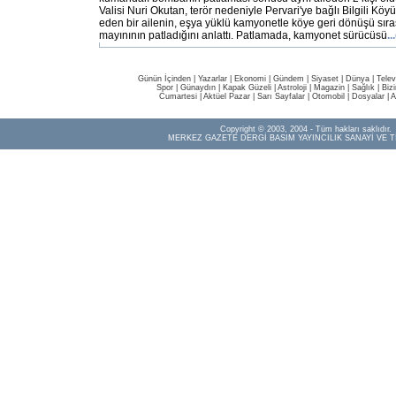
Valisi Nuri Okutan, terör nedeniyle Pervari'ye bağlı Bilgili K
eden bir ailenin, eşya yüklü kamyonetle köye geri dönüşü sıras
mayınının patladığını anlattı. Patlamada, kamyonet sürücüsü
.
Günün İçinden
|
Yazarlar
|
Ekonomi
|
Gündem
|
Siyaset
|
Dünya |
Telev
Spor
|
Günaydın
|
Kapak Güzeli
|
Astroloji
|
Magazin
|
Sağlık
|
Biz
Cumartesi
|
Aktüel Pazar
|
Sarı Sayfalar
|
Otomobil
|
Dosyalar
|
A
Copyright © 2003, 2004 - Tüm hakları saklıdır.
MERKEZ GAZETE DERGİ BASIM YAYINCILIK SANAYİ VE T