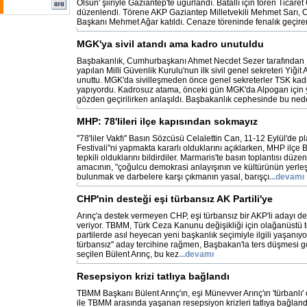
Olsun' şiiriyle Gaziantep'te uğurlandı. Batallı için tören Ticar
düzenlendi. Törene AKP Gaziantep Milletvekili Mehmet Sarı, 
Başkanı Mehmet Ağar katıldı. Cenaze töreninde fenalık geçire
MGK'ya sivil atandı ama kadro unutuldu
Başbakanlık, Cumhurbaşkanı Ahmet Necdet Sezer tarafından
yapılan Milli Güvenlik Kurulu'nun ilk sivil genel sekreteri Yiğ
unuttu. MGK'da sivilleşmeden önce genel sekreterler TSK ka
yapıyordu. Kadrosuz atama, önceki gün MGK'da Alpogan için ya
gözden geçirilirken anlaşıldı. Başbakanlık cephesinde bu ne
MHP: 78'lileri ilçe kapısından sokmayız
"78'liler Vakfı'' Basın Sözcüsü Celalettin Can, 11-12 Eylül'de p
Festivali''ni yapmakta kararlı olduklarını açıklarken, MHP il
tepkili olduklarını bildirdiler. Marmaris'te basın toplantısı düze
amacının, "çoğulcu demokrasi anlayışının ve kültürünün yerle
bulunmak ve darbelere karşı çıkmanın yasal, barışçı
...devamı
CHP'nin desteği eşi türbansız AK Partili'ye
Arınç'a destek vermeyen CHP, eşi türbansız bir AKP'li adayı de
veriyor. TBMM, Türk Ceza Kanunu değişikliği için olağanüstü t
partilerde asıl heyecan yeni başkanlık seçimiyle ilgili yaşanı
türbansız" aday tercihine rağmen, Başbakan'la ters düşmesi g
seçilen Bülent Arınç, bu kez
...devamı
Resepsiyon krizi tatlıya bağlandı
TBMM Başkanı Bülent Arınç'ın, eşi Münevver Arınç'ın 'türbanlı
ile TBMM arasında yaşanan resepsiyon krizleri tatlıya bağland