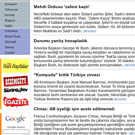
Günaydın
Mehdi Ordusu 'zafere kaçtı'
Televizyon
Necef'teki türbeye akın eden Sistani yanlısı Şiiler, Sadrcı direni
Astroloji
ABD askerlerinden kaçırdı. Plan, "Zafere Kaçış" filmini aratmadı..
Magazin
Necef'te 3 haftalık kuşatma ve çatışmalar, Şiiler'in en büyük ruh
Sağlık
Sistani'nin araya girmesiyle son buldu. Sistani, Hz. Ali türbesi
lideri Mukteda es Sadr'ı silah
...devamı
Cumartesi
Aktüel Pazar
Durumu yanlış hesapladık
Otomobil
Sinema
Amerika Başkanı George W. Bush, ülkenin dünyaca tanınmış 
Times'a verdiği bir röportajda savaş karşıtları ve rakiplerinin e
Çizerler
sağladı. Bush, gazetenin bir sorusu üzerine "Irak'ta savaş sonr
konusunda yanlış tahminde bulunduğunu" söyledi. 30 dakika 
Başkanı Bush, bu ifadesiyle ilgili ayrıntılı konuşmaktan
...deva
"Komşuda" kritik Türkiye zirvesi
AB Komisyon Başkanı Jose Manuel Barroso, önümüzdeki pazar
kıyısına önemli bir ziyaret düzenleyecek. Yunan To Vima gaze
Barroso, Yunanistan Başbakanı Kostas Karamanlis'le görüşerek
müzakere tarihi verilmesini ele alacak. Gazete, Atina'daki g
Türkiye İlerleme Raporu'yla da ilgili bilgi verecek.
devamı
Chirac: AB üyeliği için acele edilmemeli
Fransa Cumhurbaşkanı Jacques Chirac, Avrupa Birliği ve Türk
yolda buluşmalarının her iki tarafın da çıkarına olacağını, an
Birliği üyeliğinin çok acele gerçekleşmemesi gerektiğini söyledi
Google Arama
ülkelerdeki Fransa Büyükelçilerini bugünkü kabulünde yaptığı
AB doruğunda yeşil ışık yakılması halinde Türkiye ile tam
...d