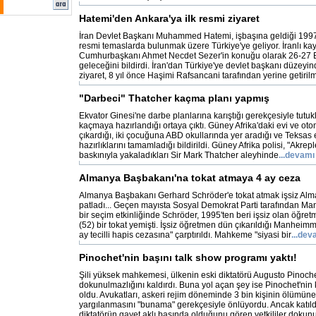
Hatemi'den Ankara'ya ilk resmi ziyaret
İran Devlet Başkanı Muhammed Hatemi, işbaşına geldiği 1997 
resmi temaslarda bulunmak üzere Türkiye'ye geliyor. İranlı kay
Cumhurbaşkanı Ahmet Necdet Sezer'in konuğu olarak 26-27 E
geleceğini bildirdi. İran'dan Türkiye'ye devlet başkanı düzeyi
ziyaret, 8 yıl önce Haşimi Rafsancani tarafından yerine getirilmi
"Darbeci" Thatcher kaçma planı yapmış
Ekvator Ginesi'ne darbe planlarına karıştığı gerekçesiyle tutu
kaçmaya hazırlandığı ortaya çıktı. Güney Afrika'daki evi ve otom
çıkardığı, iki çocuğuna ABD okullarında yer aradığı ve Teksas 
hazırlıklarını tamamladığı bildirildi. Güney Afrika polisi, "Akrepl
baskınıyla yakaladıkları Sir Mark Thatcher aleyhinde
...devamı
Almanya Başbakanı'na tokat atmaya 4 ay ceza
Almanya Başbakanı Gerhard Schröder'e tokat atmak işsiz Alm
patladı... Geçen mayısta Sosyal Demokrat Parti tarafından 
bir seçim etkinliğinde Schröder, 1995'ten beri işsiz olan öğ
(52) bir tokat yemişti. İşsiz öğretmen dün çıkarıldığı Manhei
ay tecilli hapis cezasına" çarptırıldı. Mahkeme "siyasi bir
...dev
Pinochet'nin başını talk show programı yaktı!
Şili yüksek mahkemesi, ülkenin eski diktatörü Augusto Pinoche
dokunulmazlığını kaldırdı. Buna yol açan şey ise Pinochet'nin k
oldu. Avukatları, askeri rejim döneminde 3 bin kişinin ölümün
yargılanmasını "bunama" gerekçesiyle önlüyordu. Ancak katıl
diktatörün gayet aklı başında olduğunu gören yetkililer dokunu