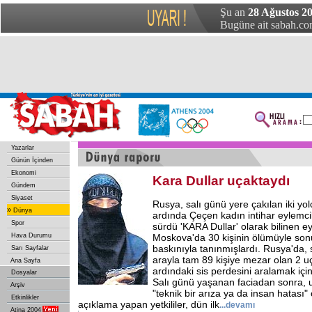
Şu an
28 Ağustos 2
Bugüne ait sabah.com
Yazarlar
Günün İçinden
Ekonomi
Kara Dullar uçaktaydı
Gündem
Siyaset
Rusya, salı günü yere çakılan iki yo
»
Dünya
ardında Çeçen kadın intihar eylemci
Spor
sürdü 'KARA Dullar' olarak bilinen e
Hava Durumu
Moskova'da 30 kişinin ölümüyle sonu
baskınıyla tanınmışlardı. Rusya'da,
Sarı Sayfalar
arayla tam 89 kişiye mezar olan 2 
Ana Sayfa
ardındaki sis perdesini aralamak içi
Dosyalar
Salı günü yaşanan faciadan sonra, 
Arşiv
"teknik bir arıza ya da insan hatası"
Etkinlikler
açıklama yapan yetkililer, dün ilk
...devamı
Atina 2004