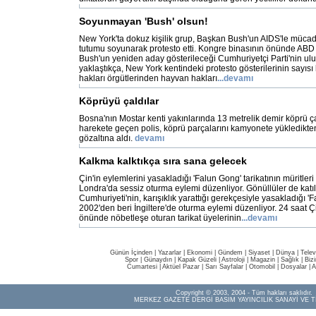
Soyunmayan 'Bush' olsun!
New York'ta dokuz kişilik grup, Başkan Bush'un AIDS'le mücade
tutumu soyunarak protesto etti. Kongre binasının önünde AB
Bush'un yeniden aday gösterileceği Cumhuriyetçi Parti'nin ulu
yaklaştıkça, New York kentindeki protesto gösterilerinin sayısı h
hakları örgütlerinden hayvan hakları
...devamı
Köprüyü çaldılar
Bosna'nın Mostar kenti yakınlarında 13 metrelik demir köprü ça
harekete geçen polis, köprü parçalarını kamyonete yükledikten
gözaltına aldı.
devamı
Kalkma kalktıkça sıra sana gelecek
Çin'in eylemlerini yasakladığı 'Falun Gong' tarikatının müritle
Londra'da sessiz oturma eylemi düzenliyor. Gönüllüler de katıl
Cumhuriyeti'nin, karışıklık yarattığı gerekçesiyle yasakladığı 'F
2002'den beri İngiltere'de oturma eylemi düzenliyor. 24 saat Çi
önünde nöbetleşe oturan tarikat üyelerinin
...devamı
Günün İçinden
|
Yazarlar
|
Ekonomi
|
Gündem
|
Siyaset
|
Dünya |
Telev
Spor
|
Günaydın
|
Kapak Güzeli
|
Astroloji
|
Magazin
|
Sağlık
|
Biz
Cumartesi
|
Aktüel Pazar
|
Sarı Sayfalar
|
Otomobil
|
Dosyalar
|
A
Copyright © 2003, 2004 - Tüm hakları saklıdır.
MERKEZ GAZETE DERGİ BASIM YAYINCILIK SANAYİ VE T