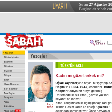
Şu an
27 Ağustos 2
Bugüne ait sabah.com
»
Yazarlar
Günün İçinden
Ekonomi
Gündem
Siyaset
Kadın mı güzel, erkek mi?
Dünya
Spor
Oğlak Yayınları
yine hayırlı bir iş yapıp
A
Hava Durumu
Haşim
'in (
1884- 1933
) eserlerini '
Bütü
Sarı Sayfalar
Kitapları
' adıyla bir araya getirmiş.
Ana Sayfa
Derlemede iki şiir kitabı, gazete yazıları,
Dosyalar
seyahat anıları var.
Arşiv
Kitabı karıştırırken iki ilginç pasaja rast ge
İlkinde Haşim kadın ile erkeği '
güzellik
'
Etkinlikler
açısından karşılaştırıyor. Önce hayvanlar
Atina 2004