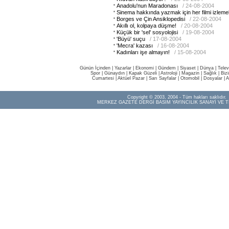
Anadolu'nun Maradonası
/ 24-08-2004
Sinema hakkında yazmak için her filmi izleme
Borges ve Çin Ansiklopedisi
/ 22-08-2004
Akıllı ol, kolpaya düşme!
/ 20-08-2004
Küçük bir 'sel' sosyolojisi
/ 19-08-2004
'Büyü' suçu
/ 17-08-2004
'Mecra' kazası
/ 16-08-2004
Kadınları işe almayın!
/ 15-08-2004
Günün İçinden
|
Yazarlar
|
Ekonomi
|
Gündem
|
Siyaset
|
Dünya |
Telev
Spor
|
Günaydın
|
Kapak Güzeli
|
Astroloji
|
Magazin
|
Sağlık
|
Biz
Cumartesi
|
Aktüel Pazar
|
Sarı Sayfalar
|
Otomobil
|
Dosyalar
|
A
Copyright © 2003, 2004 - Tüm hakları saklıdır.
MERKEZ GAZETE DERGİ BASIM YAYINCILIK SANAYİ VE T