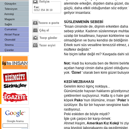
aleminde erkeğin, dişiden daha güzel, d
Günaydın
Fax:
güçlü, daha etkili olduğundan söz ediyor.
Televizyon
0212 354 36 19
geliyor insanlara:
Astroloji
Magazin
SÜSLENMENİN SEBEBİ
Sağlık
"İnsan cinsinde de, dişinin erkekten daha 
Cumartesi
sebep yoktur. Kadının süslenmeye muhtaç 
Aktüel Pazar
uzatıp bir kısaltması, hayvan kürklerine sar
olmadığının ve bunu kendisi de bildiğinin kâ
Otomobil
Erkek suni süs vesaitine tenezzül etmez, z
Sinema
müftekır değildir."
Çizerler
Ne biçim laflar değil mi? Kavgada dahi s
Not:
Hadi bu konuda ben de fikrimi belirt
açıdan hangi cinsin daha güzel olduğunu
yok. '
Öznel
' olarak ben kimi güzel buluyo
KEDİ MEZBAHASI
Gelelim ikinci ilginç noktaya...
Günümüzde hayvan haklarını gözetiyoruz
çektirenleri suçluyoruz. Hatta iş o hale gel
köpek
Pako
'nun ölümüne, insan '
Polat
'
üzülüyor. Bu tür bir hayvan sevgisine kad
rastlıyoruz.
Peki eskiden de böyle miydi?
İşte çok çarpıcı bir karşı-örnek:
Google Arama
Ahmet Haşim,
Amerikan Kız Koleji
'ni zi
ona biyoloji laboratuarını da gezdirmişle