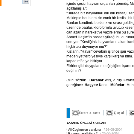
içinde çeşitli hayvan organları görmüş. Me
açıklamışlar:
"Burada biz hayvanları diri diri keser, üzer
Mektepte her birimizin canlı bir kedisi, bir 
Bunları kendimiz besleriz ve sırası geldik
üzerinde bağlar, kloroformla uyutup keseri
can azanın hareket ve vazifelerini bu suret
Ahmet Haşim'in hassas yüreği bu durumu
soruyor: "Kestiğiniz hayvanların akan kanl
hiçbir acı duymuyor mu?"
Kızların, "Hayır!" cevabını işitince şair yazı
medeniyet terbiyesiyle karşı karşıya idim.
kapadım" diye bitiriyor.
Fikirler gibi duyguların değiştiğine işaret 
değil mi?
(Mini sözlük...
Darabat:
Atış, vuruş.
Fıtrat
gereğince.
Haşyet:
Korku.
Müftekır:
Muh
YAZARIN ÖNCEKİ YAZILARI
Ali Coşkun'un yanılgısı
/ 26-08-2004
Rıdvan nasıl biliyor?
/ 25-08-2004