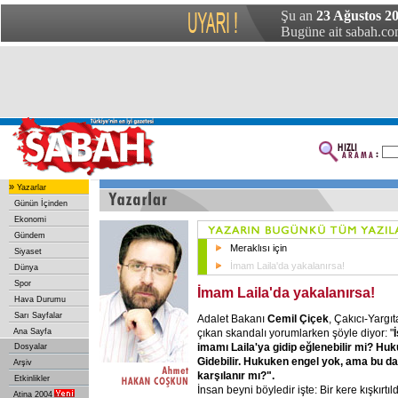
Şu an
23 Ağustos 20
Bugüne ait sabah.com
»
Yazarlar
Günün İçinden
Ekonomi
Gündem
Meraklısı için
Siyaset
İmam Laila'da yakalanırsa!
Dünya
Spor
İmam Laila'da yakalanırsa!
Hava Durumu
Sarı Sayfalar
Adalet Bakanı
Cemil Çiçek
, Çakıcı-Yargı
çıkan skandalı yorumlarken şöyle diyor: "
Ana Sayfa
imamı Laila'ya gidip eğlenebilir mi? Huk
Dosyalar
Gidebilir. Hukuken engel yok, ama bu d
Arşiv
karşılanır mı?".
Etkinlikler
İnsan beyni böyledir işte: Bir kere kışkırtı
Atina 2004