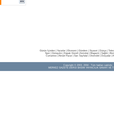
Günün İçinden
|
Yazarlar
|
Ekonomi
|
Gündem
|
Siyaset
|
Dünya |
Telev
Spor
|
Günaydın
|
Kapak Güzeli
|
Astroloji
|
Magazin
|
Sağlık
|
Biz
Cumartesi
|
Aktüel Pazar
|
Sarı Sayfalar
|
Otomobil
|
Dosyalar
|
A
Copyright © 2003, 2004 - Tüm hakları saklıdır.
MERKEZ GAZETE DERGİ BASIM YAYINCILIK SANAYİ VE T