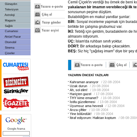
Cemil Çiçek'in verdiği bu örnek de beni kışk
Günaydın
yakalanan bir imamın verebileceği ilk tep
Televizyon
sorusunun peşine düştüm.
Astroloji
Bulabildiğim en makul yanıtlar şunlar:
Magazin
BİR:
Sosyal inceleme yapmak için burada
birlikte bir çalışma grubumuz var.
Sağlık
İKİ:
Tebliğ için geldim, buradakilerin de h
Cumartesi
almasını istiyorum.
Aktüel Pazar
ÜÇ:
İslam'da ruhban sınıfı yoktur.
Otomobil
DÖRT:
Bir arkadaşa bakıp çıkacaktım.
Sinema
BEŞ:
Siz hiç "çağdaş imam" diye bir şey
Çizerler
YAZARIN ÖNCEKİ YAZILARI
Kahraman aranıyor
/ 22-08-2004
Uzak durun
/ 20-08-2004
Ah, sol elim!
/ 19-08-2004
Hariçten gazel
/ 17-08-2004
THY kime emanet?
/ 16-08-2004
İstifa güzellemesi
/ 13-08-2004
Uyumsuz ama hevesli
/ 12-08-2004
Arıza çiftler
/ 10-08-2004
Yine bölündük!
/ 09-08-2004
İtiraf ediyorum: Halktan koptum
/ 08-08-200
Google Arama