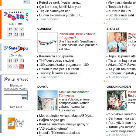
Petrol ve çelik fiyatları arttı
...
Alex nasıl durdurul
Çin korkusu, Motif'i Moti yaptı
Toshack intikamı
Teşvik alamayan iller
...
Kurtarın bu kızı
Dünya ekonomisi yüzde 3.7
...
Biz dersimizi aldık
Tüm haberler...
Tüm haberler...
406. Hafta
GÜNDEM
SİYASET
13
16
25
Pilotlarımız 'kelle koltukta
Bayka
27
28
38
mı' uçuyor?
CHP'd
Sivil Havacılık Sendikası,
muhal
"Türk pilotlar, Avrupalılar'ın
Güry
yarısı
...
166. Hafta
Karaman'a soruşturma
Topu Başkan'a attı
THY'den yolcuya eziyet
'Yargının başına g
14
17
21
100 yaşına kadar yaşamanın 100
...
Adana DGM Savcıs
25
33
11
Hakan'ın vasiyeti: Ölürsem
...
13 yıldır Ankara'd
Topbaş: İstimlak çalışması
...
Erdoğan: İnşallah y
Tüm haberler...
Tüm haberler...
Biletinizin
DÜNYA
GÜNÜN İÇİNDEN
numarasını yazın.
'Mavi altının' anahtarı
İnsan
Türkiye'de
Bodru
Fransa'da düzenlenen
taşan
sempozyuma katılan
temiz
yabancı uzmanlar,
Tam Liste
Türkiye'nin
...
'15 dakika sürer' d
Metroseksüel Avrupa Maço ABD'ye
...
Bar kapısında can
Bağıra bağıra gitti
Para yüzünden kıy
Kankası madalya almaya gitmiyor!
Tatilde yok oldular
"AB sözünü tutmalı"
Evinde boğazlandı
Necef'e Türkmen arabulucu
Tüm haberler...