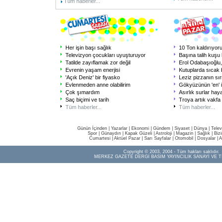
Tüm haberler...
Her işin başı sağlık
10 Ton kaldırıyor
Televizyon çocukları uyuşturuyor
Başına talih kuşu
Tatilde zayıflamak zor değil
Erol Odabaşıoğlu, 
Evrenin yaşam enerjisi
Kutuplarda sıcak b
'Açık Deniz' bir fiyasko
Leziz pizzanın sı
Evlenmeden anne olabilirim
Gökyüzünün 'en' iy
Çok şımardım
Asırlık surlar hay
Saç biçimi ve tarih
Troya artık vakf
Tüm haberler...
Tüm haberler...
Günün İçinden
|
Yazarlar
|
Ekonomi
|
Gündem
|
Siyaset
|
Dünya |
Telev
Spor
|
Günaydın
|
Kapak Güzeli
|
Astroloji
|
Magazin
|
Sağlık
|
Biz
Cumartesi
|
Aktüel Pazar
|
Sarı Sayfalar
|
Otomobil
|
Dosyalar
|
A
Copyright © 2003, 2004 - Tüm hakları saklıdır.
MERKEZ GAZETE DERGİ BASIM YAYINCILIK SANAYİ VE T