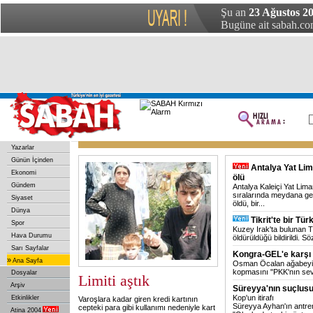
Şu an
23 Ağustos 20
Bugüne ait sabah.com
Yazarlar
Günün İçinden
Antalya Yat Lim
Ekonomi
ölü
Gündem
Antalya Kaleiçi Yat Lim
sıralarında meydana gel
Siyaset
öldü, bir
...
Dünya
Tikrit'te bir Tür
Spor
Kuzey Irak'ta bulunan Ti
Hava Durumu
öldürüldüğü bildirildi. S
Sarı Sayfalar
Kongra-GEL'e karşı 
»
Ana Sayfa
Osman Öcalan ağabeyi
kopmasını "PKK'nın sevgi
Dosyalar
Limiti aştık
Arşiv
Süreyya'nın suçlus
Kop'un itirafı
Etkinlikler
Varoşlara kadar giren kredi kartının
Süreyya Ayhan'ın antre
cepteki para gibi kullanımı nedeniyle kart
Atina 2004