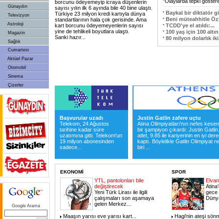
"Olaylarda tepki göster
borcunu ödeyemeyip icraya düşenlerin
Günaydın
sayısı yılın ilk 6 ayında bile 40 bine ulaştı.
Baykal bir diktatör g
Türkiye 23 milyon kredi kartıyla dünya
Televizyon
Beni müteahhitle Ö
standartlarının hala çok gerisinde. Ama
Astroloji
kart borcunu ödeyemeyenlerin sayısı
TCDD'ye el atıldı:
...
yine de tehlikeli boyutlara ulaştı.
100 yaş için 100 altın
Magazin
Sanki hazır
...
80 milyon dolarlık iki
Sağlık
Cumartesi
Aktüel Pazar
Otomobil
Sinema
Çizerler
Başvurular uzadı
Justin Gatlin zafere uçtu
Telekom, 24 Ağustos
Atina Olimpiyatları'nın nefes kesen
tarihine kadar süre
bir şampiyon çıkardı: Justin Gatlin
uzatımına gitti. Telekom'un
atlet, 9.85 ile kariyerinin en iyi der
19 milyon abonesinden
kaptı. Böylelikle Gatlin Olimpiyat
sadece...
biri ...
EKONOMİ
SPOR
YTL, pantolonları bile
Elvan
değiştirecek
Atina'
Yeni Türk Lirası ile ilgili
gece 
çalışmaları son aşamaya
Düny
gelen Merkez
...
Google Arama
Maaşın yarısı eve yarısı kart
...
Hagi'nin ateşi sön