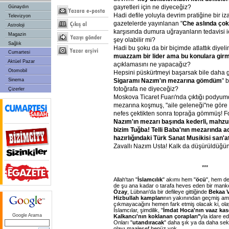
gayretleri için ne diyeceğiz?
Günaydın
Hadi defile yoluyla devrim pratiğine bir iza
Televizyon
gazetelerde yayınlanan "
Che aslında çok 
Astroloji
karşısında dumura uğrayanların tedavisi i
Magazin
şey olabilir mi?
Sağlık
Hadi bu şoku da bir biçimde atlattık diyeli
Cumartesi
muazzam bir lider ama bu konulara gir
Aktüel Pazar
açıklamasını ne yapacağız?
Otomobil
Hepsini püskürtmeyi başarsak bile daha 
Sinema
Sigaramı Nazım'ın mezarına gömdüm
" 
fotoğrafa ne diyeceğiz?
Çizerler
Moskova Ticaret Fuarı'nda çıktığı podyum
mezarına koşmuş, "aile geleneği"ne göre s
nefes çektikten sonra toprağa gömmüş! Fo
Nazım'ın mezarı başında kederli, mahzun
bizim Tuğba! Telli Baba'nın mezarında 
hazırlığındaki Türk Sanat Musikisi san'a
Zavallı Nazım Usta! Kalk da düşürüldüğün 
***
Allah'tan "
İslamcılık
" akımı hem "
öcü
", hem de
de şu ana kadar o tarafa heves eden bir man
Özay
, Lübnan'da bir defileye gittiğinde
Bekaa V
Hizbullah kampları
nın yakınından geçmiş a
çıkmayacağını hemen fark etmiş olacak ki, ola
İslamcılar, şimdilik, "
İmdat Hoca'nın vaaz kase
Google Arama
Kalkancı'nın koklanan çorapları"
yla idare e
Onları "
utandıracak
" daha şık ya da daha seks
olayı maalesef henüz yok.