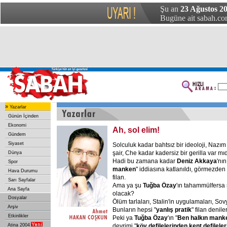
Şu an
23 Ağustos 20
Bugüne ait sabah.com
»
Yazarlar
Günün İçinden
Ekonomi
Ah, sol elim!
Gündem
Siyaset
Solculuk kadar bahtsız bir ideoloji, Nazım 
şair, Che kadar kadersiz bir gerilla var mı
Dünya
Hadi bu zamana kadar
Deniz Akkaya
'nı
Spor
manken
" iddiasına katlanıldı, görmezden 
Hava Durumu
filan.
Sarı Sayfalar
Ama ya şu
Tuğba Özay
'ın tahammülfersa 
Ana Sayfa
olacak?
Dosyalar
Ölüm tarlaları, Stalin'in uygulamaları, Sov
Arşiv
Bunların hepsi "
yanlış pratik
" filan denile
Etkinlikler
Peki ya
Tuğba Özay
'ın "
Ben halkın mank
Atina 2004
devrimi "
köy defilelerinden kent defileler