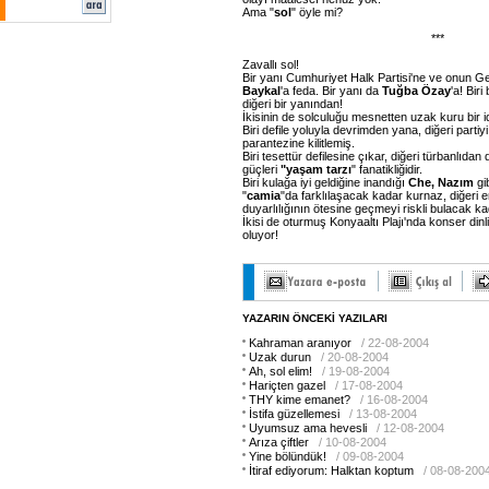
Ama "
sol
" öyle mi?
***
Zavallı sol!
Bir yanı Cumhuriyet Halk Partisi'ne ve onun 
Baykal
'a feda. Bir yanı da
Tuğba Özay
'a! Biri
diğeri bir yanından!
İkisinin de solculuğu mesnetten uzak kuru bir i
Biri defile yoluyla devrimden yana, diğeri partiy
parantezine kilitlemiş.
Biri tesettür defilesine çıkar, diğeri türbanlıdan 
güçleri
"yaşam tarzı
" fanatikliğidir.
Biri kulağa iyi geldiğine inandığı
Che, Nazım
gi
"
camia
"da farklılaşacak kadar kurnaz, diğeri 
duyarlılığının ötesine geçmeyi riskli bulacak k
İkisi de oturmuş Konyaaltı Plajı'nda konser dinl
oluyor!
YAZARIN ÖNCEKİ YAZILARI
Kahraman aranıyor
/ 22-08-2004
Uzak durun
/ 20-08-2004
Ah, sol elim!
/ 19-08-2004
Hariçten gazel
/ 17-08-2004
THY kime emanet?
/ 16-08-2004
İstifa güzellemesi
/ 13-08-2004
Uyumsuz ama hevesli
/ 12-08-2004
Arıza çiftler
/ 10-08-2004
Yine bölündük!
/ 09-08-2004
İtiraf ediyorum: Halktan koptum
/ 08-08-200