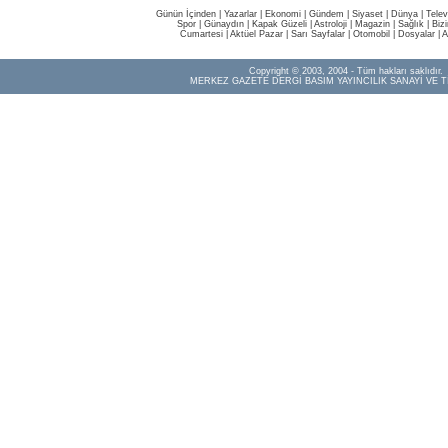
Günün İçinden
|
Yazarlar
|
Ekonomi
|
Gündem
|
Siyaset
|
Dünya |
Telev
Spor
|
Günaydın
|
Kapak Güzeli
|
Astroloji
|
Magazin
|
Sağlık
|
Biz
Cumartesi
|
Aktüel Pazar
|
Sarı Sayfalar
|
Otomobil
|
Dosyalar
|
A
Copyright © 2003, 2004 - Tüm hakları saklıdır.
MERKEZ GAZETE DERGİ BASIM YAYINCILIK SANAYİ VE T