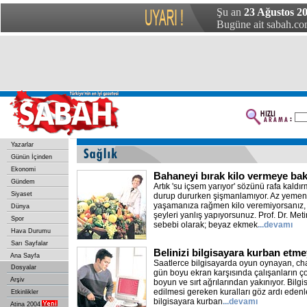
Şu an
23 Ağustos 20
Bugüne ait sabah.com
Yazarlar
Günün İçinden
Ekonomi
Bahaneyi bırak kilo vermeye bak
Gündem
Artık 'su içsem yarıyor' sözünü rafa kald
Siyaset
durup dururken şişmanlamıyor. Az yemeniz
yaşamanıza rağmen kilo veremiyorsanız, m
Dünya
şeyleri yanlış yapıyorsunuz. Prof. Dr. Meti
Spor
sebebi olarak; beyaz ekmek
...devamı
Hava Durumu
Sarı Sayfalar
Belinizi bilgisayara kurban etme
Ana Sayfa
Saatlerce bilgisayarda oyun oynayan, chat
Dosyalar
gün boyu ekran karşısında çalışanların ç
Arşiv
boyun ve sırt ağrılarından yakınıyor. Bilgi
edilmesi gereken kuralları göz ardı edenler
Etkinlikler
bilgisayara kurban
...devamı
Atina 2004