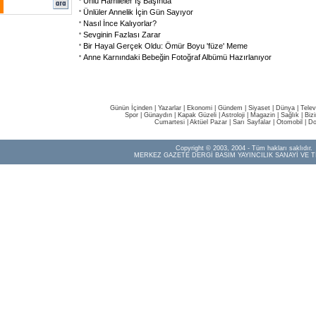
Ünlü Hamileler İş Başında
Ünlüler Annelik İçin Gün Sayıyor
Nasıl İnce Kalıyorlar?
Sevginin Fazlası Zarar
Bir Hayal Gerçek Oldu: Ömür Boyu 'füze' Meme
Anne Karnındaki Bebeğin Fotoğraf Albümü Hazırlanıyor
Günün İçinden
|
Yazarlar
|
Ekonomi
|
Gündem
|
Siyaset
|
Dünya |
Telev
Spor
|
Günaydın
|
Kapak Güzeli
|
Astroloji
|
Magazin
|
Sağlık
|
Biz
Cumartesi
|
Aktüel Pazar
|
Sarı Sayfalar
|
Otomobil
|
Do
Copyright © 2003, 2004 - Tüm hakları saklıdır.
MERKEZ GAZETE DERGİ BASIM YAYINCILIK SANAYİ VE T