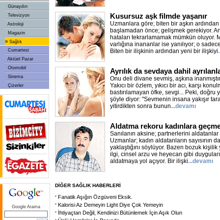
Günaydın
Kusursuz aşk filmde yaşanır
Televizyon
Uzmanlara göre; biten bir aşkın ardından y
Astroloji
başlamadan önce; gelişmek gerekiyor. An
Magazin
hataları tekrarlamamak mümkün oluyor. M
»
Sağlık
varlığına inananlar ise yanılıyor; o sadece
Cumartesi
Biten bir ilişkinin ardından yeni bir ilişkiyi
Aktüel Pazar
Otomobil
Ayrılık da sevdaya dahil ayrılanla
Sinema
Onu deli divane sevmiş, aşkına inanmıştını
Yakıcı bir özlem, yıkıcı bir acı, karşı kon
Çizerler
bastırılamayan öfke, sevgi... Peki, doğru
şöyle diyor: "Sevmenin insana yakışır tara
yitirdikten sonra bunun
...devamı
Aldatma rekoru kadınlara geçm
Sanılanın aksine; partnerlerini aldatanlar
Uzmanlar; kadın aldatanların sayısının da
yaklaştığını söylüyor. Bazen bozuk kişilik
ilgi, cinsel arzu ve heyecan gibi duygula
aldatmaya yol açıyor. Bir ilişki
...devamı
DİĞER SAĞLIK HABERLERİ
Fanatik Aşığın Özgüveni Eksik.
Kalorisi Az Demeyin Light Diye Çok Yemeyin
Google Arama
İhtiyaçtan Değil, Kendinizi Bütünlemek İçin Aşık Olun