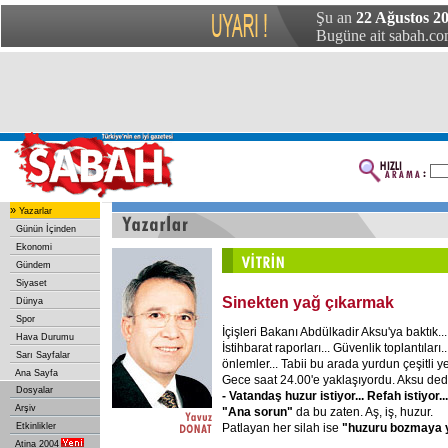
Şu an
22 Ağustos 20
Bugüne ait sabah.com
»
Yazarlar
Günün İçinden
Ekonomi
Gündem
Siyaset
Sinekten yağ çıkarmak
Dünya
Spor
İçişleri Bakanı Abdülkadir Aksu'ya baktık...
Hava Durumu
İstihbarat raporları... Güvenlik toplantıları.
Sarı Sayfalar
önlemler... Tabii bu arada yurdun çeşitli y
Ana Sayfa
Gece saat 24.00'e yaklaşıyordu. Aksu dedi
Dosyalar
- Vatandaş huzur istiyor... Refah istiyor..
Arşiv
"Ana sorun"
da bu zaten. Aş, iş, huzur.
Patlayan her silah ise
"huzuru bozmaya y
Etkinlikler
Atina 2004