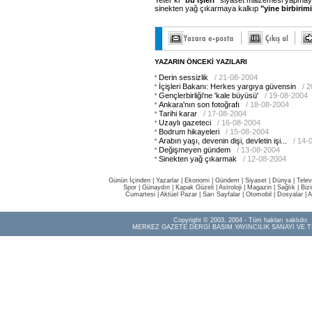
Yeter ki
"bu işleri"
siyaset malzemesi yapmaya
sinekten yağ çıkarmaya kalkıp
"yine birbirim
YAZARIN ÖNCEKİ YAZILARI
Derin sessizlik
/ 21-08-2004
İçişleri Bakanı: Herkes yargıya güvensin
/ 
Gençlerbirliği'ne 'kale büyüsü'
/ 19-08-2004
Ankara'nın son fotoğrafı
/ 18-08-2004
Tarihi karar
/ 17-08-2004
Uzaylı gazeteci
/ 16-08-2004
Bodrum hikayeleri
/ 15-08-2004
Arabın yaşı, devenin dişi, devletin işi...
/ 14-
Değişmeyen gündem
/ 13-08-2004
Sinekten yağ çıkarmak
/ 12-08-2004
Günün İçinden
|
Yazarlar
|
Ekonomi
|
Gündem
|
Siyaset
|
Dünya |
Telev
Spor
|
Günaydın
|
Kapak Güzeli
|
Astroloji
|
Magazin
|
Sağlık
|
Biz
Cumartesi
|
Aktüel Pazar
|
Sarı Sayfalar
|
Otomobil
|
Dosyalar
|
A
Copyright © 2003, 2004 - Tüm hakları saklıdır.
MERKEZ GAZETE DERGİ BASIM YAYINCILIK SANAYİ VE T