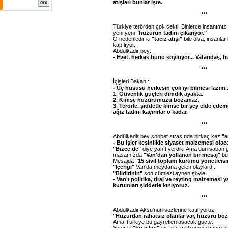
atışları bunlar işte.
***
Türkiye terörden çok çekti. Binlerce insanımız
yeni yeni
"huzurun tadını çıkarıyor."
O nedenledir ki
"taciz atışı"
bile olsa, insanlar
kapılıyor.
Abdülkadir bey:
- Evet, herkes bunu söylüyor... Vatandaş, h
***
İçişleri Bakanı:
- Üç hususu herkesin çok iyi bilmesi lazım..
1. Güvenlik güçleri dimdik ayakta.
2. Kimse huzurumuzu bozamaz.
3. Terörle, şiddetle kimse bir şey elde ed
ağız tadını kaçırırlar o kadar.
***
Abdülkadir bey sohbet sırasında birkaç kez
"a
- Bu işler kesinlikle siyaset malzemesi olaca
"Bizce de"
diye yanıt verdik. Ama dün sabah 
masamızda
"Van'dan yollanan bir mesaj"
bu
Mesajda
"15 sivil toplum kurumu yöneticisi
"İçeriği"
Van'da meydana gelen olaylardı.
"Bildirinin"
son cümlesi aynen şöyle:
- Van'ı politika, tiraj ve reyting malzemesi 
kurumları şiddetle kınıyoruz.
***
Abdülkadir Aksu'nun sözlerine katılıyoruz.
"Huzurdan rahatsız olanlar var, huzuru bo
Ama Türkiye bu gayretleri aşacak güçte.