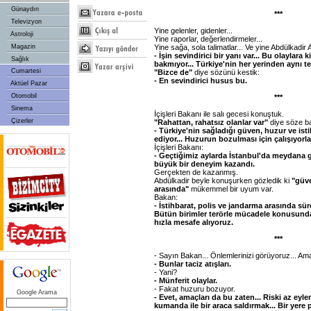
Günaydın
***
Televizyon
Yine gelenler, gidenler...
Astroloji
Yine raporlar, değerlendirmeler...
Magazin
Yine sağa, sola talimatlar... Ve yine Abdülkadir 
- İşin sevindirici bir yanı var... Bu olaylara
Sağlık
bakmıyor... Türkiye'nin her yerinden aynı te
Cumartesi
"Bizce de"
diye sözünü kestik:
- En sevindirici husus bu.
Aktüel Pazar
Otomobil
***
Sinema
İçişleri Bakanı ile salı gecesi konuştuk.
Çizerler
"Rahattan, rahatsız olanlar var"
diye söze ba
- Türkiye'nin sağladığı güven, huzur ve istikr
ediyor... Huzurun bozulması için çalışıyorla
İçişleri Bakanı:
- Geçtiğimiz aylarda İstanbul'da meydana g
büyük bir deneyim kazandı.
Gerçekten de kazanmış.
Abdülkadir beyle konuşurken gözledik ki
"güve
arasında"
mükemmel bir uyum var.
Bakan:
- İstihbarat, polis ve jandarma arasında süre
Bütün birimler terörle mücadele konusunda 
hızla mesafe alıyoruz.
***
- Sayın Bakan... Önlemlerinizi görüyoruz... Am
- Bunlar taciz atışları.
- Yani?
- Münferit olaylar.
- Fakat huzuru bozuyor.
Google Arama
- Evet, amaçları da bu zaten... Riski az ey
kumanda ile bir araca saldırmak... Bir yere 