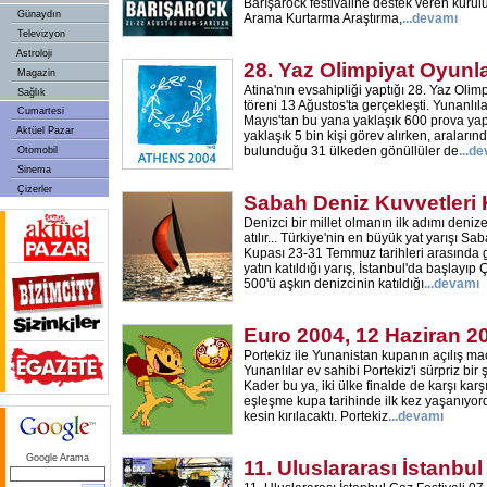
Barışarock festivaline destek veren kurul
Günaydın
Arama Kurtarma Araştırma,
...devamı
Televizyon
Astroloji
28. Yaz Olimpiyat Oyunla
Magazin
Atina'nın evsahipliği yaptığı 28. Yaz Olimp
Sağlık
töreni 13 Ağustos'ta gerçekleşti. Yunanlılar
Cumartesi
Mayıs'tan bu yana yaklaşık 600 prova yapt
Aktüel Pazar
yaklaşık 5 bin kişi görev alırken, araların
bulunduğu 31 ülkeden gönüllüler de
...d
Otomobil
Sinema
Çizerler
Sabah Deniz Kuvvetleri
Denizci bir millet olmanın ilk adımı den
atılır... Türkiye'nin en büyük yat yarışı S
Kupası 23-31 Temmuz tarihleri arasında g
yatın katıldığı yarış, İstanbul'da başlayı
500'ü aşkın denizcinin katıldığı
...devamı
Euro 2004, 12 Haziran 2
Portekiz ile Yunanistan kupanın açılış ma
Yunanlılar ev sahibi Portekiz'i sürpriz bir 
Kader bu ya, iki ülke finalde de karşı karş
eşleşme kupa tarihinde ilk kez yaşanıyordu.
kesin kırılacaktı. Portekiz
...devamı
Google Arama
11. Uluslararası İstanbul