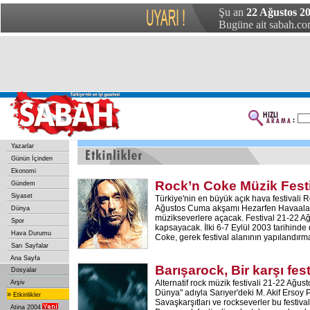
Şu an
22 Ağustos 20
Bugüne ait sabah.com
Yazarlar
Günün İçinden
Ekonomi
Rock’n Coke Müzik Festi
Gündem
Siyaset
Türkiye'nin en büyük açık hava festivali R
Ağustos Cuma akşamı Hezarfen Havaalanı
Dünya
müzikseverlere açacak. Festival 21-22 Ağu
Spor
kapsayacak. İlki 6-7 Eylül 2003 tarihind
Hava Durumu
Coke, gerek festival alanının yapılandırm
Sarı Sayfalar
Ana Sayfa
Barışarock, Bir karşı fest
Dosyalar
Alternatif rock müzik festivali 21-22 Ağust
Arşiv
Dünya" adıyla Sarıyer'deki M. Akif Ersoy 
»
Etkinlikler
Savaşkarşıtları ve rockseverler bu festiva
Atina 2004