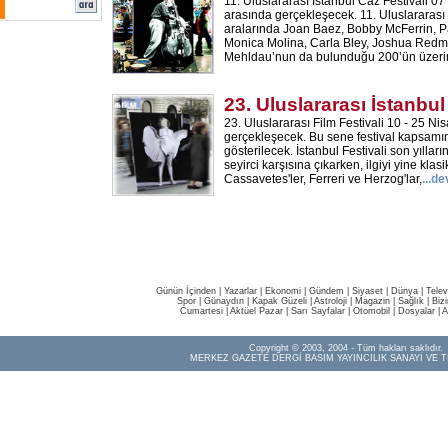
11. Uluslararası İstanbul Caz Festivali 07
arasında gerçekleşecek. 11. Uluslararası 
aralarında Joan Baez, Bobby McFerrin, P
Monica Molina, Carla Bley, Joshua Red
Mehldau’nun da bulunduğu 200’ün üzerin
23. Uluslararası İstanbul
23. Uluslararası Film Festivali 10 - 25 Nis
gerçekleşecek. Bu sene festival kapsamı
gösterilecek. İstanbul Festivali son yılla
seyirci karşısına çıkarken, ilgiyi yine klasi
Cassavetes'ler, Ferreri ve Herzog'lar,
...d
Günün İçinden
|
Yazarlar
|
Ekonomi
|
Gündem
|
Siyaset
|
Dünya |
Telev
Spor
|
Günaydın
|
Kapak Güzeli
|
Astroloji
|
Magazin
|
Sağlık
|
Biz
Cumartesi
|
Aktüel Pazar
|
Sarı Sayfalar
|
Otomobil
|
Dosyalar
|
A
Copyright © 2003, 2004 - Tüm hakları saklıdır.
MERKEZ GAZETE DERGİ BASIM YAYINCILIK SANAYİ VE T