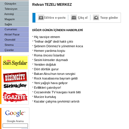
Günaydın
Rıdvan TEZEL/ MERKEZ
Televizyon
Astroloji
Magazin
Sağlık
Cumartesi
DİĞER GÜNÜN İÇİNDEN HABERLERİ
Aktüel Pazar
Hiç tavsiye etmem
Otomobil
"İntihar değil" dedi haklı çıktı
Sinema
Şebnem Dönmez'e yönetmen koca
Çizerler
Hemen yardıma koştu
Roma öncesi İstanbul
Sesini kimseler duymadı
Yeniden doğduk
Dört dörtlük gurur
Bakan Aksu'nun torun sevgisi
Rock kasabasına bayram geldi
Yeni yağışlı hava geliyor
Evlilikleri çatırdıyor!
Cezaevinde TV kavgası kanlı bitti
Mucize kurtuluş
Kazalar çalışma şevkimizi artırdı
Google Arama