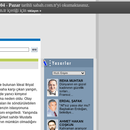
04 - Pazar
tarihli sabah.com.tr'yi okumaktasınız.
.tr içeriği için
tıklayın »
REHA MUHTAR
Dünyanın en güzel
e bulunan İdeal Itriyat
kadınının güzellik
aha karşı çıkan yangın,
sırları...
inde yanıcı kimyevi
Fransız
...
ına neden oldu. Olay
ERDAL ŞAFAK
aları ile söndürülebilen
"Af"sız yasa olur mu?
benzin istasyonuna
Başbakan Erdoğan,
ını engelledi. Yangında
belediye
...
Şirket sahibi Mustafa
AHMET HAKAN
ının mümkün olmadığını
COŞKUN
Kahraman aranıyor