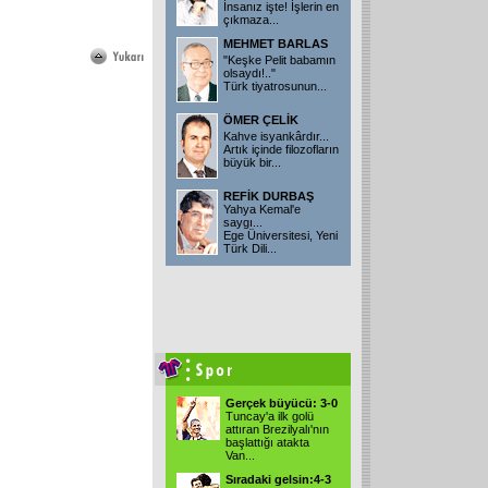
İnsanız işte! İşlerin en
çıkmaza
...
MEHMET BARLAS
"Keşke Pelit babamın
olsaydı!.."
Türk tiyatrosunun
...
ÖMER ÇELİK
Kahve isyankârdır...
Artık içinde filozofların
büyük bir
...
REFİK DURBAŞ
Yahya Kemal'e
saygı...
Ege Üniversitesi, Yeni
Türk Dili
...
Gerçek büyücü: 3-0
Tuncay'a ilk golü
attıran Brezilyalı'nın
başlattığı atakta
Van
...
Sıradaki gelsin:4-3