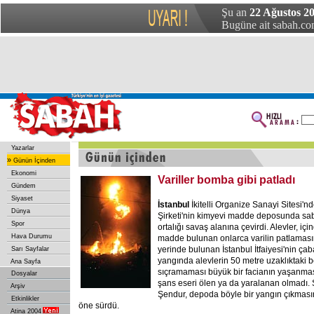
Şu an
22 Ağustos 20
Bugüne ait sabah.com
Yazarlar
»
Günün İçinden
Ekonomi
Variller bomba gibi patladı
Gündem
Siyaset
İstanbul
İkitelli Organize Sanayi Sitesi'nd
Dünya
Şirketi'nin kimyevi madde deposunda sab
Spor
ortalığı savaş alanına çevirdi. Alevler, iç
Hava Durumu
madde bulunan onlarca varilin patlamas
yerinde bulunan İstanbul İtfaiyesi'nin çab
Sarı Sayfalar
yangında alevlerin 50 metre uzaklıktaki 
Ana Sayfa
sıçramaması büyük bir facianın yaşanmas
Dosyalar
şans eseri ölen ya da yaralanan olmadı. 
Arşiv
Şendur, depoda böyle bir yangın çıkmas
Etkinlikler
öne sürdü.
Atina 2004