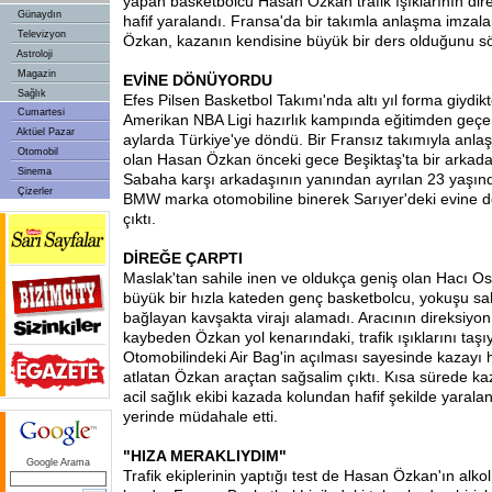
yapan basketbolcu Hasan Özkan trafik ışıklarının dir
Günaydın
hafif yaralandı. Fransa'da bir takımla anlaşma imza
Televizyon
Özkan, kazanın kendisine büyük bir ders olduğunu sö
Astroloji
Magazin
EVİNE DÖNÜYORDU
Sağlık
Efes Pilsen Basketbol Takımı'nda altı yıl forma giydikt
Cumartesi
Amerikan NBA Ligi hazırlık kampında eğitimden geçe
Aktüel Pazar
aylarda Türkiye'ye döndü. Bir Fransız takımıyla an
Otomobil
olan Hasan Özkan önceki gece Beşiktaş'ta bir arkadaşı
Sinema
Sabaha karşı arkadaşının yanından ayrılan 23 yaşınd
Çizerler
BMW marka otomobiline binerek Sarıyer'deki evine 
çıktı.
DİREĞE ÇARPTI
Maslak'tan sahile inen ve oldukça geniş olan Hacı 
büyük bir hızla kateden genç basketbolcu, yokuşu sahi
bağlayan kavşakta virajı alamadı. Aracının direksiyon
kaybeden Özkan yol kenarındaki, trafik ışıklarını taşı
Otomobilindeki Air Bag'in açılması sayesinde kazayı ha
atlatan Özkan araçtan sağsalim çıktı. Kısa sürede ka
acil sağlık ekibi kazada kolundan hafif şekilde yaral
yerinde müdahale etti.
"HIZA MERAKLIYDIM"
Google Arama
Trafik ekiplerinin yaptığı test de Hasan Özkan'ın alko