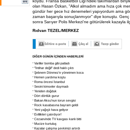
koydu. Fransa Basketbol Ligi'ndeki takımlardan biriy
olan Hasan Özkan, "Alkol almadım ama hıza çok mera
gündür her gece hız denemeleri yapıyordum ama gör
zaman başarıyla sonuçlanmıyor" diye konuştu. Genç
sonra Sarıyer Polis Merkezi'ne götürülerek kazayla ilgi
Rıdvan TEZEL/MERKEZ
DİĞER GÜNÜN İÇİNDEN HABERLERİ
Variller bomba gibi patladı
"İntihar değil" dedi haklı çıktı
Şebnem Dönmez'e yönetmen koca
Hemen yardıma koştu
Roma öncesi İstanbul
Sesini kimseler duymadı
Yeniden doğduk
Dört dörtlük gurur
Bakan Aksu'nun torun sevgisi
Rock kasabasına bayram geldi
Yeni yağışlı hava geliyor
Evlilikleri çatırdıyor!
Cezaevinde TV kavgası kanlı bitti
Mucize kurtuluş
Kazalar çalışma şevkimizi artırdı