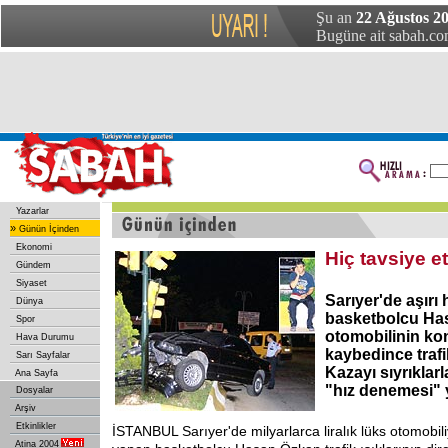
Şu an
22 Ağustos 20
Bugüne ait sabah.com
Yazarlar
»
Günün İçinden
Ekonomi
Hiç tavsiye 
Gündem
Siyaset
Sarıyer'de aşırı
Dünya
basketbolcu Ha
Spor
otomobilinin ko
Hava Durumu
kaybedince trafik
Sarı Sayfalar
Kazayı sıyrıklar
Ana Sayfa
"hız denemesi" ya
Dosyalar
Arşiv
Etkinlikler
İSTANBUL Sarıyer'de milyarlarca liralık lüks otomobil
Atina 2004