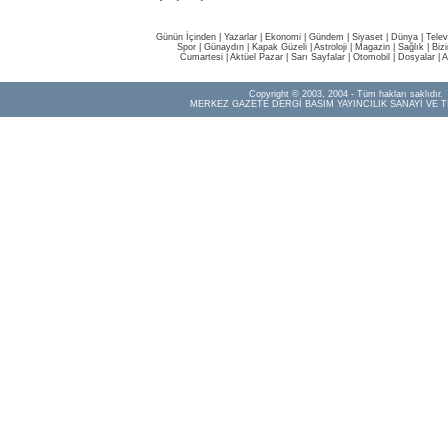
Günün İçinden
|
Yazarlar
|
Ekonomi
|
Gündem
|
Siyaset
|
Dünya |
Telev
Spor
|
Günaydın
|
Kapak Güzeli
|
Astroloji
|
Magazin
|
Sağlık
|
Biz
Cumartesi
|
Aktüel Pazar
|
Sarı Sayfalar
|
Otomobil
|
Dosyalar
|
A
Copyright © 2003, 2004 - Tüm hakları saklıdır.
MERKEZ GAZETE DERGİ BASIM YAYINCILIK SANAYİ VE T