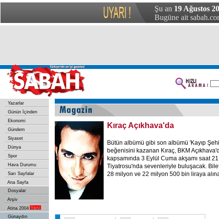
Şu an
19 Ağustos 2
Bugüne ait sabah.com
Yazarlar
Günün İçinden
Ekonomi
Kıraç Açıkhava'da
Gündem
Siyaset
Bütün albümü gibi son albümü 'Kayıp Şehir
Dünya
beğenisini kazanan Kıraç, BKM Açıkhava'd
Spor
kapsamında 3 Eylül Cuma akşamı saat 21
Hava Durumu
Tiyatrosu'nda sevenleriyle buluşacak. Biletl
28 milyon ve 22 milyon 500 bin liraya alınab
Sarı Sayfalar
Ana Sayfa
Dosyalar
Arşiv
Atina 2004
Günaydın