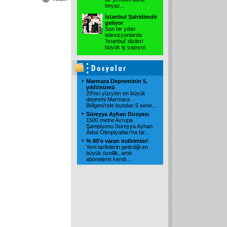
beyaz
...
İstanbul Şahidimdir
geliyor
Son bir yıldır
televizyonlarda
'İstanbul' dizileri
büyük iş yapıyor.
Marmara Depreminin 5.
yıldönümü
20'nci yüzyılın en büyük
depremi Marmara
Bölgesi'nde bundan 5 sene
...
Süreyya Ayhan Dosyası
1500 metre Avrupa
Şampiyonu Süreyya Ayhan
Atina Olimpiyatları'na bir
...
% 80'e varan indirimler!
Yeni tarifelerin getirdiği en
büyük özellik, artık
abonelerin kendi
...