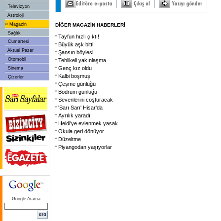
Televizyon
Astroloji
»
Magazin
DİĞER MAGAZİN HABERLERİ
Sağlık
Tayfun hızlı çıktı!
Cumartesi
Büyük aşk bitti
Aktüel Pazar
Şansın böylesi!
Otomobil
Tehlikeli yakınlaşma
Genç kız oldu
Sinema
Kalbi boşmuş
Çizerler
Çeşme günlüğü
Bodrum günlüğü
Sevenlerini coşturacak
'Sarı Sarı' Hisar'da
Ayrılık yaradı
Heidi'ye evlenmek yasak
Okula geri dönüyor
Düzeltme
Piyangodan yaşıyorlar
Google Arama