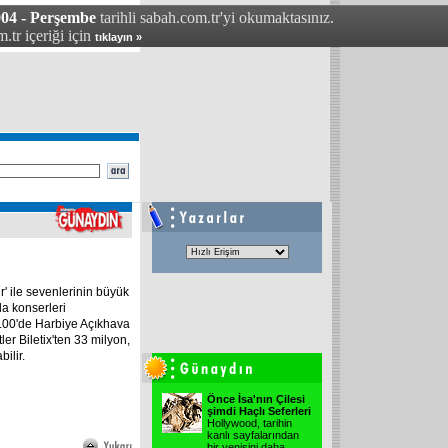
004 - Perşembe
tarihli sabah.com.tr'yi okumaktasınız.
.tr içeriği için
tıklayın »
' ile sevenlerinin büyük
a konserleri
.00'de Harbiye Açıkhava
er Biletix'ten 33 milyon,
ilir.
Önce İsa'nın Çilesi
şimdi Haçlı Seferleri
Hollywood, tarihin
kanlı sayfalarından
bir yenisini daha