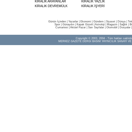
KİRALIK ARAYANLAR
KİRALIK YAZLIK
KİRALIK DEVREMÜLK
KİRALIK İŞYERİ
Günün İçinden
|
Yazarlar
|
Ekonomi
|
Gündem
|
Siyaset
|
Dünya |
Tel
Spor
|
Günaydın
|
Kapak Güzeli
|
Astroloji
|
Magazin
|
Sağlık
|
B
Cumartesi
|
Aktüel Pazar
|
Sarı Sayfalar
|
Otomobil
|
Dosyalar
Copyright © 2003, 2004 - Tüm hakları saklıdır
MERKEZ GAZETE DERGİ BASIM YAYINCILIK SANAYİ VE 