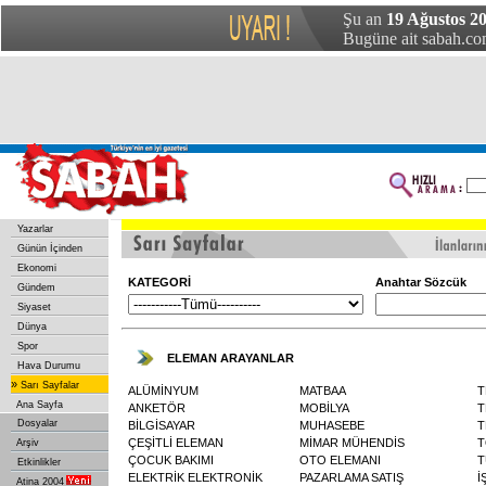
Şu an
19 Ağustos 2
Bugüne ait sabah.com
Yazarlar
Günün İçinden
Ekonomi
KATEGORİ
Anahtar Sözcük
Gündem
Siyaset
Dünya
Spor
ELEMAN ARAYANLAR
Hava Durumu
»
Sarı Sayfalar
ALÜMİNYUM
MATBAA
T
Ana Sayfa
ANKETÖR
MOBİLYA
T
Dosyalar
BİLGİSAYAR
MUHASEBE
T
ÇEŞİTLİ ELEMAN
MİMAR MÜHENDİS
T
Arşiv
ÇOCUK BAKIMI
OTO ELEMANI
T
Etkinlikler
ELEKTRİK ELEKTRONİK
PAZARLAMA SATIŞ
İ
Atina 2004