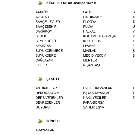
KİRALIK EMLAK-Avrupa Yakası
ATAKÖY
FATİH
S
AVCILAR
FINDIKZADE
T
BAHÇELİEVLER
FLORYA
T
BAHÇEŞEHİR
FULYA
U
BAKIRKÖY
HALKALI
Y
BEBEK
KOCAMUSTAFAPAŞA
Y
BEYLİKDÜZÜ
KURTULUŞ
Y
BEŞİKTAŞ
LEVENT
Z
BÜYÜKÇEKMECE
MASLAK
Ş
BÜYÜKDERE
MECİDİYEKÖY
Ş
ÇAĞLAYAN
MERTER
ETİLER
NİŞANTAŞI
ÇEŞİTLİ
ANTİKACILAR
EVCİL HAYVANLAR
T
DEKORASYON
EŞYA ARAYANLAR
T
DERS VERENLER
NAKLİYECİLER
Z
DEVREDENLER
PARA-BORSA
DUYURU
SATILIK EŞYA
İKİNCİ EL
ARAYANLAR