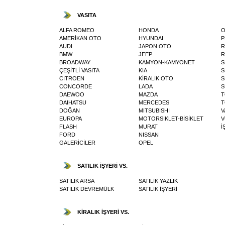
VASITA
ALFA ROMEO
HONDA
O
AMERİKAN OTO
HYUNDAI
P
AUDI
JAPON OTO
R
BMW
JEEP
R
BROADWAY
KAMYON-KAMYONET
S
ÇEŞİTLİ VASITA
KIA
S
CITROEN
KİRALIK OTO
S
CONCORDE
LADA
S
DAEWOO
MAZDA
T
DAIHATSU
MERCEDES
T
DOĞAN
MITSUBISHI
V
EUROPA
MOTORSİKLET-BİSİKLET
V
FLASH
MURAT
İ
FORD
NISSAN
GALERİCİLER
OPEL
SATILIK İŞYERİ VS.
SATILIK ARSA
SATILIK YAZLIK
SATILIK DEVREMÜLK
SATILIK İŞYERİ
KİRALIK İŞYERİ VS.