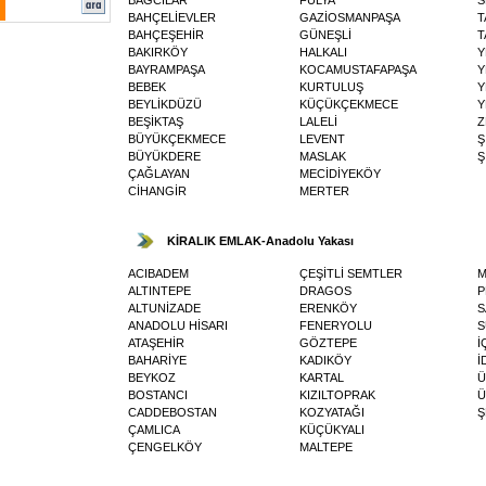
BAHÇELİEVLER
GAZİOSMANPAŞA
T
BAHÇEŞEHİR
GÜNEŞLİ
T
BAKIRKÖY
HALKALI
Y
BAYRAMPAŞA
KOCAMUSTAFAPAŞA
Y
BEBEK
KURTULUŞ
Y
BEYLİKDÜZÜ
KÜÇÜKÇEKMECE
Y
BEŞİKTAŞ
LALELİ
Z
BÜYÜKÇEKMECE
LEVENT
Ş
BÜYÜKDERE
MASLAK
Ş
ÇAĞLAYAN
MECİDİYEKÖY
CİHANGİR
MERTER
KİRALIK EMLAK-Anadolu Yakası
ACIBADEM
ÇEŞİTLİ SEMTLER
ALTINTEPE
DRAGOS
P
ALTUNİZADE
ERENKÖY
S
ANADOLU HİSARI
FENERYOLU
S
ATAŞEHİR
GÖZTEPE
İ
BAHARİYE
KADIKÖY
İ
BEYKOZ
KARTAL
Ü
BOSTANCI
KIZILTOPRAK
Ü
CADDEBOSTAN
KOZYATAĞI
Ş
ÇAMLICA
KÜÇÜKYALI
ÇENGELKÖY
MALTEPE