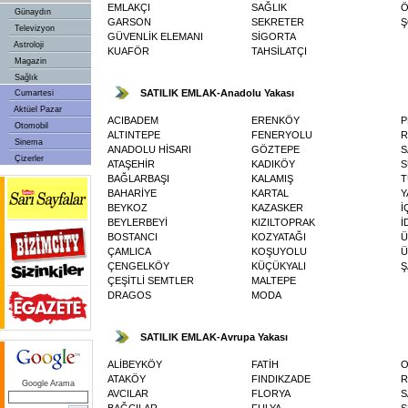
EMLAKÇI
SAĞLIK
Ö
Günaydın
GARSON
SEKRETER
Ş
Televizyon
GÜVENLİK ELEMANI
SİGORTA
Astroloji
KUAFÖR
TAHSİLATÇI
Magazin
Sağlık
SATILIK EMLAK-Anadolu Yakası
Cumartesi
Aktüel Pazar
ACIBADEM
ERENKÖY
P
Otomobil
ALTINTEPE
FENERYOLU
R
Sinema
ANADOLU HİSARI
GÖZTEPE
S
Çizerler
ATAŞEHİR
KADIKÖY
S
BAĞLARBAŞI
KALAMIŞ
T
BAHARİYE
KARTAL
Y
BEYKOZ
KAZASKER
İ
BEYLERBEYİ
KIZILTOPRAK
İ
BOSTANCI
KOZYATAĞI
Ü
ÇAMLICA
KOŞUYOLU
Ü
ÇENGELKÖY
KÜÇÜKYALI
Ş
ÇEŞİTLİ SEMTLER
MALTEPE
DRAGOS
MODA
SATILIK EMLAK-Avrupa Yakası
ALİBEYKÖY
FATİH
O
ATAKÖY
FINDIKZADE
R
Google Arama
AVCILAR
FLORYA
S
BAĞCILAR
FULYA
S