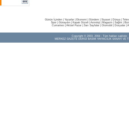
Günün İçinden
|
Yazarlar
|
Ekonomi
|
Gündem
|
Siyaset
|
Dünya |
Telev
Spor
|
Günaydın
|
Kapak Güzeli
|
Astroloji
|
Magazin
|
Sağlık
|
Biz
Cumartesi
|
Aktüel Pazar
|
Sarı Sayfalar
|
Otomobil
|
Dosyalar
|
A
Copyright © 2003, 2004 - Tüm hakları saklıdır.
MERKEZ GAZETE DERGİ BASIM YAYINCILIK SANAYİ VE T