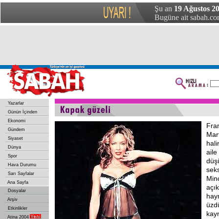
Şu an
19 Ağustos 2
Bugüne ait sabah.com
Yazarlar
Günün İçinden
Ekonomi
Fran
Gündem
Mart
Siyaset
hali
Dünya
aile
Spor
düş
Hava Durumu
seks
Sarı Sayfalar
Min
Ana Sayfa
açı
Dosyalar
hayr
Arşiv
üzdü
Etkinlikler
kayn
Atina 2004