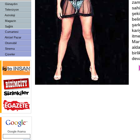
zam
Günaydın
sahi
Televizyon
şek
Astroloji
beli
Magazin
şar
Sağlık
kari
Cumartesi
itme
Aktüel Pazar
Mart
Otomobil
alda
Sinema
birl
Çizerler
dev
Google Arama