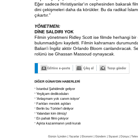
Eğer sadece Hıristiyanlar'ın cephesinden bakarak fil
dini çekişmeleri daha da körükler. Bu da radikal İsla
çıkartır."
YÖNETMEN:
DİNE SALDIRI YOK
Filmin yönetmeni Ridley Scott ise filmde herhangi bir 
bulunmadığını kaydetti. Filmin kahramanı durumunda
Balian'i İngiliz aktör Orlando Bloom canlandıracak. S
rolünü ise Ghassan Massoud oynayacak.
DİĞER GÜNAYDIN HABERLERİ
İstanbul Şahidimdir geliyor
Yeşilçam dedikoduları
'Anlaşmam yok canım istiyor'
Farkları meslek aşkları
Berlin bu Türkler'i dinliyor
Yalandan kim ölmüş!
En pahalı filmi çekiyor
Aşkta kazanmanın yedi kuralı
Günün İçinden
|
Yazarlar
|
Ekonomi
|
Gündem
|
Siyaset
|
Dünya |
Telev