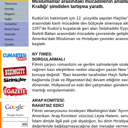
Müslümanlar arasındaki mücadelenin anlatıl
Televizyon
Krallığı' şimdiden tartışma yarattı.
Astroloji
Magazin
Kudüs'ün hakimiyeti için 12. yüzyılda yapılan Haçlıla
Sağlık
arasındaki kanlı mücadele dev bütçeyle sinemaya akta
Cumartesi
1187'de Kudüs'ü kuşatarak geri alan Selahaddin Eyyub
Aktüel Pazar
İbelinli Balian arasındaki mücadele çevresinde geliştiri
Otomobil
Amerika'daki Müslüman ve Hıristiyan çevreler arasın
Sinema
başlattı.
Çizerler
NY TIMES:
SORGULANMALI
Filmin çarpıcı romantizm ve gerilim sahneleriyle süs
rağmen bazı eleştirilere neden olacağını yazan New
konuya değindi: "Bazı kesimler tarafından Haçlı Sefer
bağlamda (Irak ve Afganistan'da) devam ettiğinin sa
dönemde, Hollywood'un eski dini çatışmaları gündem
mantığı sorgulanmalıdır.
ARAP KOMİTESİ:
RAHATSIZ EDİCİ
Filmin senaryosunu inceleyen Washington'daki 'Ayrım
Amerikan- Arap Komitesi' sözcüsü Leyla Hatemi, sen
Google Arama
İslam diniyle ilgili pek çok diyaloğun, bu dinin Hırist
değerleriyle bağdaşmayacağına dair mesajlar vermesi