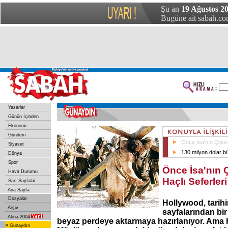
Şu an
19 Ağustos 2
Bugüne ait sabah.com
Yazarlar
Günün İçinden
Ekonomi
Gündem
Önce İsa'nın Çilesi
Siyaset
130 milyon dolar b
Dünya
Spor
Önce İsa'nın Ç
Hava Durumu
Haçlı Seferleri
Sarı Sayfalar
Ana Sayfa
Dosyalar
Hollywood, tarihi
Arşiv
sayfalarından bir
Atina 2004
beyaz perdeye aktarmaya hazırlanıyor. Ama H
»
Günaydın