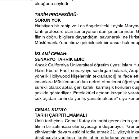
olduğunu söyledi.
TARİH PROFESÖRÜ:
SORUN YOK
Hıristiyan bir rahip ve Los Angeles'teki Loyola Marym
tarih profesörü olan senaryonun danışmanlarından 
filmin doğru bilgilere dayandığını savunarak, ne Hıris
Müslümanlar'dan itiraz gelebilecek bir unsur bulunduğ
İSLAMİ CENAH:
SENARYO TAHRİK EDİCİ
Ancak Californiya Üniversitesi öğretim üyesi İslam 
Halid Ebu el-Fadl, senaryoyu saldırgan bularak, Ara
yönelik Hollywood klişelerinin tekrarlandığını ifade etti
insanlara Müslümanlar'dan nefret etmelerini öğretiy
sürekli olarak aptal, geri kafalı, karmaşık konuları d
şekilde gösteriliyor. Entelektüel açıdan kızgınlık yara
çok açıdan tarihi de yanlış yansıtmaktadır" diye konu
CEMAL KUTAY:
TARİH ÇARPITILMAMALI
Ünlü tarihçimiz Cemal Kutay da tarihi gerçeklerin çar
filmin bir sakıncası olamayacağını düşünüyor: "Gün
zihniyetinin devam ettiğini iddia etmek 21. yüzyılı inka
düşünceyle yapılırsa, tarihi tahrip ederlerse vebali o