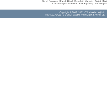
Spor
|
Günaydın
|
Kapak Güzeli
|
Astroloji
|
Magazin
|
Sağlık
|
Biz
Cumartesi
|
Aktüel Pazar
|
Sarı Sayfalar
|
Otomobil
|
Do
Copyright © 2003, 2004 - Tüm hakları saklıdır.
MERKEZ GAZETE DERGİ BASIM YAYINCILIK SANAYİ VE T