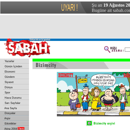
Şu an
19 Ağustos 2
Bugüne ait sabah.com
Yazarlar
Günün İçinden
Ekonomi
Gündem
Siyaset
Dünya
Spor
Hava Durumu
Sarı Sayfalar
Ana Sayfa
Dosyalar
Arşiv
Etkinlikler
Atina 2004