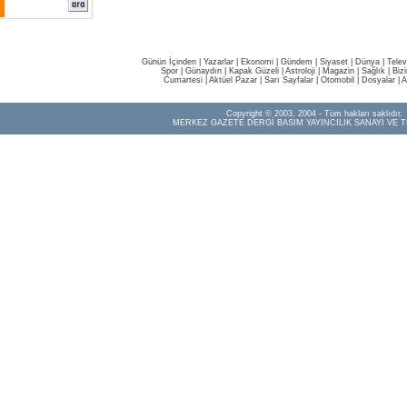
Günün İçinden
|
Yazarlar
|
Ekonomi
|
Gündem
|
Siyaset
|
Dünya |
Telev
Spor
|
Günaydın
|
Kapak Güzeli
|
Astroloji
|
Magazin
|
Sağlık
|
Biz
Cumartesi
|
Aktüel Pazar
|
Sarı Sayfalar
|
Otomobil
|
Dosyalar
|
A
Copyright © 2003, 2004 - Tüm hakları saklıdır.
MERKEZ GAZETE DERGİ BASIM YAYINCILIK SANAYİ VE T