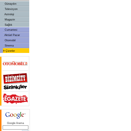
Günaydın
Televizyon
Astroloji
Magazin
Sağlık
Cumartesi
Aktüel Pazar
Otomobil
Sinema
»
Çizerler
Google Arama