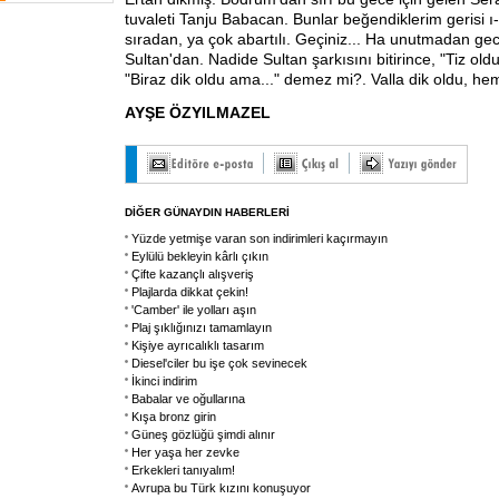
tuvaleti Tanju Babacan. Bunlar beğendiklerim gerisi ı
sıradan, ya çok abartılı. Geçiniz... Ha unutmadan ge
Sultan'dan. Nadide Sultan şarkısını bitirince, "Tiz ol
"Biraz dik oldu ama..." demez mi?. Valla dik oldu, hem
AYŞE ÖZYILMAZEL
DİĞER GÜNAYDIN HABERLERİ
Yüzde yetmişe varan son indirimleri kaçırmayın
Eylülü bekleyin kârlı çıkın
Çifte kazançlı alışveriş
Plajlarda dikkat çekin!
'Camber' ile yolları aşın
Plaj şıklığınızı tamamlayın
Kişiye ayrıcalıklı tasarım
Diesel'ciler bu işe çok sevinecek
İkinci indirim
Babalar ve oğullarına
Kışa bronz girin
Güneş gözlüğü şimdi alınır
Her yaşa her zevke
Erkekleri tanıyalım!
Avrupa bu Türk kızını konuşuyor