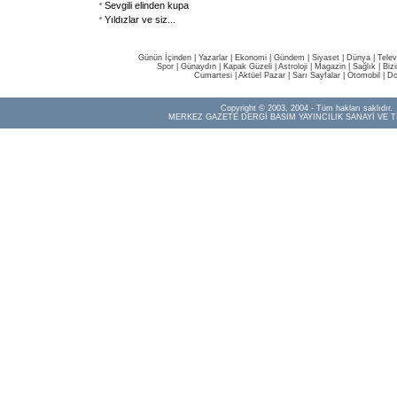
Sevgili elinden kupa
Yıldızlar ve siz...
Günün İçinden
|
Yazarlar
|
Ekonomi
|
Gündem
|
Siyaset
|
Dünya |
Telev
Spor
|
Günaydın
|
Kapak Güzeli
|
Astroloji
|
Magazin
|
Sağlık
|
Biz
Cumartesi
|
Aktüel Pazar
|
Sarı Sayfalar
|
Otomobil
|
Do
Copyright © 2003, 2004 - Tüm hakları saklıdır.
MERKEZ GAZETE DERGİ BASIM YAYINCILIK SANAYİ VE T