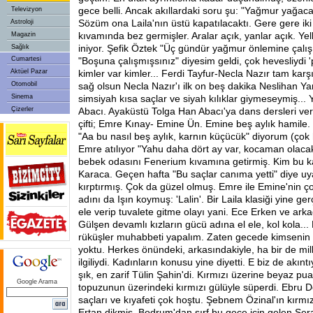
gece belli. Ancak akıllardaki soru şu: "Yağmur yağaca
Televizyon
Sözüm ona Laila'nın üstü kapatılacaktı. Gere gere ik
Astroloji
kıvamında bez germişler. Aralar açık, yanlar açık. Yelk
Magazin
iniyor. Şefik Öztek "Üç gündür yağmur önlemine çalış
Sağlık
Cumartesi
"Boşuna çalışmışsınız" diyesim geldi, çok hevesliydi
Aktüel Pazar
kimler var kimler... Ferdi Tayfur-Necla Nazır tam ka
Otomobil
sağ olsun Necla Nazır'ı ilk on beş dakika Neslihan Ya
Sinema
simsiyah kısa saçlar ve siyah kılıklar giymeseymiş..
Çizerler
Abacı. Ayaküstü Tolga Han Abacı'ya dans dersleri ve
çifti; Emre Kınay- Emine Ün. Emine beş aylık hamile. 
"Aa bu nasıl beş aylık, karnın küçücük" diyorum (çok 
Emre atılıyor "Yahu daha dört ay var, kocaman olaca
bebek odasını Fenerium kıvamına getirmiş. Kim bu k
Karaca. Geçen hafta "Bu saçlar canıma yetti" diye u
kırptırmış. Çok da güzel olmuş. Emre ile Emine'nin çoc
adını da Işın koymuş: 'Lalin'. Bir Laila klasiği yine gerç
ele verip tuvalete gitme olayı yani. Ece Erken ve ark
Gülşen devamlı kızların gücü adına el ele, kol kola... 
rüküşler muhabbeti yapalım. Zaten gecede kimsenin s
yoktu. Herkes önündeki, arkasındakiyle, ha bir de millet
ilgiliydi. Kadınların konusu yine diyetti. E biz de akıntı
şık, en zarif Tülin Şahin'di. Kırmızı üzerine beyaz puan
Google Arama
topuzunun üzerindeki kırmızı gülüyle süperdi. Ebru De
saçları ve kıyafeti çok hoştu. Şebnem Özinal'ın kırmızı
Ertan dikmiş. Bodrum'dan sırf bu gece için gelen Ser