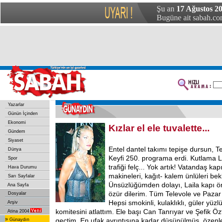
Şu an
17 Ağustos 20
Bugüne ait sabah.com
Yazarlar
Günün İçinden
Ekonomi
Kızlar el ele tuvalette...
Gündem
Siyaset
Entel dantel takımı tepişe dursun, T
Dünya
Keyfi 250. programa erdi. Kutlama La
Spor
trafiği felç... Yok artık! Vatandaş kap
Hava Durumu
makineleri, kağıt- kalem ünlüleri bekl
Sarı Sayfalar
Ünsüzlüğümden dolayı, Laila kapı ö
Ana Sayfa
özür dilerim. Tüm Televole ve Pazar 
Dosyalar
Hepsi smokinli, kulaklıklı, güler yüz
Arşiv
komitesini atlattım. Ele başı Can Tanrıyar ve Şefik Ö
Atina 2004
»
geçtim. En ufak ayrıntısına kadar düşünülmüş, özenle
Günaydın