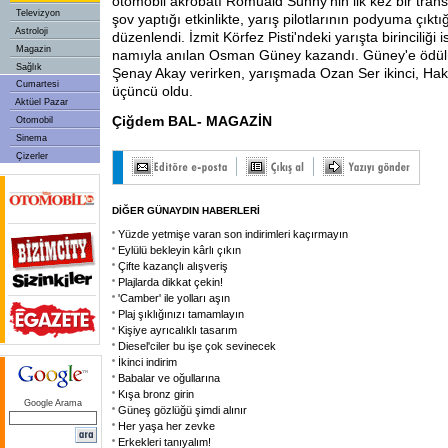
otomobil akrobatı Romuald Sunny'nin ilk kez bir tran
Televizyon
şov yaptığı etkinlikte, yarış pilotlarının podyuma çıktığ
Astroloji
düzenlendi. İzmit Körfez Pisti'ndeki yarışta birinciliğ
Magazin
namıyla anılan Osman Güney kazandı. Güney'e ödül
Sağlık
Şenay Akay verirken, yarışmada Ozan Ser ikinci, Ha
Cumartesi
üçüncü oldu.
Aktüel Pazar
Çiğdem BAL- MAGAZİN
Otomobil
Sinema
Çizerler
DİĞER GÜNAYDIN HABERLERİ
Yüzde yetmişe varan son indirimleri kaçırmayın
Eylülü bekleyin kârlı çıkın
Çifte kazançlı alışveriş
Plajlarda dikkat çekin!
'Camber' ile yolları aşın
Plaj şıklığınızı tamamlayın
Kişiye ayrıcalıklı tasarım
Diesel'ciler bu işe çok sevinecek
İkinci indirim
Babalar ve oğullarına
Kışa bronz girin
Google Arama
Güneş gözlüğü şimdi alınır
Her yaşa her zevke
Erkekleri tanıyalım!