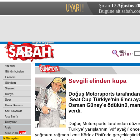
Şu an
17 Ağustos 20
Bugüne ait sabah.com
Yazarlar
Günün İçinden
Ekonomi
Sevgili elinden kupa
Gündem
Siyaset
Doğuş Motorsports tarafında
Dünya
'Seat Cup Türkiye'nin 6'ncı a
Spor
Osman Güney'e ödülünü, man
Hava Durumu
verdi.
Sarı Sayfalar
Ana Sayfa
Dosyalar
Doğuş Motorsports tarafından düze
Arşiv
Türkiye' yarışlarının 'vdf ayağı' ön
Atina 2004
yağmura rağmen İzmit Körfez Pisti'nde gerçekleştiril
»
Günaydın