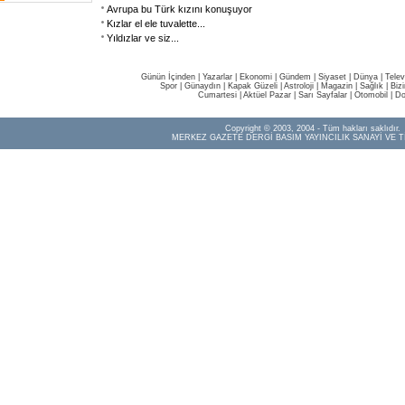
Avrupa bu Türk kızını konuşuyor
Kızlar el ele tuvalette...
Yıldızlar ve siz...
Günün İçinden
|
Yazarlar
|
Ekonomi
|
Gündem
|
Siyaset
|
Dünya |
Telev
Spor
|
Günaydın
|
Kapak Güzeli
|
Astroloji
|
Magazin
|
Sağlık
|
Biz
Cumartesi
|
Aktüel Pazar
|
Sarı Sayfalar
|
Otomobil
|
Do
Copyright © 2003, 2004 - Tüm hakları saklıdır.
MERKEZ GAZETE DERGİ BASIM YAYINCILIK SANAYİ VE T