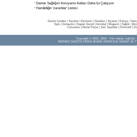
Damar Sağlığını Koruyanın Kafası Daha İyi Çalışıyor
Hamileliğin 'zararlılar' Listesi
Günün İçinden
|
Yazarlar
|
Ekonomi
|
Gündem
|
Siyaset
|
Dünya |
Telev
Spor
|
Günaydın
|
Kapak Güzeli
|
Astroloji
|
Magazin
|
Sağlık
|
Biz
Cumartesi
|
Aktüel Pazar
|
Sarı Sayfalar
|
Otomobil
|
Do
Copyright © 2003, 2004 - Tüm hakları saklıdır.
MERKEZ GAZETE DERGİ BASIM YAYINCILIK SANAYİ VE T