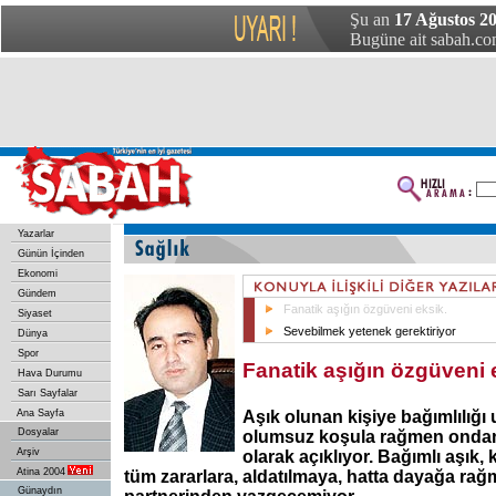
Şu an
17 Ağustos 20
Bugüne ait sabah.com
Yazarlar
Günün İçinden
Ekonomi
Gündem
Fanatik aşığın özgüveni eksik.
Siyaset
Sevebilmek yetenek gerektiriyor
Dünya
Spor
Fanatik aşığın özgüveni 
Hava Durumu
Sarı Sayfalar
Ana Sayfa
Aşık olunan kişiye bağımlılığı 
Dosyalar
olumsuz koşula rağmen ondan
Arşiv
olarak açıklıyor. Bağımlı aşık,
Atina 2004
tüm zararlara, aldatılmaya, hatta dayağa rağ
Günaydın