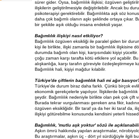
sürer gider. Oysa, bağımlılık ilişkisi; özgüven geliştiril
ilişkilerin geliştirilmesiyle değiştirilebilir. Ancak bu du
psikoterapiyi gerektirebilir. Bağımlılıkta aşk söz konus
daha çok bağımlı olanın aşkı şeklinde ortaya çıkar. Ba
bir şekilde aşık olduğu insana endeksli yaşar.
Bağımlılık ilişkiyi nasıl etkiliyor?
Bağımlılık özgüven eksikliği ile paralel giden bir dur
kişi ile birlikte, ilişki zamanla bir bağımlılık ilişkisine d
durumda bağımlı olan kişi, karşısındaki kişiyi yüceltir
çoğu zaman karşı tarafta kötü etkilere yol açabilir. Bu k
alışkanlığa, karşı tarafın göreviyle özdeşleştirmeye ka
Bağımlılık hali, kişiyi mağdur kılabilir.
Türkiye'de çiftlerin bağımlılık hali mi ağır basıyor
Türkiye'de durum biraz daha farklı. Çünkü birçok evlil
ekonomik gerekçelerle yapılıyor. İlişkilerde bağımlılık
şeydir. Bağımlılık nedeniyle birlikte olan pek çok çift
Burada tekrar vurgulanması gereken ana fikir, kadını
özgüven eksikliğidir. Bir taraf ya da her iki taraf da, ili
ilişkiyi götürebilme konusunda kendisini yeterli hisse
Bağımlılık, 'mutlu aşk yoktur' sözü ile açıklanabil
Aşkın ömrü hakkında yapılan araştırmalar, nörobiyoloji 
Bu araştırmalar, aşkın üç - dört yıl sürdüğüyle ilgili b