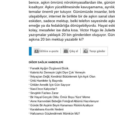
bence, aşkın ömrünü nörokimyasallardan öte, günüm
kısaltıyor. Aşkın yüceltilmesinde kavuşamama, ayrılık,
temalar önemli yer tutuyor. Günümüzde insanlar, bir
ulaşabiliyor, internet ile birlikte bir de aşkın sanal ola
eskiden, sadece mektup, belki telefon sayesinde aş
emeğe ya da fedakârlığa dönüşebiliyordu. Hayat esk
kolay, mesafeler ise daha kısa. Victor Hugo ile Juliet
yazışmalar yaklaşık 20 bin gönderiden oluşuyor. Gün
aşkına 20 bin mektup yazabilir ki?
DİĞER SAĞLIK HABERLERİ
Fanatik Aşığın Özgüveni Eksik.
Kalorisi Az Demeyin Light Diye Çok Yemeyin
İhtiyaçtan Değil, Kendinizi Bütünlemek İçin Aşık Olun
Ünlü Hamileler İş Başında
Ünlüler Annelik İçin Gün Sayıyor
Nasıl İnce Kalıyorlar?
Sevginin Fazlası Zarar
Bir Hayal Gerçek Oldu: Ömür Boyu 'füze' Meme
Anne Karnındaki Bebeğin Fotoğraf Albümü Hazırlanıyor
Günde Bir Aspirin Beyin Kanaması Riskini Azaltıyor
Karalahana Kısırlık Nedeni
Hafızamızı Güçlendirmek Mümkün Mü?