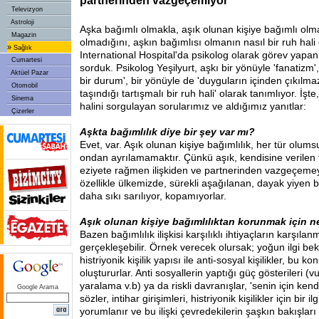
partnerinden vazgeçemiyor
Televizyon
Astroloji
Aşka bağımlı olmakla, aşık olunan kişiye bağımlı olm
Magazin
olmadığını, aşkın bağımlısı olmanın nasıl bir ruh hal
»
Sağlık
International Hospital'da psikolog olarak görev yapan
Cumartesi
sorduk. Psikolog Yeşilyurt, aşkı bir yönüyle 'fanatizm',
Aktüel Pazar
bir durum', bir yönüyle de 'duyguların içinden çıkılma
Otomobil
taşındığı tartışmalı bir ruh hali' olarak tanımlıyor. İşte
Sinema
halini sorgulayan sorularımız ve aldığımız yanıtlar:
Çizerler
Aşkta bağımlılık diye bir şey var mı?
Evet, var. Aşık olunan kişiye bağımlılık, her tür olu
ondan ayrılamamaktır. Çünkü aşık, kendisine verilen 
eziyete rağmen ilişkiden ve partnerinden vazgeçemey
özellikle ülkemizde, sürekli aşağılanan, dayak yiyen b
daha sıkı sarılıyor, kopamıyorlar.
Aşık olunan kişiye bağımlılıktan korunmak için n
Bazen bağımlılık ilişkisi karşılıklı ihtiyaçların karşıla
gerçekleşebilir. Örnek verecek olursak; yoğun ilgi bekl
histriyonik kişilik yapısı ile anti-sosyal kişilikler, bu konu
oluştururlar. Anti sosyallerin yaptığı güç gösterileri (
yaralama v.b) ya da riskli davranışlar, 'senin için ken
Google Arama
sözler, intihar girişimleri, histriyonik kişilikler için bir i
yorumlanır ve bu ilişki çevredekilerin şaşkın bakışları 