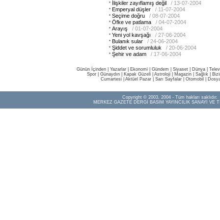
İlişkiler zayıflamış değil
/ 13-07-2004
Emperyal düşler
/ 11-07-2004
Seçime doğru
/ 08-07-2004
Öfke ve patlama
/ 04-07-2004
Arayış
/ 01-07-2004
Yeni yol kavşağı
/ 27-06-2004
Bulanık sular
/ 24-06-2004
Şiddet ve sorumluluk
/ 20-06-2004
Şehir ve adam
/ 17-06-2004
Günün İçinden
|
Yazarlar
|
Ekonomi
|
Gündem
|
Siyaset
|
Dünya |
Telev
Spor
|
Günaydın
|
Kapak Güzeli
|
Astroloji
|
Magazin
|
Sağlık
|
Biz
Cumartesi
|
Aktüel Pazar
|
Sarı Sayfalar
|
Otomobil
|
Dosya
Copyright © 2003, 2004 - Tüm hakları saklıdır.
MERKEZ GAZETE DERGİ BASIM YAYINCILIK SANAYİ VE T