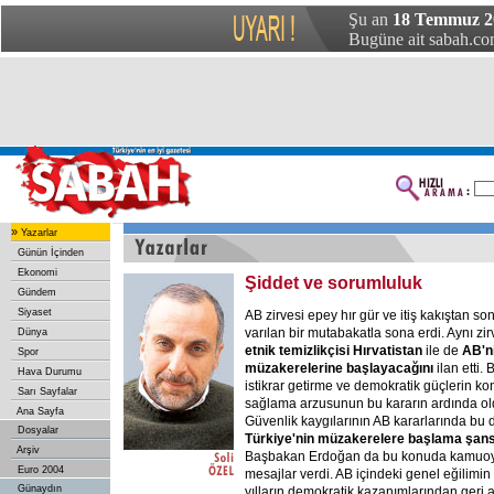
Şu an
18 Temmuz 20
Bugüne ait sabah.com
»
Yazarlar
Günün İçinden
Ekonomi
Şiddet ve sorumluluk
Gündem
Siyaset
AB zirvesi epey hır gür ve itiş kakıştan 
varılan bir mutabakatla sona erdi. Aynı zi
Dünya
etnik temizlikçisi Hırvatistan
ile de
AB'ni
Spor
müzakerelerine başlayacağını
ilan etti. 
Hava Durumu
istikrar getirme ve demokratik güçlerin ko
Sarı Sayfalar
sağlama arzusunun bu kararın ardında o
Ana Sayfa
Güvenlik kaygılarının AB kararlarında bu 
Dosyalar
Türkiye'nin müzakerelere başlama şansın
Arşiv
Başbakan Erdoğan da bu konuda kamuoyu
Euro 2004
mesajlar verdi. AB içindeki genel eğilimin
Günaydın
yılların demokratik kazanımlarından geri a