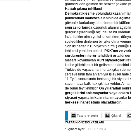
görmezlikten gelmek de benzer şekilde yan
Hattah çıkma tehlikesi
Demokratikleşme yolundaki kazanımlar, 
politikadaki manevra alanının da açılma
güvenlik korkularıyla beslenen bir kültüre
sonrası ortamda
özgürlük alanını açabil
gerçekleştirebildiği ölçüde ise bir yanda
fazla hakim olma yetisi kazanırken, düny
söyledikleri dinlenen bir ülke olma yönünd
Son iki haftadır Türkiye'nin girmiş olduğu
tehlikesi yeniden belirdi.
PKK'nın ve varlı
sürdürenlerin terör tehditleri ortalığı ger
mesafe koyamayan
Kürt siyasetçileri
ref
kadar gidebilecek bir gelişmeler zincirini t
Türkiye'de yaşayanların ortak çıkarı demo
çerçevesinin tam anlamıyla işlevsel hale 
11 Eylül sonrasında herhangi bir siyaseti 
savunmaya kalkmak çıkmaz yoldur. Alman 
de bunu teyit etmiştir.
On yıl aradan sonr
gerçeklerini anlamayanlar veya onlara b
siyaset yapma imkanını tanımayanlar b
herkese ihanet etmiş olacaklardır
.
YAZARIN ÖNCEKİ YAZILARI
Siyaset ayarı
/ 15-07-2004