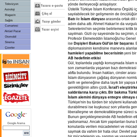
yönde ilerleyeceği anlaşılıyor.
Televizyon
Üstelik Türkiye İslam Konferansı Örgütü i
Astroloji
sayılabilecek bir gelişmenin de öncülüğü
Magazin
Batı
ile
İslam dünyası
arasında ortak dili
Sağlık
adım daha attı. Ahmet Hakan'ın da vurgul
Cumartesi
Sekreterini'nin seçimle belirlemesi kritik 
Aktüel Pazar
sayılmalı. Gizli oy sayesinde bu seçimin, 
Otomobil
Profesör Ekmeleddin İslamoğlu'nu Genel S
Sinema
ise
Dışişleri Bakanı Gül'ün bir başarısı
. 
Çizerler
diplomasisinin kendisine manevra alanla
hamleleri yapabilme becerisinin
yeni bi
AB hedefinin etkisi
Gül, toplantıda yaptığı konuşmada İslam 
son zamanlarda yaşanan bazı demokrasi 
atıfta bulundu. İnsan hakları, cinsler arası e
İslam dünyasının çağdaş dünyanın normla
tarih ve geleneğine daha layık bir yapıya
gerekliliğinin altını çizdi
. İsrail'i eleştiri
saldırılarına karşı çıktı. Bir bakıma Türk
İslam alemini dünyaya entegre olmaya d
Türkiye'nin bu türden bir söylemi kullana
durabilmesi ise kuşkusuz son yıllarda gerç
liberalleşme ve demokratikleşme süreci
Bunun gerçekleşmesinde AB hedefinin etk
yadsınamaz. Ancak tüm yapılanları buna 
Google Arama
konularda verilen mücadeleleri ve mücade
saymak da vahim bir hata olur. Devlet yap
bir mücadelenin ya- şanmış ve yaşanmak