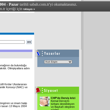
04 - Pazar
tarihli sabah.com.tr'yi okumaktasınız.
.tr içeriği için
tıklayın »
pınağının da bulunduğu
ıldı. Olimpiyatlara adını
tfi Kırdar Uluslararası
antik Konseyi (NAC) ve
CHP'de Derviş krizi
Kemal Derviş'in
 öngören ve imam hatip
türbanı destekleyen
ran tasarı 13 Mayıs 2004
ve Baykal'ı eleştiren
sözleri
...