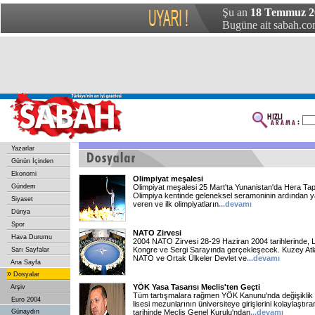
Şu an
18 Temmuz 20
Bugüne ait sabah.com
Yazarlar
Günün İçinden
Ekonomi
Olimpiyat meşalesi
Gündem
Olimpiyat meşalesi 25 Mart'ta Yunanistan'da Hera Ta
Olimpiya kentinde geleneksel seramoninin ardından yak
Siyaset
veren ve ilk olimpiyatların
...devamı
Dünya
Spor
NATO Zirvesi
Hava Durumu
2004 NATO Zirvesi 28-29 Haziran 2004 tarihlerinde, Lü
Kongre ve Sergi Sarayında gerçekleşecek. Kuzey Atl
Sarı Sayfalar
NATO ve Ortak Ülkeler Devlet ve
...devamı
Ana Sayfa
»
Dosyalar
YÖK Yasa Tasarısı Meclis'ten Geçti
Arşiv
Tüm tartışmalara rağmen YÖK Kanunu'nda değişiklik
Euro 2004
lisesi mezunlarının üniversiteye girişlerini kolaylaştı
Günaydın
tarihinde Meclis Genel Kurulu'ndan
...devamı