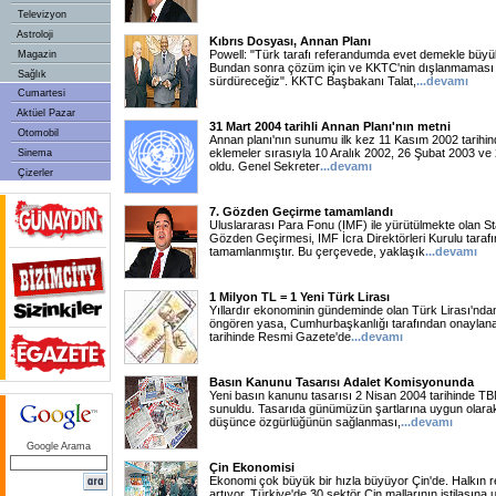
Televizyon
Astroloji
Kıbrıs Dosyası, Annan Planı
Powell: "Türk tarafı referandumda evet demekle büyük 
Magazin
Bundan sonra çözüm için ve KKTC'nin dışlanmaması i
Sağlık
sürdüreceğiz". KKTC Başbakanı Talat,
...devamı
Cumartesi
Aktüel Pazar
31 Mart 2004 tarihli Annan Planı'nın metni
Otomobil
Annan planı'nın sunumu ilk kez 11 Kasım 2002 tarihin
eklemeler sırasıyla 10 Aralık 2002, 26 Şubat 2003 ve 
Sinema
oldu. Genel Sekreter
...devamı
Çizerler
7. Gözden Geçirme tamamlandı
Uluslararası Para Fonu (IMF) ile yürütülmekte olan S
Gözden Geçirmesi, IMF İcra Direktörleri Kurulu taraf
tamamlanmıştır. Bu çerçevede, yaklaşık
...devamı
1 Milyon TL = 1 Yeni Türk Lirası
Yıllardır ekonominin gündeminde olan Türk Lirası'ndan a
öngören yasa, Cumhurbaşkanlığı tarafından onayla
tarihinde Resmi Gazete'de
...devamı
Basın Kanunu Tasarısı Adalet Komisyonunda
Yeni basın kanunu tasarısı 2 Nisan 2004 tarihinde 
sunuldu. Tasarıda günümüzün şartlarına uygun olara
düşünce özgürlüğünün sağlanması,
...devamı
Google Arama
Çin Ekonomisi
Ekonomi çok büyük bir hızla büyüyor Çin'de. Halkın 
artıyor. Türkiye'de 30 sektör Çin mallarının istilasın