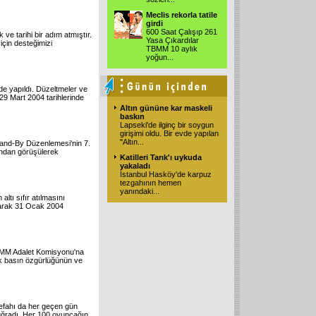
Meclis rekorla tatile
girdi
600 Saat Çalışıp 261
ve tarihi bir adım atmıştır.
Yasa Çıkardılar
çin desteğimizi
TBMM 10 aylık
yoğun
...
de yapıldı. Düzeltmeler ve
29 Mart 2004 tarihlerinde
Altın gününe kar maskeli
baskın
Lapseki'de ilginç bir soygun
girişimi oldu. Bir evde yapılan
"Altın
...
tand-By Düzenlemesi'nin 7.
ından görüşülerek
Katilleri Tarık'ı uykuda
yakaladı
İstanbul Hasköy'de karpuz
tezgahının hemen
yanındaki
...
ltı sıfır atılmasını
narak 31 Ocak 2004
TBMM Adalet Komisyonu'na
k basın özgürlüğünün ve
refahı da her geçen gün
a uğradı. Her 100 oyuncağın