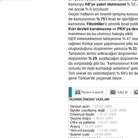
kamuoyu
AB'ye yakın olunmasını
% 52, 
ise ancak % 6 arzuluyor.
Geçen haftanın en önemli tartışma konusu ol
de kamuoyunun
% 75'i
İsrail ile işbirliği
kanısında.
Filistinliler
'e yönelik İsrail poli
Kürt devleti kurulmasına
ve
PKK'ya des
inanılması da bu olumsuz bakışta etkili.
DEP milletveklerinin tahliyesine % 47 o
rağmen Kürtçe yayın yapılmasının ülke bü
oluşturduğunu düşünenler yalnızca
% 31
Tahliyenin terörü arttıracağını düşünenler
düşünenler
% 29
, azaltacağını düşünenle
da vurguladığı gibi bu, "kamuoyunun Kürt
zorunlu bir ilişki kurmadığı anlamına" geli
Son olarak da vatandaşların % 69'u bir d
gene Türkiye'de yaşamak istiyor.
YAZARIN ÖNCEKİ YAZILARI
Siyaset ayarı
/ 15-07-2004
İlişkiler zayıflamış değil
/ 13-07-2004
Emperyal düşler
/ 11-07-2004
Seçime doğru
/ 08-07-2004
Öfke ve patlama
/ 04-07-2004
Arayış
/ 01-07-2004
Yeni yol kavşağı
/ 27-06-2004
Bulanık sular
/ 24-06-2004