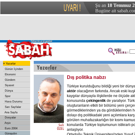
Şu an
18 Temmuz 20
Bugüne ait sabah.com
»
Yazarlar
Günün İçinden
Ekonomi
Dış politika nabzı
Gündem
Siyaset
Türkiye kurulduğunu bildiği yeni bir dün
aktör
olacağının farkında. Ancak eski kuşkul
Dünya
kaygılar dünyayla ilişkilerde ne ölçüde akt
Spor
konusunda
çekingenlik
de yaratıyor. Tür
Hava Durumu
oluşturanların etkili bir bölümü yeni çerçe
Sarı Sayfalar
görmediklerinden ya da gördüklerinden 
Ana Sayfa
dolayı dış politikadaki yeni açılımlara karş
Dosyalar
görülen muhafazakarlığın bir kısmı kamuo
Arşiv
konularda Türkiye toplumunun istikrarlı p
Euro 2004
anlaşlıyor.
Günaydın
Ortadoğu Teknik Üniversitesi'nden Yusuf 