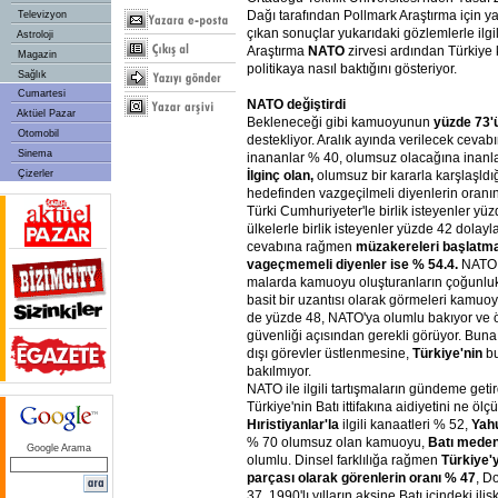
Dağı tarafından Pollmark Araştırma için y
Televizyon
çıkan sonuçlar yukarıdaki gözlemlerle ilgil
Astroloji
Araştırma
NATO
zirvesi ardından Türkiy
Magazin
politikaya nasıl baktığını gösteriyor.
Sağlık
Cumartesi
NATO değiştirdi
Aktüel Pazar
Bekleneceği gibi kamuoyunun
yüzde 73'ü
Otomobil
destekliyor. Aralık ayında verilecek ceva
Sinema
inananlar % 40, olumsuz olacağına inanl
Çizerler
İlginç olan,
olumsuz bir kararla karşlaşldığ
hedefinden vazgeçilmeli diyenlerin oranı
Türki Cumhuriyeter'le birlik isteyenler y
ülkelerle birlik isteyenler yüzde 42 dolayl
cevabına rağmen
müzakereleri başlatm
vageçmemeli diyenler ise % 54.4.
NATO z
malarda kamuoyu oluşturanların çoğunlu
basit bir uzantısı olarak görmeleri kamuo
de yüzde 48, NATO'ya olumlu bakıyor ve ö
güvenliği açısından gerekli görüyor. Bun
dışı görevler üstlenmesine,
Türkiye'nin
bu
bakılmıyor.
NATO ile ilgili tartışmaların gündeme getir
Türkiye'nin Batı ittifakına aidiyetini ne ölçü
Hıristiyanlar'la
ilgili kanaatleri % 52,
Yahu
% 70 olumsuz olan kamuoyu,
Batı meden
Google Arama
olumlu. Dinsel farklılığa rağmen
Türkiye'y
parçası olarak görenlerin oranı % 47
, D
37. 1990'lı yılların aksine Batı içindeki ili