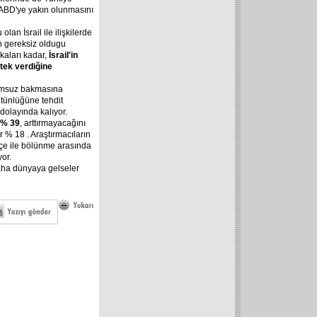
ABD'ye yakın olunmasını
an İsrail ile ilişkilerde
nin gereksiz oldugu
tikaları kadar,
İsrail'in
tek verdiğine
lumsuz bakmasına
tünlüğüne tehdit
dolayında kalıyor.
% 39
, arttırmayacağını
r % 18 . Araştırmacıların
çe ile bölünme arasında
yor.
aha dünyaya gelseler