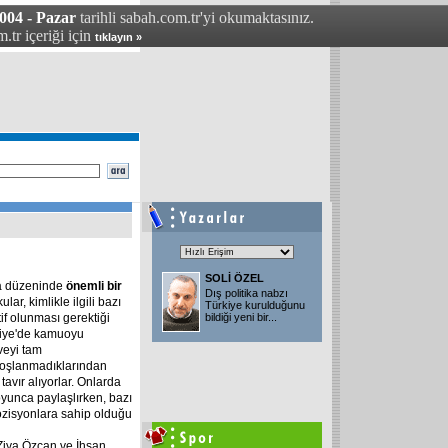
04 - Pazar
tarihli sabah.com.tr'yi okumaktasınız.
.tr içeriği için
tıklayın »
SOLİ ÖZEL
ya düzeninde
önemli bir
Dış politika nabzı
ar, kimlikle ilgili bazı
Türkiye kurulduğunu
if olunması gerektiği
bildiği yeni bir
...
kiye'de kamuoyu
veyi tam
hoşlanmadıklarından
 tavır alıyorlar. Onlarda
yunca paylaşlırken, bazı
ozisyonlara sahip olduğu
Ziya Özcan ve İhsan