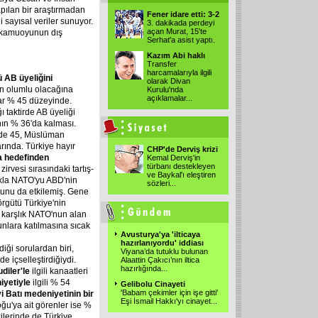
apılan bir araştırmadan
Fener idare etti: 3-2
i sayısal veriler sunuyor.
3. dakikada perdeyi
açan Murat, 15'te
e kamuoyunun dış
Serhat'a asist yaptı.
Kazım Abi haklı
Transfer
harcamalarıyla ilgili
 AB üyeliğini
olarak Divan
bın olumlu olacağına
Kurulu'nda
açıklamalar
...
ar % 45 düzeyinde.
ı taktirde AB üyeliği
nın % 36'da kalması.
üzde 45, Müslüman
arında. Türkiye hayır
CHP'de Derviş krizi
a hedefinden
Kemal Derviş'in
türbanı destekleyen
irvesi sırasındaki tartış-
ve Baykal'ı eleştiren
kla NATO'yu ABD'nin
sözleri
...
yunu da etkilemiş. Gene
rgütü Türkiye'nin
a karşlık NATO'nun alan
nlara katılmasına sıcak
Avusturya'ya 'ilticaya
hazırlanıyordu' iddiası
diği sorulardan biri,
Viyana’da tutuklu bulunan
de içselleştirdiğiydi.
Alaattin Çakıcı’nın iltica
hazırlığında
...
diler'le
ilgili kanaatleri
iyetiyle
ilgili % 54
Gelibolu Cinayeti
'Babam çekimler için işe gitti'
i Batı medeniyetinin bir
Eşi İsmail Hakkı'yı cinayet
...
oğu'ya ait görenler ise %
şkilerinde de Türkiye