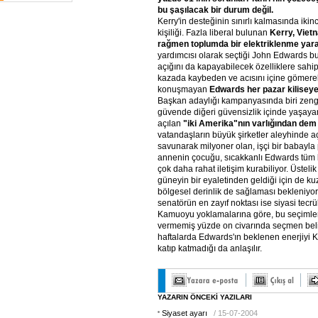
bu şaşılacak bir durum değil.
Kerry'in desteğinin sınırlı kalmasında iki
kişiliği. Fazla liberal bulunan
Kerry, Viet
rağmen toplumda bir elektriklenme yar
yardımcısı olarak seçtiği John Edwards bu
açığını da kapayabilecek özelliklere sahi
kazada kaybeden ve acısını içine gömer
konuşmayan
Edwards her pazar kiliseye 
Başkan adaylığı kampanyasında biri zengin 
güvende diğeri güvensizlik içinde yaşayan
açılan
"iki Amerika"nın varlığından dem
vatandaşların büyük şirketler aleyhinde aç
savunarak milyoner olan, işçi bir babayla
annenin çocuğu, sıcakkanlı Edwards tüm bu
çok daha rahat iletişim kurabiliyor. Üste
güneyin bir eyaletinden geldiği için de k
bölgesel derinlik de sağlaması bekleniyor
senatörün en zayıf noktası ise siyasi tecrü
Kamuoyu yoklamalarına göre, bu seçimler
vermemiş yüzde on civarında seçmen bel
haftalarda Edwards'ın beklenen enerjiyi
katıp katmadığı da anlaşılır.
YAZARIN ÖNCEKİ YAZILARI
Siyaset ayarı
/ 15-07-2004