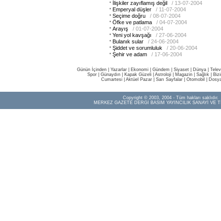
İlişkiler zayıflamış değil
/ 13-07-2004
Emperyal düşler
/ 11-07-2004
Seçime doğru
/ 08-07-2004
Öfke ve patlama
/ 04-07-2004
Arayış
/ 01-07-2004
Yeni yol kavşağı
/ 27-06-2004
Bulanık sular
/ 24-06-2004
Şiddet ve sorumluluk
/ 20-06-2004
Şehir ve adam
/ 17-06-2004
Günün İçinden
|
Yazarlar
|
Ekonomi
|
Gündem
|
Siyaset
|
Dünya |
Telev
Spor
|
Günaydın
|
Kapak Güzeli
|
Astroloji
|
Magazin
|
Sağlık
|
Biz
Cumartesi
|
Aktüel Pazar
|
Sarı Sayfalar
|
Otomobil
|
Dosya
Copyright © 2003, 2004 - Tüm hakları saklıdır.
MERKEZ GAZETE DERGİ BASIM YAYINCILIK SANAYİ VE T