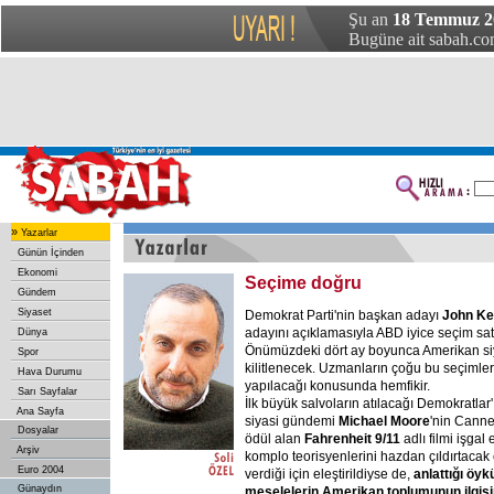
Şu an
18 Temmuz 20
Bugüne ait sabah.com
»
Yazarlar
Günün İçinden
Ekonomi
Seçime doğru
Gündem
Siyaset
Demokrat Parti'nin başkan adayı
John Ke
adayını açıklamasıyla ABD iyice seçim sath
Dünya
Önümüzdeki dört ay boyunca Amerikan si
Spor
kilitlenecek. Uzmanların çoğu bu seçimleri
Hava Durumu
yapılacağı konusunda hemfikir.
Sarı Sayfalar
İlk büyük salvoların atılacağı Demokratlar
Ana Sayfa
siyasi gündemi
Michael Moore
'nin Canne
Dosyalar
ödül alan
Fahrenheit 9/11
adlı filmi işgal
Arşiv
komplo teorisyenlerini hazdan çıldırtacak 
Euro 2004
verdiği için eleştirildiyse de,
anlattığı öyk
Günaydın
meselelerin Amerikan toplumunun ilgisi