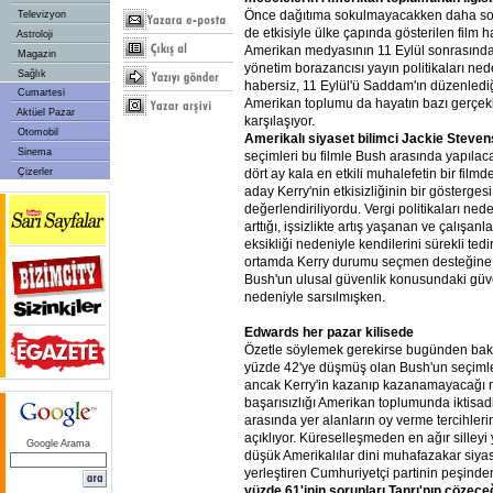
Önce dağıtıma sokulmayacakken daha s
Televizyon
de etkisiyle ülke çapında gösterilen film has
Astroloji
Amerikan medyasının 11 Eylül sonrasındaki
Magazin
yönetim borazancısı yayın politikaları ne
Sağlık
habersiz, 11 Eylül'ü Saddam'ın düzenledi
Cumartesi
Amerikan toplumu da hayatın bazı gerçekl
Aktüel Pazar
karşılaşıyor.
Otomobil
Amerikalı siyaset bilimci Jackie Steven
Sinema
seçimleri bu filmle Bush arasında yapıla
Çizerler
dört ay kala en etkili muhalefetin bir fil
aday Kerry'nin etkisizliğinin bir gösterges
değerlendiriliyordu. Vergi politikaları neden
arttığı, işsizlikte artış yaşanan ve çalışan
eksikliği nedeniyle kendilerini sürekli tedir
ortamda Kerry durumu seçmen desteğine t
Bush'un ulusal güvenlik konusundaki güveni
nedeniyle sarsılmışken.
Edwards her pazar kilisede
Özetle söylemek gerekirse bugünden bakı
yüzde 42'ye düşmüş olan Bush'un seçim
ancak Kerry'in kazanıp kazanamayacağı 
başarısızlığı Amerikan toplumunda iktisa
arasında yer alanların oy verme tercihlerin
açıklıyor. Küreselleşmeden en ağır silleyi 
Google Arama
düşük Amerikalılar dini muhafazakar siya
yerleştiren Cumhuriyetçi partinin peşinden
yüzde 61'inin sorunları Tanrı'nın çözece