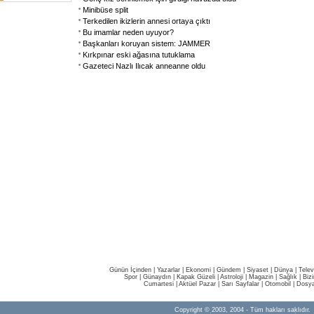
Minibüse split
Terkedilen ikizlerin annesi ortaya çıktı
Bu imamlar neden uyuyor?
Başkanları koruyan sistem: JAMMER
Kırkpınar eski ağasına tutuklama
Gazeteci Nazlı Ilıcak anneanne oldu
Günün İçinden
|
Yazarlar
|
Ekonomi
|
Gündem
|
Siyaset
|
Dünya |
Telev
Spor
|
Günaydın
|
Kapak Güzeli
|
Astroloji
|
Magazin
|
Sağlık
|
Biz
Cumartesi
|
Aktüel Pazar
|
Sarı Sayfalar
|
Otomobil
|
Dosya
Copyright © 2003, 2004 - Tüm hakları saklıdır.