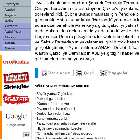
"Avcı" lakaplı polis müdürü Şentürk Demiralp Temmu
Televizyon
Cinayet Büro Amiri görevindeyden Çakıcı'yı yakalamak
Astroloji
görevlendirildi. Şüphe uyandırmaması için Pendik'e p
Magazin
gönderildi. Hatta bu nedenle "Harcandı" yorumları bil
Sağlık
sonra özel bir ekiple Amerika'ya gitti. Çakıcı'yı yakın 
Cumartesi
anda Ankara'dan gelen emirle yurda döndü ve kendisi
Aktüel Pazar
Başkomiser Demiralp Söylemezler Çetesi'ni çökertilm
Otomobil
ve Selçuk Parsedan'ın yakalanması gibi birçok başar
Sinema
gerçekleştirmişti. Aynı tarihlerde ANAP'lı Devlet Baka
Çizerler
Alaatin Çakıcı'ya Demiralp'in ABD'ye gittiğini haber ve
görüşmeleri basına yansımıştı.
DİĞER GÜNÜN İÇİNDEN HABERLERİ
Büyük yarışa 7 gün kaldı
Polisleri gasp ettiler
"Kurusıkı" korkutuyor
Piyangoda milyon dönemi
Dedeyi kahreden hata
Sunat toprağa verildi
Parayı geri alamadan yakayı ele verdiler
Google Arama
Hiçbir şey yapamadan izlediler
"O mirasta hakkım var" dedi, öldürdü
Genç kız serinlemek için girdiği havuzda öldü