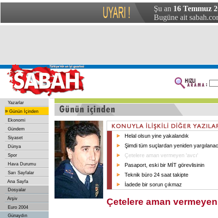
Şu an
16 Temmuz 2
Bugüne ait sabah.com
Yazarlar
»
Günün İçinden
Ekonomi
Gündem
Helal olsun yine yakalandık
Siyaset
Şimdi tüm suçlardan yeniden yargılana
Dünya
Çetelere aman vermeyen 'avcı'
Spor
Hava Durumu
Pasaport, eski bir MİT görevlisinin
Sarı Sayfalar
Teknik büro 24 saat takipte
Ana Sayfa
İadede bir sorun çıkmaz
Dosyalar
Arşiv
Çetelere aman vermeyen 
Euro 2004
Günaydın