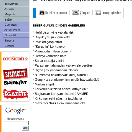
Televizyon
Astroloji
Magazin
Sağlık
Cumartesi
DİĞER GÜNÜN İÇİNDEN HABERLERİ
Aktüel Pazar
Helal olsun yine yakalandık
Otomobil
Büyük yarışa 7 gün kaldı
Sinema
Polisleri gasp ettiler
Çizerler
"Kurusıkı" korkutuyor
Piyangoda milyon dönemi
Dedeyi kahreden hata
Sunat toprağa verildi
Parayı geri alamadan yakayı ele verdiler
Hiçbir şey yapamadan izlediler
"O mirasta hakkım var" dedi, öldürdü
Genç kız serinlemek için girdiği havuzda öldü
Minibüse split
Terkedilen ikizlerin annesi ortaya çıktı
Başkanları koruyan sistem: JAMMER
Kırkpınar eski ağasına tutuklama
Gazeteci Nazlı Ilıcak anneanne oldu
Google Arama