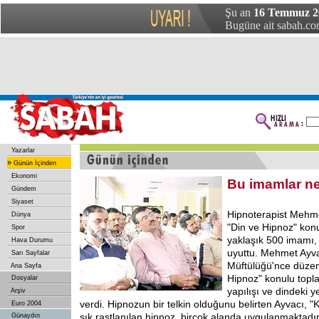
Şu an
16 Temmuz 2
Bugüne ait sabah.com
Yazarlar
»
Günün İçinden
Ekonomi
Bu imamlar n
Gündem
Siyaset
Hipnoterapist Mehmet
Dünya
"Din ve Hipnoz" konu
Spor
yaklaşık 500 imamı
Hava Durumu
uyuttu. Mehmet Ayva
Sarı Sayfalar
Müftülüğü'nce düzen
Ana Sayfa
Hipnoz" konulu topl
Dosyalar
yapılışı ve dindeki y
Arşiv
verdi. Hipnozun bir telkin olduğunu belirten Ayvacı, 
Euro 2004
sık rastlanılan hipnoz, birçok alanda uygulanmaktadır
Günaydın