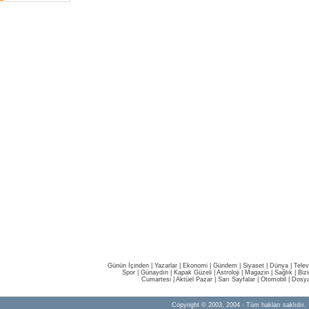
Günün İçinden
|
Yazarlar
|
Ekonomi
|
Gündem
|
Siyaset
|
Dünya |
Telev
Spor
|
Günaydın
|
Kapak Güzeli
|
Astroloji
|
Magazin
|
Sağlık
|
Biz
Cumartesi
|
Aktüel Pazar
|
Sarı Sayfalar
|
Otomobil
|
Dosya
Copyright © 2003, 2004 - Tüm hakları saklıdır.