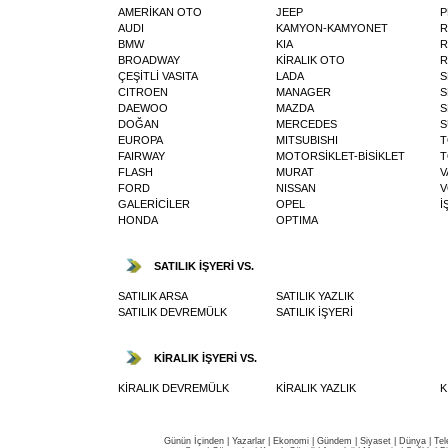
AMERİKAN OTO
JEEP
P
AUDI
KAMYON-KAMYONET
R
BMW
KIA
R
BROADWAY
KİRALIK OTO
R
ÇEŞİTLİ VASITA
LADA
S
CITROEN
MANAGER
S
DAEWOO
MAZDA
S
DOĞAN
MERCEDES
S
EUROPA
MITSUBISHI
T
FAIRWAY
MOTORSİKLET-BİSİKLET
T
FLASH
MURAT
V
FORD
NISSAN
V
GALERİCİLER
OPEL
İ
HONDA
OPTIMA
SATILIK İŞYERİ VS.
SATILIK ARSA
SATILIK YAZLIK
SATILIK DEVREMÜLK
SATILIK İŞYERİ
KİRALIK İŞYERİ VS.
KİRALIK DEVREMÜLK
KİRALIK YAZLIK
K
Günün İçinden
|
Yazarlar
|
Ekonomi
|
Gündem
|
Siyaset
|
Dünya |
Tel