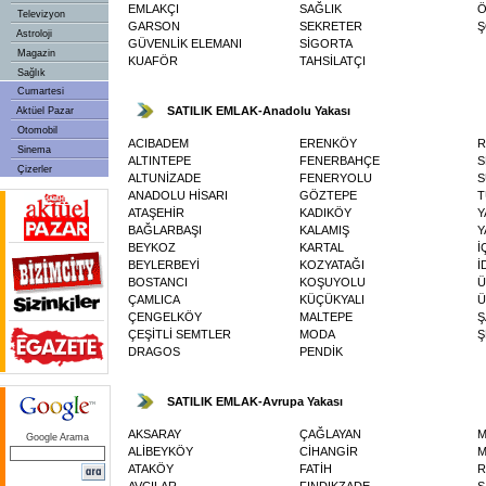
EMLAKÇI
SAĞLIK
Ö
Televizyon
GARSON
SEKRETER
Ş
Astroloji
GÜVENLİK ELEMANI
SİGORTA
Magazin
KUAFÖR
TAHSİLATÇI
Sağlık
Cumartesi
SATILIK EMLAK-Anadolu Yakası
Aktüel Pazar
Otomobil
ACIBADEM
ERENKÖY
R
Sinema
ALTINTEPE
FENERBAHÇE
S
Çizerler
ALTUNİZADE
FENERYOLU
S
ANADOLU HİSARI
GÖZTEPE
T
ATAŞEHİR
KADIKÖY
Y
BAĞLARBAŞI
KALAMIŞ
Y
BEYKOZ
KARTAL
İ
BEYLERBEYİ
KOZYATAĞI
İ
BOSTANCI
KOŞUYOLU
Ü
ÇAMLICA
KÜÇÜKYALI
Ü
ÇENGELKÖY
MALTEPE
Ş
ÇEŞİTLİ SEMTLER
MODA
Ş
DRAGOS
PENDİK
SATILIK EMLAK-Avrupa Yakası
AKSARAY
ÇAĞLAYAN
M
Google Arama
ALİBEYKÖY
CİHANGİR
M
ATAKÖY
FATİH
R
AVCILAR
FINDIKZADE
S