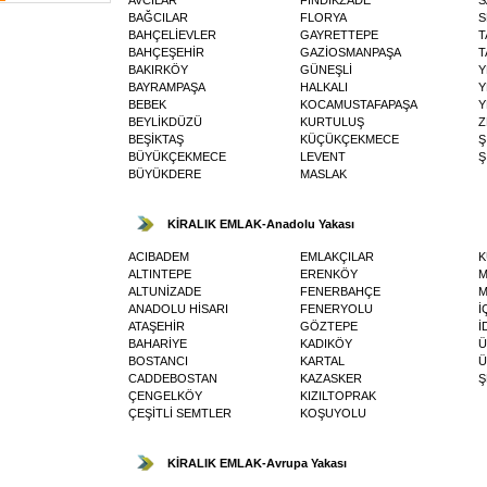
BAĞCILAR
FLORYA
S
BAHÇELİEVLER
GAYRETTEPE
T
BAHÇEŞEHİR
GAZİOSMANPAŞA
T
BAKIRKÖY
GÜNEŞLİ
Y
BAYRAMPAŞA
HALKALI
Y
BEBEK
KOCAMUSTAFAPAŞA
Y
BEYLİKDÜZÜ
KURTULUŞ
Z
BEŞİKTAŞ
KÜÇÜKÇEKMECE
Ş
BÜYÜKÇEKMECE
LEVENT
Ş
BÜYÜKDERE
MASLAK
KİRALIK EMLAK-Anadolu Yakası
ACIBADEM
EMLAKÇILAR
K
ALTINTEPE
ERENKÖY
M
ALTUNİZADE
FENERBAHÇE
ANADOLU HİSARI
FENERYOLU
İ
ATAŞEHİR
GÖZTEPE
İ
BAHARİYE
KADIKÖY
Ü
BOSTANCI
KARTAL
Ü
CADDEBOSTAN
KAZASKER
Ş
ÇENGELKÖY
KIZILTOPRAK
ÇEŞİTLİ SEMTLER
KOŞUYOLU
KİRALIK EMLAK-Avrupa Yakası