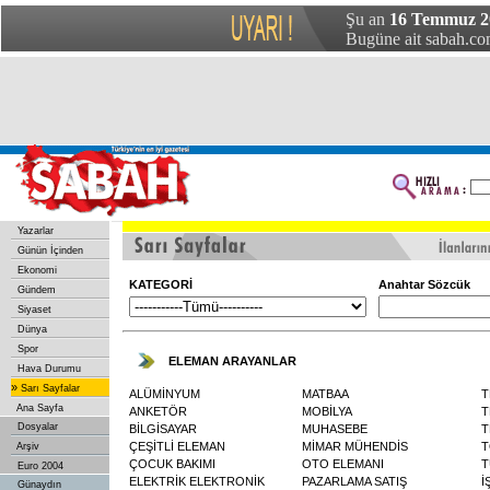
Şu an
16 Temmuz 2
Bugüne ait sabah.com
Yazarlar
Günün İçinden
Ekonomi
KATEGORİ
Anahtar Sözcük
Gündem
Siyaset
Dünya
Spor
ELEMAN ARAYANLAR
Hava Durumu
»
Sarı Sayfalar
ALÜMİNYUM
MATBAA
T
Ana Sayfa
ANKETÖR
MOBİLYA
T
Dosyalar
BİLGİSAYAR
MUHASEBE
T
ÇEŞİTLİ ELEMAN
MİMAR MÜHENDİS
T
Arşiv
ÇOCUK BAKIMI
OTO ELEMANI
T
Euro 2004
ELEKTRİK ELEKTRONİK
PAZARLAMA SATIŞ
İ
Günaydın