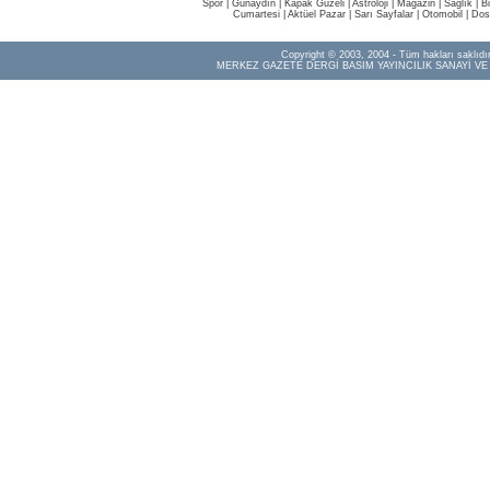
Spor
|
Günaydın
|
Kapak Güzeli
|
Astroloji
|
Magazin
|
Sağlık
|
B
Cumartesi
|
Aktüel Pazar
|
Sarı Sayfalar
|
Otomobil
|
Dos
Copyright © 2003, 2004 - Tüm hakları saklıdır
MERKEZ GAZETE DERGİ BASIM YAYINCILIK SANAYİ VE 