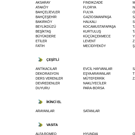
AKSARAY
FINDIKZADE
M
ATAKÖY
FLORYA
N
BAHÇELİEVLER
FULYA
O
BAHÇEŞEHİR
GAZİOSMANPAŞA
S
BAKIRKÖY
HALKALI
S
BEYLİKDÜZÜ
KOCAMUSTAFAPAŞA
T
BEŞİKTAŞ
KURTULUŞ
T
BÜYÜKDERE
KÜÇÜKÇEKMECE
Y
ETİLER
LEVENT
Z
FATİH
MECİDİYEKÖY
Ş
ÇEŞİTLİ
ANTİKACILAR
EVCİL HAYVANLAR
S
DEKORASYON
EŞYA ARAYANLAR
T
DERS VERENLER
MÜTEFERRİK
Z
DEVREDENLER
NAKLİYECİLER
DUYURU
PARA-BORSA
İKİNCİ EL
ARAYANLAR
SATANLAR
VASITA
ALFA ROMEO
HYUNDAI
O