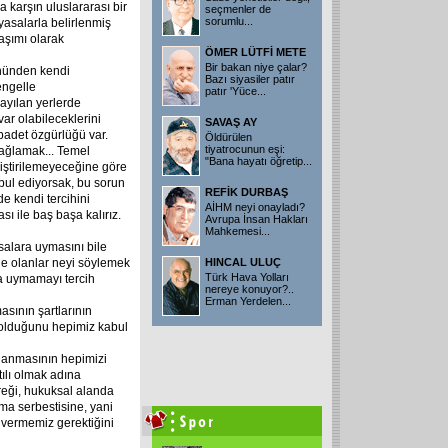
karşın uluslararası bir
seçmenler de
sorumlu
...
asalarla belirlenmiş
aşımı olarak
ÖMER LÜTFİ METE
Bir bakan niye çalar?
nünden kendi
Bazı siyasiler patır
 engelle
patır 'Yüce
...
ayılan yerlerde
var olabileceklerini
SAVAŞ AY
ibadet özgürlüğü var.
Öldürülen
tiyatrocunun eşi:
ağlamak... Temel
"Bana hayatı öğretip
...
ğiştirilemeyeceğine göre
bul ediyorsak, bu sorun
REFİK DURBAŞ
de kendi tercihini
AİHM neyi onayladı?
ı ile baş başa kalırız.
Avrupa İnsan Hakları
Mahkemesi
...
alara uymasını bile
nde olanlar neyi söylemek
HINCAL ULUÇ
Türk Hava Yolları
a uymamayı tercih
nereye konuyor?..
Erman Yerdelen
...
masının şartlarının
 olduğunu hepimiz kabul
ğlanmasının hepimizi
tılı olmak adına
reği, hukuksal alanda
ama serbestisine, yani
n vermemiz gerektiğini