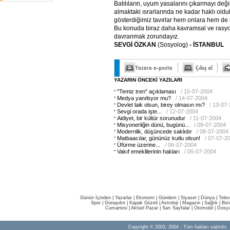
Batılıların, uyum yasalarını çıkarmayı deği
almaktaki ısrarlarında ne kadar haklı olduk
gösterdiğimiz tavırlar hem onlara hem de 
Bu konuda biraz daha kavramsal ve rasy
davranmak zorundayız.
SEVGİ ÖZKAN
(Sosyolog)
- İSTANBUL
YAZARIN ÖNCEKİ YAZILARI
"Temiz tren" açıklaması
/ 15-07-2004
Medya yanıltıyor mu?
/ 14-07-2004
Devlet laik olsun, birey olmasın mı?
/ 13-07
Sevgi orada işte...
/ 12-07-2004
Aidiyet, bir kültür sorunudur
/ 11-07-2004
Misyonerliğin dünü, bugünü...
/ 09-07-2004
Modernlik, düşüncede saklıdır
/ 08-07-2004
Matbaacılar, gününüz kutlu olsun!
/ 07-07-2
Üfürme üzerine...
/ 06-07-2004
Vakıf emeklilerinin hakları
/ 05-07-2004
Günün İçinden
|
Yazarlar
|
Ekonomi
|
Gündem
|
Siyaset
|
Dünya |
Telev
Spor
|
Günaydın
|
Kapak Güzeli
|
Astroloji
|
Magazin
|
Sağlık
|
Biz
Cumartesi
|
Aktüel Pazar
|
Sarı Sayfalar
|
Otomobil
|
Dosya
Copyright © 2003, 2004 - Tüm hakları saklıdır.