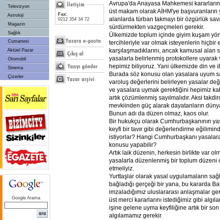
Avrupa'da Anayasa Mahkemesi kararlarına 
Televizyon
üst makam olarak AİHM'ye başvuranların y
Fax:
Astroloji
alanlarda türban takmayı bir özgürlük sav
0212 354 34 72
Magazin
sürdürmekten vazgeçmeleri gerekir.
Sağlık
Ülkemizde toplum içinde giyim kuşam yö
Cumartesi
tercihleriyle var olmak isteyenlerin hiçbir
karşılaşmadıklarını, ancak kamusal alan s
Aktüel Pazar
yasalarla belirlenmiş protokollere uyarak 
Otomobil
hepimiz biliyoruz. Yani ülkemizde din ve 
Sinema
Burada söz konusu olan yasalara uyum s
Çizerler
varoluş değerlerini belirleyen yasalar de
ve yasalara uymak gerektiğini hepimiz ka
artık çözümlenmiş sayılmalıdır. Aksi takdir
mevkiinden güç alarak dayatanların dünyas
Bunun adı da düzen olmaz, kaos olur.
Bir hukukçu olarak Cumhurbaşkanının yas
keyfi bir tavır gibi değerlendirme eğilimi
istiyorlar? Hangi Cumhurbaşkanı yasalar
konusu yapabilir?
Artık laik düzenin, herkesin birlikte var ol
yasalarla düzenlenmiş bir toplum düzeni
etmeliyiz.
Yurttaşlar olarak yasal uygulamaların sa
bağladığı gerçeği bir yana, bu kararda Ba
imzaladığımız uluslararası anlaşmalar ge
Google Arama
üst merci kararlarını istediğimiz gibi algıl
işine gelene uyma keyfiliğine artık bir so
algılamamız gerekir.