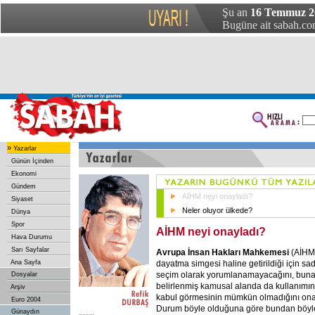
Şu an
16 Temmuz 2
Bugüne ait sabah.com
»
Yazarlar
Günün İçinden
Ekonomi
Gündem
AİHM neyi onayladı?
Siyaset
Neler oluyor ülkede?
Dünya
Spor
AİHM neyi onayladı?
Hava Durumu
Sarı Sayfalar
Avrupa İnsan Hakları Mahkemesi
(AİHM)
dayatma simgesi haline getirildiği için sad
Ana Sayfa
seçim olarak yorumlanamayacağını, buna 
Dosyalar
belirlenmiş kamusal alanda da kullanımının
Arşiv
kabul görmesinin mümkün olmadığını ona
Euro 2004
Durum böyle olduğuna göre bundan böyl
Günaydın