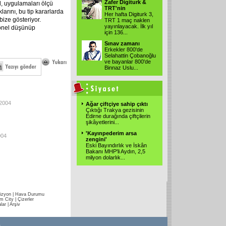
Zafer Digiturk &
l, uygulamaları ölçü
TRT'nin
larını, bu tip kararlarda
Her hafta Digiturk 3,
bize gösteriyor.
TRT 1 maç naklen
yayınlayacak. İlk yıl
onel düşünüp
için 136
...
Sınav zamanı
Erkekler 800'de
Selahattin Çobanoğlu
ve bayanlar 800'de
Binnaz Uslu
...
-2004
Ağar çiftçiye sahip çıktı
Çıktığı Trakya gezisinin
Edirne durağında çiftçilerin
şikâyetlerini
...
'Kayınpederim arsa
004
zengini'
Eski Bayındırlık ve İskân
Bakanı MHP'li Aydın, 2,5
milyon dolarlık
...
izyon
|
Hava Durumu
im City
|
Çizerler
lar
|
Arşiv