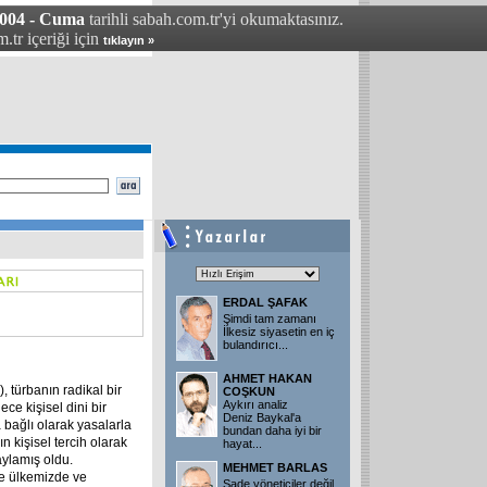
004 - Cuma
tarihli sabah.com.tr'yi okumaktasınız.
.tr içeriği için
tıklayın »
ERDAL ŞAFAK
Şimdi tam zamanı
İlkesiz siyasetin en iç
bulandırıcı
...
AHMET HAKAN
, türbanın radikal bir
COŞKUN
Aykırı analiz
ece kişisel dini bir
Deniz Baykal'a
bağlı olarak yasalarla
bundan daha iyi bir
 kişisel tercih olarak
hayat
...
ylamış oldu.
MEHMET BARLAS
e ülkemizde ve
Sade yöneticiler değil,