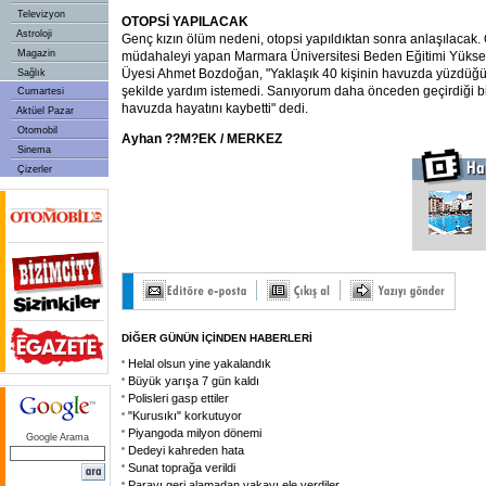
Televizyon
OTOPSİ YAPILACAK
Astroloji
Genç kızın ölüm nedeni, otopsi yapıldıktan sonra anlaşılacak.
Magazin
müdahaleyi yapan Marmara Üniversitesi Beden Eğitimi Yükse
Üyesi Ahmet Bozdoğan, "Yaklaşık 40 kişinin havuzda yüzdüğü 
Sağlık
şekilde yardım istemedi. Sanıyorum daha önceden geçirdiği bi
Cumartesi
havuzda hayatını kaybetti" dedi.
Aktüel Pazar
Otomobil
Ayhan ??M?EK / MERKEZ
Sinema
Çizerler
DİĞER GÜNÜN İÇİNDEN HABERLERİ
Helal olsun yine yakalandık
Büyük yarışa 7 gün kaldı
Polisleri gasp ettiler
"Kurusıkı" korkutuyor
Piyangoda milyon dönemi
Google Arama
Dedeyi kahreden hata
Sunat toprağa verildi
Parayı geri alamadan yakayı ele verdiler