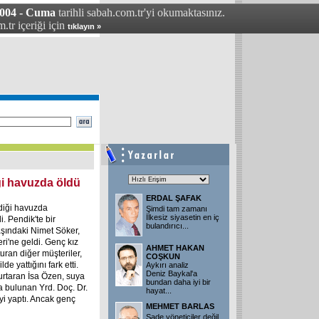
004 - Cuma
tarihli sabah.com.tr'yi okumaktasınız.
.tr içeriği için
tıklayın »
ği havuzda öldü
ERDAL ŞAFAK
rdiği havuzda
Şimdi tam zamanı
İlkesiz siyasetin en iç
. Pendik'te bir
bulandırıcı
...
aşındaki Nimet Söker,
ri'ne geldi. Genç kız
AHMET HAKAN
uran diğer müşteriler,
COŞKUN
e yattığını fark etti.
Aykırı analiz
Deniz Baykal'a
rtaran İsa Özen, suya
bundan daha iyi bir
a bulunan Yrd. Doç. Dr.
hayat
...
i yaptı. Ancak genç
MEHMET BARLAS
Sade yöneticiler değil,