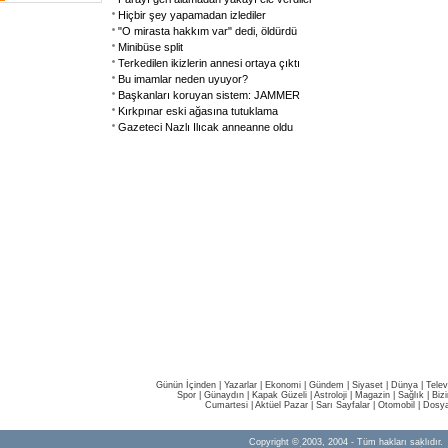
Hiçbir şey yapamadan izlediler
"O mirasta hakkım var" dedi, öldürdü
Minibüse split
Terkedilen ikizlerin annesi ortaya çıktı
Bu imamlar neden uyuyor?
Başkanları koruyan sistem: JAMMER
Kırkpınar eski ağasına tutuklama
Gazeteci Nazlı Ilıcak anneanne oldu
Günün İçinden
|
Yazarlar
|
Ekonomi
|
Gündem
|
Siyaset
|
Dünya |
Telev
Spor
|
Günaydın
|
Kapak Güzeli
|
Astroloji
|
Magazin
|
Sağlık
|
Biz
Cumartesi
|
Aktüel Pazar
|
Sarı Sayfalar
|
Otomobil
|
Dosya
Copyright © 2003, 2004 - Tüm hakları saklıdır.