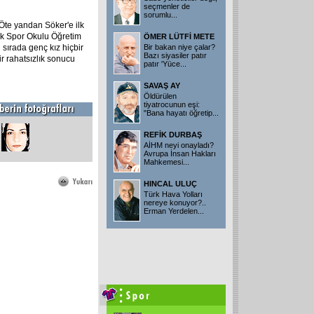
seçmenler de
sorumlu
...
 Öte yandan Söker'e ilk
k Spor Okulu Öğretim
ÖMER LÜTFİ METE
sırada genç kız hiçbir
Bir bakan niye çalar?
Bazı siyasiler patır
r rahatsızlık sonucu
patır 'Yüce
...
SAVAŞ AY
Öldürülen
tiyatrocunun eşi:
"Bana hayatı öğretip
...
REFİK DURBAŞ
AİHM neyi onayladı?
Avrupa İnsan Hakları
Mahkemesi
...
HINCAL ULUÇ
Türk Hava Yolları
nereye konuyor?..
Erman Yerdelen
...