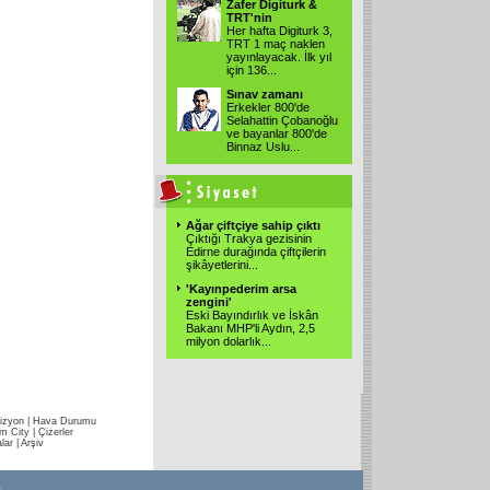
Zafer Digiturk &
TRT'nin
Her hafta Digiturk 3,
TRT 1 maç naklen
yayınlayacak. İlk yıl
için 136
...
Sınav zamanı
Erkekler 800'de
Selahattin Çobanoğlu
ve bayanlar 800'de
Binnaz Uslu
...
Ağar çiftçiye sahip çıktı
Çıktığı Trakya gezisinin
Edirne durağında çiftçilerin
şikâyetlerini
...
'Kayınpederim arsa
zengini'
Eski Bayındırlık ve İskân
Bakanı MHP'li Aydın, 2,5
milyon dolarlık
...
izyon
|
Hava Durumu
im City
|
Çizerler
lar
|
Arşiv