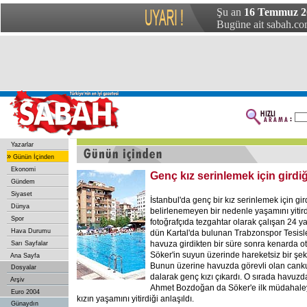
Şu an
16 Temmuz 2
Bugüne ait sabah.com
Yazarlar
»
Günün İçinden
Ekonomi
Genç kız serinlemek için girdi
Gündem
Siyaset
İstanbul'da genç bir kız serinlemek için gi
Dünya
belirlenemeyen bir nedenle yaşamını yitirdi
Spor
fotoğrafçıda tezgahtar olarak çalışan 24 y
Hava Durumu
dün Kartal'da bulunan Trabzonspor Tesisle
havuza girdikten bir süre sonra kenarda ot
Sarı Sayfalar
Söker'in suyun üzerinde hareketsiz bir şekild
Ana Sayfa
Bunun üzerine havuzda görevli olan canku
Dosyalar
dalarak genç kızı çıkardı. O sırada havuzd
Arşiv
Ahmet Bozdoğan da Söker'e ilk müdahaley
Euro 2004
kızın yaşamını yitirdiği anlaşıldı.
Günaydın