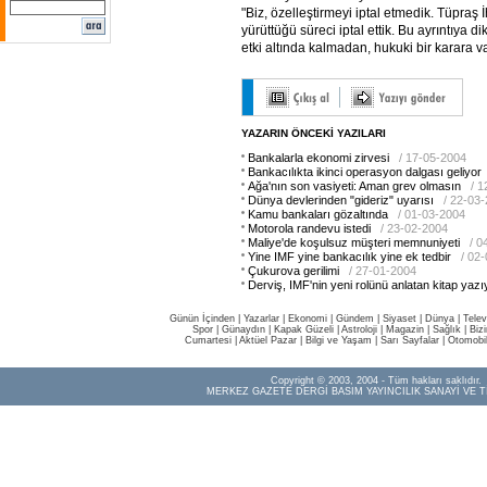
"Biz, özelleştirmeyi iptal etmedik. Tüpra
yürüttüğü süreci iptal ettik. Bu ayrıntıya d
etki altında kalmadan, hukuki bir karara va
YAZARIN ÖNCEKİ YAZILARI
Bankalarla ekonomi zirvesi
/ 17-05-2004
Bankacılıkta ikinci operasyon dalgası geliyor
Ağa'nın son vasiyeti: Aman grev olmasın
/ 
Dünya devlerinden "gideriz" uyarısı
/ 22-03
Kamu bankaları gözaltında
/ 01-03-2004
Motorola randevu istedi
/ 23-02-2004
Maliye'de koşulsuz müşteri memnuniyeti
/ 0
Yine IMF yine bankacılık yine ek tedbir
/ 02
Çukurova gerilimi
/ 27-01-2004
Derviş, IMF'nin yeni rolünü anlatan kitap yazıy
Günün İçinden
|
Yazarlar
|
Ekonomi
|
Gündem
|
Siyaset
|
Dünya |
Telev
Spor
|
Günaydın
|
Kapak Güzeli
|
Astroloji
|
Magazin
|
Sağlık
|
Biz
Cumartesi
|
Aktüel Pazar
|
Bilgi ve Yaşam
|
Sarı Sayfalar
|
Otomobi
Copyright © 2003, 2004 - Tüm hakları saklıdır.
MERKEZ GAZETE DERGİ BASIM YAYINCILIK SANAYİ VE T