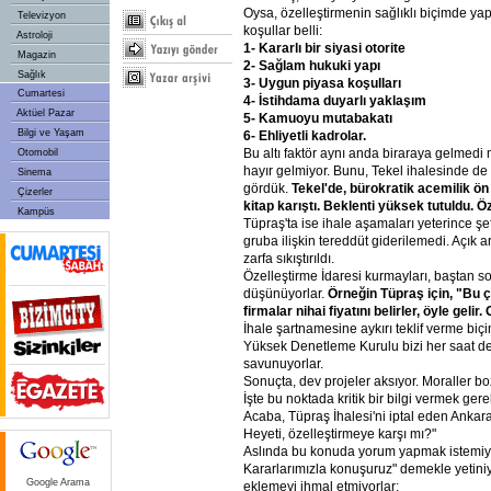
Oysa, özelleştirmenin sağlıklı biçimde ya
Televizyon
koşullar belli:
Astroloji
1- Kararlı bir siyasi otorite
Magazin
2- Sağlam hukuki yapı
Sağlık
3- Uygun piyasa koşulları
Cumartesi
4- İstihdama duyarlı yaklaşım
Aktüel Pazar
5- Kamuoyu mutabakatı
Bilgi ve Yaşam
6- Ehliyetli kadrolar.
Bu altı faktör aynı anda biraraya gelmedi
Otomobil
hayır gelmiyor. Bunu, Tekel ihalesinde de
Sinema
gördük.
Tekel'de, bürokratik acemilik ön
Çizerler
kitap karıştı. Beklenti yüksek tutuldu. 
Kampüs
Tüpraş'ta ise ihale aşamaları yeterince şef
gruba ilişkin tereddüt giderilemedi. Açık ar
zarfa sıkıştırıldı.
Özelleştirme İdaresi kurmayları, baştan so
düşünüyorlar.
Örneğin Tüpraş için, "Bu ç
firmalar nihai fiyatını belirler, öyle gelir
İhale şartnamesine aykırı teklif verme biç
Yüksek Denetleme Kurulu bizi her saat den
savunuyorlar.
Sonuçta, dev projeler aksıyor. Moraller bo
İşte bu noktada kritik bir bilgi vermek gere
Acaba, Tüpraş İhalesi'ni iptal eden Anka
Heyeti, özelleştirmeye karşı mı?"
Aslında bu konuda yorum yapmak istemiyor
Kararlarımızla konuşuruz" demekle yetiniy
Google Arama
eklemeyi ihmal etmiyorlar: