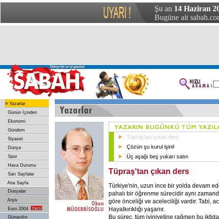
Şu an
14 Haziran 20
Bugüne ait sabah.com
»
Yazarlar
Günün İçinden
Ekonomi
Gündem
Tüpraş'tan çıkan ders
Siyaset
Çözün şu kurul işini!
Dünya
Üç aşağı beş yukarı satın
Spor
Hava Durumu
Tüpraş'tan çıkan ders
Sarı Sayfalar
Ana Sayfa
Türkiye'nin, uzun ince bir yolda devam e
Dosyalar
pahalı bir öğrenme sürecidir aynı zamanda
Arşiv
göre önceliği ve aceleciliği vardır. Tabi, ac
Hayalkırıklığı yaşanır.
Euro 2004
Bu süreç, tüm iyiniyetine rağmen bu iktidar
Günaydın