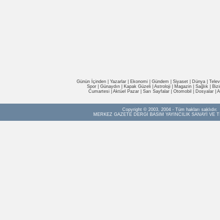
Günün İçinden
|
Yazarlar
|
Ekonomi
|
Gündem
|
Siyaset
|
Dünya |
Telev
Spor
|
Günaydın
|
Kapak Güzeli
|
Astroloji
|
Magazin
|
Sağlık
|
Biz
Cumartesi
|
Aktüel Pazar
|
Sarı Sayfalar
|
Otomobil
|
Dosyalar
|
A
Copyright © 2003, 2004 - Tüm hakları saklıdır.
MERKEZ GAZETE DERGİ BASIM YAYINCILIK SANAYİ VE T