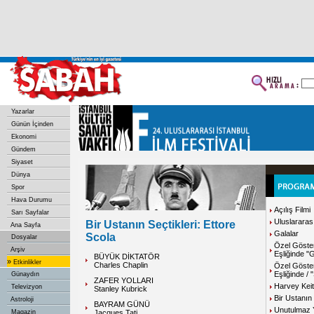
Yazarlar
Günün İçinden
Ekonomi
Gündem
Siyaset
Dünya
Spor
Hava Durumu
Açılış Filmi
Sarı Sayfalar
Uluslararas
Bir Ustanın Seçtikleri: Ettore
Ana Sayfa
Galalar
Scola
Dosyalar
Özel Göste
Arşiv
Eşliğinde 
BÜYÜK DİKTATÖR
»
Etkinlikler
Charles Chaplin
Özel Göster
Eşliğinde /
Günaydın
ZAFER YOLLARI
Harvey Keit
Televizyon
Stanley Kubrick
Bir Ustanın 
Astroloji
BAYRAM GÜNÜ
Unutulmaz 
Magazin
Jacques Tati