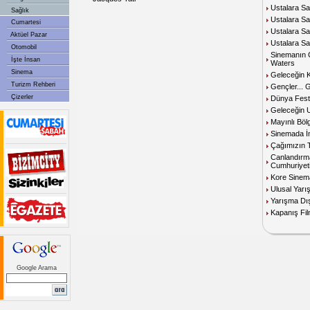
Ustalara Sa
Sağlık
Ustalara S
Cumartesi
Ustalara Say
Aktüel Pazar
Ustalara Sa
Otomobil
Sinemanın Çı
İşte İnsan
Waters
Sinema
Geleceğin 
Turizm Rehberi
Gençler... 
Çizerler
Dünya Festi
Geleceğin U
Mayınlı Böl
Sinemada İ
Çağımızın T
Canlandırm
Cumhuriyet
Kore Sinem
Ulusal Yar
Yarışma Dı
Kapanış Fil
Google Arama