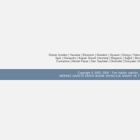
Günün İçinden
|
Yazarlar
|
Ekonomi
|
Gündem
|
Siyaset
|
Dünya |
Telev
Spor
|
Günaydın
|
Kapak Güzeli
|
Astroloji
|
Magazin
|
Sağlık
|
Biz
Cumartesi
|
Aktüel Pazar
|
Sarı Sayfalar
|
Otomobil
|
Dosyalar
|
A
Copyright © 2003, 2004 - Tüm hakları saklıdır.
MERKEZ GAZETE DERGİ BASIM YAYINCILIK SANAYİ VE T