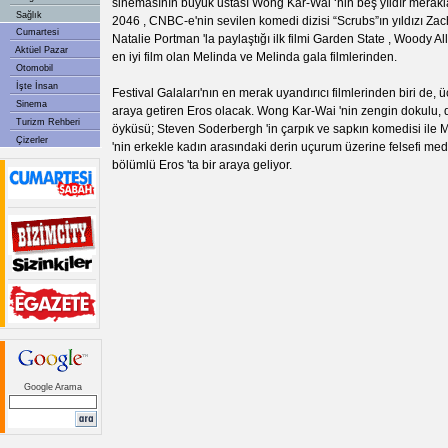
sinemasının büyük ustası Wong Kar-Wai ‘nin beş yıldır merakl
Sağlık
2046 , CNBC-e'nin sevilen komedi dizisi “Scrubs”ın yıldızı Zach
Cumartesi
Natalie Portman 'la paylaştığı ilk filmi Garden State , Woody All
Aktüel Pazar
en iyi film olan Melinda ve Melinda gala filmlerinden.
Otomobil
İşte İnsan
Festival Galaları'nın en merak uyandırıcı filmlerinden biri de, 
Sinema
araya getiren Eros olacak. Wong Kar-Wai 'nin zengin dokulu,
Turizm Rehberi
öyküsü; Steven Soderbergh 'in çarpık ve sapkın komedisi ile 
Çizerler
'nin erkekle kadın arasındaki derin uçurum üzerine felsefi me
bölümlü Eros 'ta bir araya geliyor.
Google Arama