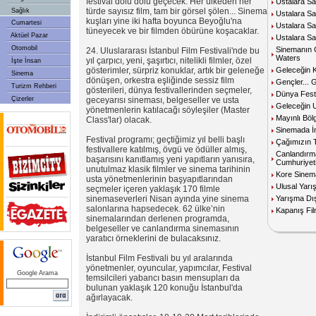
festival dolu dolu geçecek. Her ülkeden her
Ustalara Sa
türde sayısız film, tam bir görsel şölen... Sinema
Sağlık
Ustalara S
kuşları yine iki hafta boyunca Beyoğlu'na
Cumartesi
Ustalara Say
tüneyecek ve bir filmden öbürüne koşacaklar.
Aktüel Pazar
Ustalara Sa
Otomobil
Sinemanın Çı
24. Uluslararası İstanbul Film Festivali'nde bu
Waters
yıl çarpıcı, yeni, şaşırtıcı, nitelikli filmler, özel
İşte İnsan
gösterimler, sürpriz konuklar, artık bir geleneğe
Geleceğin 
Sinema
dönüşen, orkestra eşliğinde sessiz film
Gençler... 
Turizm Rehberi
gösterileri, dünya festivallerinden seçmeler,
Dünya Festi
Çizerler
geceyarısı sineması, belgeseller ve usta
Geleceğin U
yönetmenlerin katılacağı söyleşiler (Master
Mayınlı Böl
Class'lar) olacak.
Sinemada İ
Festival programı; geçtiğimiz yıl belli başlı
Çağımızın T
festivallere katılmış, övgü ve ödüller almış,
Canlandırm
başarısını kanıtlamış yeni yapıtların yanısıra,
Cumhuriyet
unutulmaz klasik filmler ve sinema tarihinin
Kore Sinem
usta yönetmenlerinin başyapıtlarından
Ulusal Yar
seçmeler içeren yaklaşık 170 filmle
sinemaseverleri Nisan ayında yine sinema
Yarışma Dı
salonlarına hapsedecek. 62 ülke’nin
Kapanış Fil
sinemalarından derlenen programda,
belgeseller ve canlandırma sinemasının
yaratıcı örneklerini de bulacaksınız.
İstanbul Film Festivali bu yıl aralarında
yönetmenler, oyuncular, yapımcılar, Festival
Google Arama
temsilcileri yabancı basın mensupları da
bulunan yaklaşık 120 konuğu İstanbul'da
ağırlayacak.