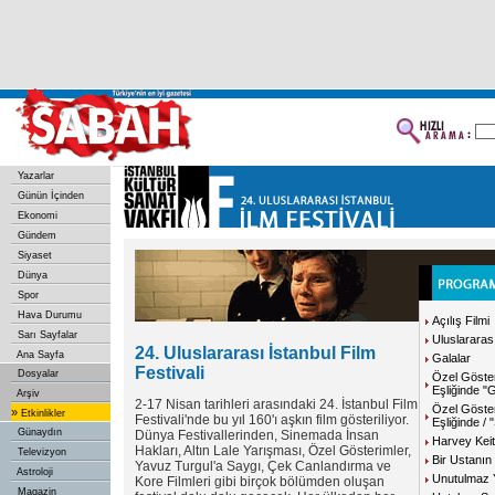
Yazarlar
Günün İçinden
Ekonomi
Gündem
Siyaset
Dünya
Spor
Hava Durumu
Açılış Filmi
Sarı Sayfalar
Uluslararas
24. Uluslararası İstanbul Film
Ana Sayfa
Galalar
Festivali
Dosyalar
Özel Göste
Eşliğinde 
Arşiv
2-17 Nisan tarihleri arasındaki 24. İstanbul Film
Özel Göster
»
Etkinlikler
Festivali'nde bu yıl 160'ı aşkın film gösteriliyor.
Eşliğinde /
Günaydın
Dünya Festivallerinden, Sinemada İnsan
Harvey Keit
Hakları, Altın Lale Yarışması, Özel Gösterimler,
Televizyon
Bir Ustanın 
Yavuz Turgul'a Saygı, Çek Canlandırma ve
Astroloji
Unutulmaz 
Kore Filmleri gibi birçok bölümden oluşan
Magazin