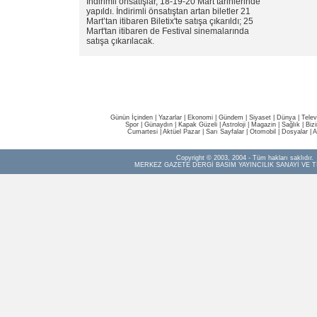
İndirimli önsatışlar, 18-19-20 Mart tarihlerinde
yapıldı. İndirimli önsatıştan artan biletler 21
Mart’tan itibaren Biletix'te satışa çıkarıldı; 25
Mart'tan itibaren de Festival sinemalarında
satışa çıkarılacak.
Günün İçinden
|
Yazarlar
|
Ekonomi
|
Gündem
|
Siyaset
|
Dünya |
Telev
Spor
|
Günaydın
|
Kapak Güzeli
|
Astroloji
|
Magazin
|
Sağlık
|
Biz
Cumartesi
|
Aktüel Pazar
|
Sarı Sayfalar
|
Otomobil
|
Dosyalar
|
A
Copyright © 2003, 2004 - Tüm hakları saklıdır.
MERKEZ GAZETE DERGİ BASIM YAYINCILIK SANAYİ VE T