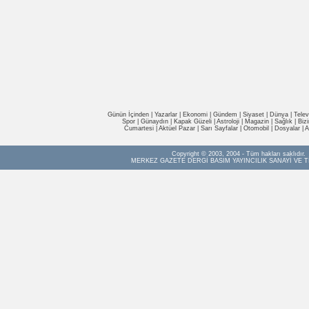
Günün İçinden
|
Yazarlar
|
Ekonomi
|
Gündem
|
Siyaset
|
Dünya |
Telev
Spor
|
Günaydın
|
Kapak Güzeli
|
Astroloji
|
Magazin
|
Sağlık
|
Biz
Cumartesi
|
Aktüel Pazar
|
Sarı Sayfalar
|
Otomobil
|
Dosyalar
|
A
Copyright © 2003, 2004 - Tüm hakları saklıdır.
MERKEZ GAZETE DERGİ BASIM YAYINCILIK SANAYİ VE T