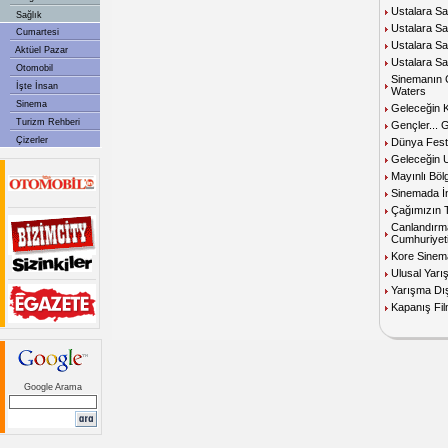
Ustalara Sa
Sağlık
Ustalara S
Cumartesi
Ustalara Say
Aktüel Pazar
Ustalara Sa
Otomobil
Sinemanın Çı
İşte İnsan
Waters
Sinema
Geleceğin 
Turizm Rehberi
Gençler... 
Çizerler
Dünya Festi
Geleceğin U
Mayınlı Böl
Sinemada İ
Çağımızın T
Canlandırm
Cumhuriyet
Kore Sinem
Ulusal Yar
Yarışma Dı
Kapanış Fil
Google Arama