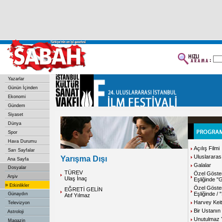
Yazarlar
Günün İçinden
Ekonomi
Gündem
Siyaset
Dünya
Spor
Hava Durumu
Açılış Filmi
Sarı Sayfalar
Uluslararas
Yarışma Dışı
Ana Sayfa
Galalar
Dosyalar
TÜREV
Özel Göste
Arşiv
Ulaş İnaç
Eşliğinde 
»
Etkinlikler
Özel Göster
EĞRETİ GELİN
Eşliğinde /
Günaydın
Atıf Yılmaz
Harvey Keit
Televizyon
Bir Ustanın 
Astroloji
Unutulmaz 
Magazin