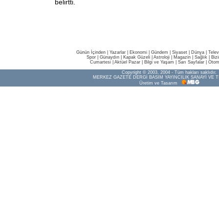
belirtti.
Günün İçinden
|
Yazarlar
|
Ekonomi
|
Gündem
|
Siyaset
|
Dünya |
Telev
Spor
|
Günaydın
|
Kapak Güzeli
|
Astroloji
|
Magazin
|
Sağlık
|
Biz
Cumartesi
|
Aktüel Pazar
|
Bilgi ve Yaşam
|
Sarı Sayfalar
|
Otom
Copyright © 2003, 2004 - Tüm hakları saklıdır.
MERKEZ GAZETE DERGİ BASIM YAYINCILIK SANAYİ VE T
Üretim ve Tasarım