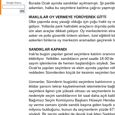
Burada Ocak ayında sandıklar açılmamıştı. Şii partiler
Google Arama
adamları, halka bu seçimlere katılma çağrısı yapmıştı
IRAKLILAR OY VERMEYE YÜRÜYEREK GİTTİ
Ülke çapında araç yasağı olduğu için çoğu Iraklı oy
gidiyor. Yollarda park halindeki araçların dışında pol
izin alan araçlar dikkati çekiyor. Oy merkezlerinin etr
asker ve polis güvenlik önlemi alırken, özel eğitimli 
askerleri binlerce oy merkezini aramadan geçirerek Ira
SANDIKLAR KAPANDI
Irak'ta bugün yapılan genel seçimlere katılım oranın
bildiriliyor. Yetkililer, sandıkların yerel saatle 18.00'd
sayım işlemlerine de hemen başlandığını söyledi. Seçi
Ocak'ta yapılan seçimlere ve ekim ayında yapılan re
reddeden Sünnilerden küçük bir kesimin seçimleri boykot
Uzmanlar, Sünnilerin bugünkü seçimlere katılımının 
iktidar şansını tekrar kaybetmemek istemelerine bağlıy
seçimlere ilginin çok yüksek olması ve seçmenlerin k
nedeniyle seçim sandıklarının bir saat daha açık kaldı
Bağımsız Seçim Komisyonu Başkanı Hüseyin Hendavi,
oy verme zamanı içinde sandık başına giden kayıtlı 
milyonu bulduğunu, bunun da seçmenlerin yüzde 67's
söyledi. Bir seçim yetkilisi de devrik Irak lideri Sadd