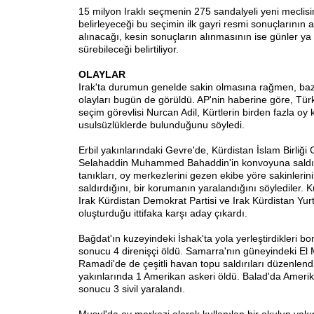
15 milyon Iraklı seçmenin 275 sandalyeli yeni meclisin
belirleyeceği bu seçimin ilk gayri resmi sonuçlarının
alınacağı, kesin sonuçların alınmasının ise günler ya 
sürebileceği belirtiliyor.
OLAYLAR
Irak'ta durumun genelde sakin olmasına rağmen, bazı
olayları bugün de görüldü. AP'nin haberine göre, T
seçim görevlisi Nurcan Adil, Kürtlerin birden fazla oy 
usulsüzlüklerde bulunduğunu söyledi.
Erbil yakınlarındaki Gevre'de, Kürdistan İslam Birliği
Selahaddin Muhammed Bahaddin'in konvoyuna saldır
tanıkları, oy merkezlerini gezen ekibe yöre sakinlerini
saldırdığını, bir korumanın yaralandığını söylediler. Kü
Irak Kürdistan Demokrat Partisi ve Irak Kürdistan Yurts
oluşturduğu ittifaka karşı aday çıkardı.
Bağdat'ın kuzeyindeki İshak'ta yola yerleştirdikleri b
sonucu 4 direnişçi öldü. Samarra'nın güneyindeki El M
Ramadi'de de çeşitli havan topu saldırıları düzenlen
yakınlarında 1 Amerikan askeri öldü. Balad'da Amerik
sonucu 3 sivil yaralandı.