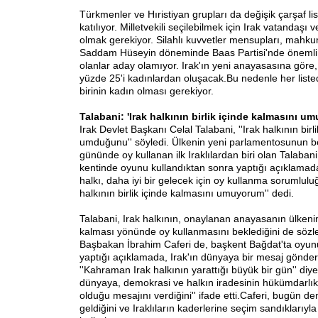
Türkmenler ve Hıristiyan grupları da değişik çarşaf li
katılıyor. Milletvekili seçilebilmek için Irak vatandaşı
olmak gerekiyor. Silahlı kuvvetler mensupları, mahku
Saddam Hüseyin döneminde Baas Partisi'nde önemli 
olanlar aday olamıyor. Irak'ın yeni anayasasına göre,
yüzde 25'i kadınlardan oluşacak.Bu nedenle her list
birinin kadın olması gerekiyor.
Talabani: 'Irak halkının birlik içinde kalmasını u
Irak Devlet Başkanı Celal Talabani, ''Irak halkının birl
umduğunu'' söyledi. Ülkenin yeni parlamentosunun be
gününde oy kullanan ilk Iraklılardan biri olan Talaba
kentinde oyunu kullandıktan sonra yaptığı açıklamada, 
halkı, daha iyi bir gelecek için oy kullanma sorumlulu
halkının birlik içinde kalmasını umuyorum'' dedi.
Talabani, Irak halkının, onaylanan anayasanın ülkeni
kalması yönünde oy kullanmasını beklediğini de sözle
Başbakan İbrahim Caferi de, başkent Bağdat'ta oyun
yaptığı açıklamada, Irak'ın dünyaya bir mesaj gönderd
''Kahraman Irak halkının yarattığı büyük bir gün'' diyen
dünyaya, demokrasi ve halkın iradesinin hükümdarlı
olduğu mesajını verdiğini'' ifade etti.Caferi, bugün d
geldiğini ve Iraklıların kaderlerine seçim sandıklarıyl