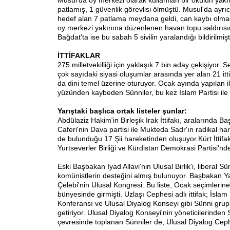
Musul'da oy merkezi olarak kullanılan bir okulun ya
patlamış, 1 güvenlik görevlisi ölmüştü. Musul'da ayrı
hedef alan 7 patlama meydana geldi, can kaybı olmadı
oy merkezi yakınına düzenlenen havan topu saldırısın
Bağdat'ta ise bu sabah 5 sivilin yaralandığı bildirilmişt
İTTİFAKLAR
275 milletvekilliği için yaklaşık 7 bin aday çekişiyor.
çok sayıdaki siyasi oluşumlar arasında yer alan 21 itti
da dini temel üzerine oturuyor. Ocak ayında yapılan i
yüzünden kaybeden Sünniler, bu kez İslam Partisi ile y
Yarıştaki başlıca ortak listeler şunlar:
Abdülaziz Hakim'in Birleşik Irak İttifakı, aralarında 
Caferi'nin Dava partisi ile Mukteda Sadr'ın radikal hare
de bulunduğu 17 Şii hareketinden oluşuyor.Kürt İttifak
Yurtseverler Birliği ve Kürdistan Demokrasi Partisi'nd
Eski Başbakan İyad Allavi'nin Ulusal Birlik'i, liberal Sü
komünistlerin desteğini almış bulunuyor. Başbakan 
Çelebi'nin Ulusal Kongresi. Bu liste, Ocak seçimlerine Bi
bünyesinde girmişti. Uzlaşı Cephesi adlı ittifak; İslam 
Konferansı ve Ulusal Diyalog Konseyi gibi Sünni grupl
getiriyor. Ulusal Diyalog Konseyi'nin yöneticilerinden 
çevresinde toplanan Sünniler de, Ulusal Diyalog Cephe