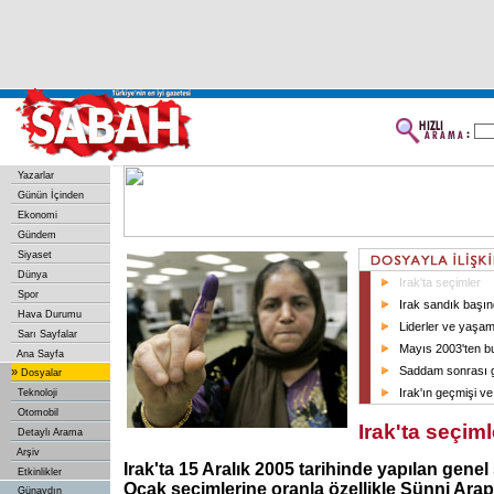
Yazarlar
Günün İçinden
Ekonomi
Gündem
Siyaset
Dünya
Irak'ta seçimler
Spor
Irak sandık başı
Hava Durumu
Liderler ve yaşam
Sarı Sayfalar
Mayıs 2003'ten bu
Ana Sayfa
Saddam sonrası g
»
Dosyalar
Irak'ın geçmişi ve 
Teknoloji
Otomobil
Irak'ta seçiml
Detaylı Arama
Arşiv
Irak'ta 15 Aralık 2005 tarihinde yapılan genel
Etkinlikler
Ocak seçimlerine oranla özellikle Sünni Arapl
Günaydın