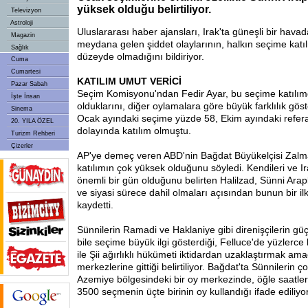
yüksek olduğu belirtiliyor.
Televizyon
Astroloji
Uluslararası haber ajansları, Irak'ta güneşli bir hava
Magazin
meydana gelen şiddet olaylarının, halkın seçime katı
Sağlık
düzeyde olmadığını bildiriyor.
Cuma
Cumartesi
KATILIM UMUT VERİCİ
Pazar Sabah
Seçim Komisyonu'ndan Fedir Ayar, bu seçime katıl
İşte İnsan
olduklarını, diğer oylamalara göre büyük farklılık göst
Sinema
Ocak ayındaki seçime yüzde 58, Ekim ayındaki refe
20. YILA ÖZEL
dolayında katılım olmuştu.
Turizm Rehberi
Çizerler
AP'ye demeç veren ABD'nin Bağdat Büyükelçisi Zalm
katılımın çok yüksek olduğunu söyledi. Kendileri ve Ir
önemli bir gün olduğunu belirten Halilzad, Sünni Ara
ve siyasi sürece dahil olmaları açısından bunun bir i
kaydetti.
Sünnilerin Ramadi ve Haklaniye gibi direnişçilerin gü
bile seçime büyük ilgi gösterdiği, Felluce'de yüzlerce 
ile Şii ağırlıklı hükümeti iktidardan uzaklaştırmak ama
merkezlerine gittiği belirtiliyor. Bağdat'ta Sünnilerin 
Azemiye bölgesindeki bir oy merkezinde, öğle saatleri
3500 seçmenin üçte birinin oy kullandığı ifade ediliyor