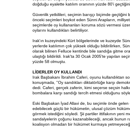
doğduğu eyalette katılım oranının yüzde 80'i geçtiğini 
Güvenlik yetkilileri, seçimin barışçı biçimde geçtiğini b
önceki seçimleri boykot eden Sünni Arapların, milliyet
seçimlerde oy kullananları koruma sözü vermesi üzer
oylarını kullandıkları belirtiliyor.
Irak'ın kuzeyindeki Kürt bölgelerinde ve kuzeyde Sünn
yerlerde katılımın çok yüksek olduğu bildirilirken, Sünn
olarak bilinen Felluce kentinde bile sandığa gitme or
ulaştığı bildirildi. Irak'ta 30 Ocak 2005'te yapılan seç
yüzde 58 olmuştu.
LİDERLER OY KULLANDI
Irak Başbakanı İbrahim Caferi, oyunu kullandıktan so
konuşmada, ''Oy sandıkları diktatörlüğe karşı demokras
dedi. Caferi, gerçek zaferin, kimi seçerse seçsin hal
bombalara karşı sandığı tercih etmesi olduğunu söyle
Eski Başbakan İyad Allavi de, bu seçimle önde gelen 
edebilecek güçlü bir hükümetin, ulusal çözüm hüküme
görmek istediğini söyledi. Şii partiler ittifakının yeni m
sandalyelerin çoğunu kazanabileceği, ancak bunun ra
koalisyon olmadan bir hükümet kurmaya yetmeyeceği i